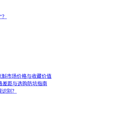
”？
年米斛市场价格与收藏价值
格差距与选购防坑指南
眼识别？