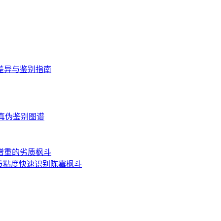
差异与鉴别指南
读与真伪鉴别图谱
增重的劣质枫斗
质粘度快速识别陈霉枫斗