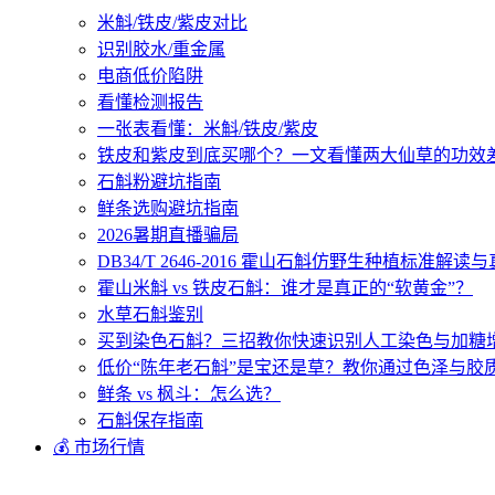
米斛/铁皮/紫皮对比
识别胶水/重金属
电商低价陷阱
看懂检测报告
一张表看懂：米斛/铁皮/紫皮
铁皮和紫皮到底买哪个？一文看懂两大仙草的功效
石斛粉避坑指南
鲜条选购避坑指南
2026暑期直播骗局
DB34/T 2646-2016 霍山石斛仿野生种植标准解
霍山米斛 vs 铁皮石斛：谁才是真正的“软黄金”？
水草石斛鉴别
买到染色石斛？三招教你快速识别人工染色与加糖
低价“陈年老石斛”是宝还是草？教你通过色泽与胶
鲜条 vs 枫斗：怎么选？
石斛保存指南
💰 市场行情