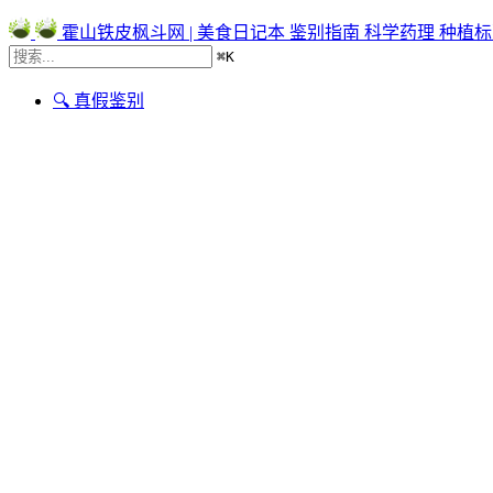
霍山铁皮枫斗网 | 美食日记本
鉴别指南
科学药理
种植标
⌘
K
🔍 真假鉴别