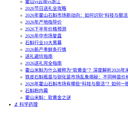
霍山vs云南vs浙江
2026节日送礼全攻略
2026年霍山石斛市场新动向：如何识别“科技与狠活
2026年产地指导价
2026下半年价格预测
2026年中市场复盘
石斛行业10大黑幕
2026新产季鲜条行情
送礼避坑指南
2026送礼完全指南
霍山米斛为什么被称为“软黄金”？深度解析2026
铁皮石斛瓶苗与驯化苗市场乱象揭秘：不同种苗价
2026年霍山石斛市场有哪些“科技与狠活”？如何一
石斛粉内幕
霍山米斛：软黄金之谜
🔬 科学药理