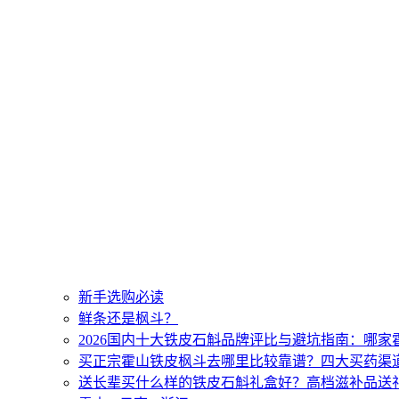
新手选购必读
鲜条还是枫斗？
2026国内十大铁皮石斛品牌评比与避坑指南：哪
买正宗霍山铁皮枫斗去哪里比较靠谱？四大买药渠
送长辈买什么样的铁皮石斛礼盒好？高档滋补品送