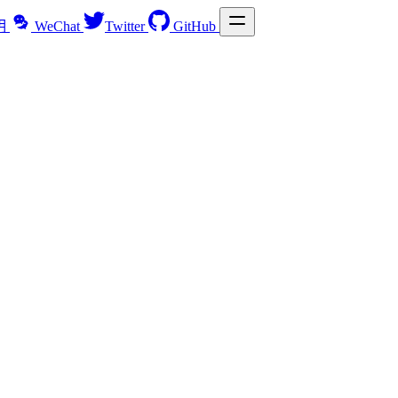
明
WeChat
Twitter
GitHub