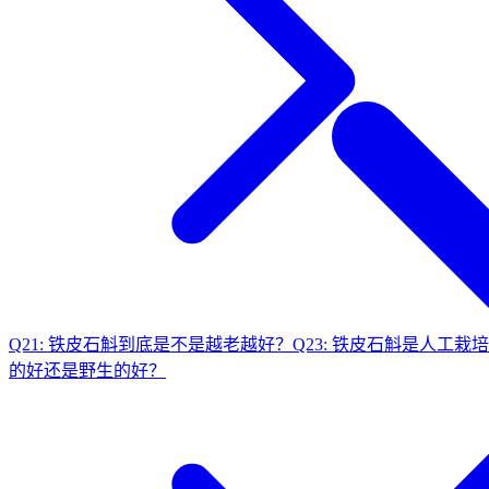
Q21: 铁皮石斛到底是不是越老越好？
Q23: 铁皮石斛是人工栽培
的好还是野生的好？