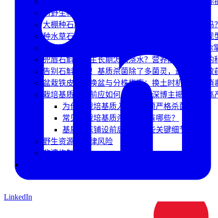
兜唇石斛在大棚里怎么种才能高产？资深博主带你
仿野生种植揭秘
大棚种石斛烂根长虫？你的基质选对、发酵对了吗
种水草石斛想拿高产？资深博主带你揭秘四大表现
种石斛不想用化学药剂？这几招“物理净床”秘籍你
兜唇石斛不同生长期怎么浇水？营养期与休眠期的
告别石斛烂根！基质杀菌除了多菌灵，这两种高效
盆栽铁皮石斛换盆与分株指南：换土时机、基质消
栽培基质入床前应如何杀菌？资深博主揭秘石斛高产
为什么栽培基质入床前必须严格杀菌？
常见的栽培基质杀菌方法有哪些？
基质入床铺设前后还有哪些关键细节？
野生资源与法律风险
非遗炮制技艺
❓ 常见问题
LinkedIn