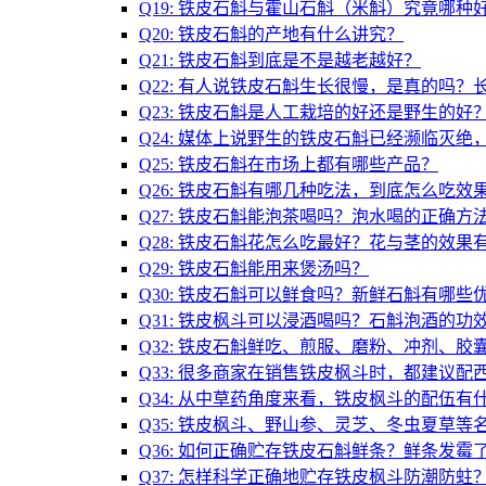
Q19: 铁皮石斛与霍山石斛（米斛）究竟哪种
Q20: 铁皮石斛的产地有什么讲究？
Q21: 铁皮石斛到底是不是越老越好？
Q22: 有人说铁皮石斛生长很慢，是真的吗
Q23: 铁皮石斛是人工栽培的好还是野生的好
Q24: 媒体上说野生的铁皮石斛已经濒临灭
Q25: 铁皮石斛在市场上都有哪些产品？
Q26: 铁皮石斛有哪几种吃法，到底怎么吃效
Q27: 铁皮石斛能泡茶喝吗？泡水喝的正确方
Q28: 铁皮石斛花怎么吃最好？花与茎的效果
Q29: 铁皮石斛能用来煲汤吗？
Q30: 铁皮石斛可以鲜食吗？新鲜石斛有哪些
Q31: 铁皮枫斗可以浸酒喝吗？石斛泡酒的功
Q32: 铁皮石斛鲜吃、煎服、磨粉、冲剂、
Q33: 很多商家在销售铁皮枫斗时，都建议
Q34: 从中草药角度来看，铁皮枫斗的配伍有
Q35: 铁皮枫斗、野山参、灵芝、冬虫夏草
Q36: 如何正确贮存铁皮石斛鲜条？鲜条发霉
Q37: 怎样科学正确地贮存铁皮枫斗防潮防蛀