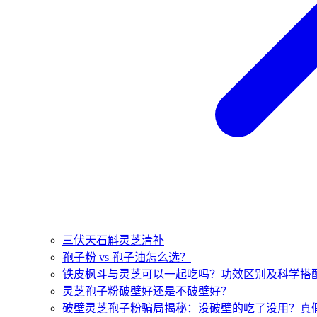
三伏天石斛灵芝清补
孢子粉 vs 孢子油怎么选？
铁皮枫斗与灵芝可以一起吃吗？功效区别及科学搭
灵芝孢子粉破壁好还是不破壁好？
破壁灵芝孢子粉骗局揭秘：没破壁的吃了没用？真