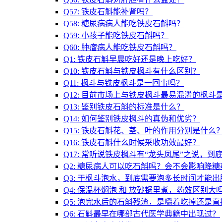
Q57: 铁皮石斛能补肾吗？
Q58: 糖尿病病人能吃铁皮石斛吗？
Q59: 小孩子能吃铁皮石斛吗？
Q60: 肿瘤病人能吃铁皮石斛吗？
Q1: 铁皮石斛早晨吃好还是晚上吃好？
Q10: 铁皮石斛与铁皮枫斗有什么区别？
Q11: 枫斗与铁皮枫斗是一回事吗？
Q12: 目前市场上与铁皮枫斗最易混淆的枫斗
Q13: 鉴别铁皮石斛的标准是什么？
Q14: 如何鉴别铁皮枫斗的真伪和优劣？
Q15: 铁皮石斛花、茎、叶的作用分别是什么
Q16: 铁皮石斛什么时候采收功效最好？
Q17: 常听说铁皮枫斗有“龙头凤尾”之说，到
Q2: 糖尿病人可以吃石斛吗？会不会影响降糖
Q3: 干枫斗泡水，到底需要泡多长时间才能出
Q4: 保温杯焖泡 和 放砂锅里煮，药效区别大
Q5: 泡完水后的石斛残渣，是嚼着吃掉还是
Q6: 石斛最早在哪部古代医学典籍中出现过？