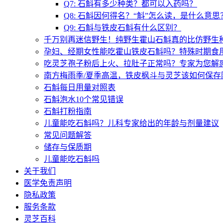
Q7: 石斛有多少种类？都可以入药吗？
Q8: 石斛因何得名？“斛”怎么读，是什么意思
Q9: 石斛与铁皮石斛有什么区别？
千万别再迷信野生！纯野生霍山石斛真的比仿野生
孕妇、经期女性能吃霍山铁皮石斛吗？特殊时期食
吃灵芝孢子粉后上火、拉肚子正常吗？专家为您解惑
南方梅雨季/夏季高温，铁皮枫斗与灵芝该如何保存
石斛每日用量对照表
石斛泡水10个常见错误
石斛打粉指南
儿童能吃石斛吗？儿科专家给出的年龄与剂量建议
常见问题解答
储存与保质期
儿童能吃石斛吗
关于我们
医学免责声明
隐私政策
服务条款
灵芝百科