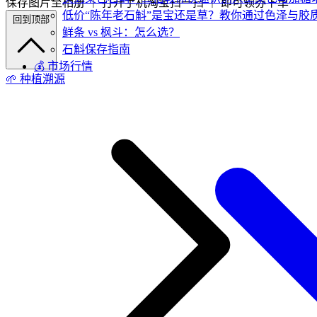
保存图片至相册 ｜ 打开手机淘宝扫一扫 ｜ 即可领券下单
低价“陈年老石斛”是宝还是草？教你通过色泽与胶
回到顶部
鲜条 vs 枫斗：怎么选？
石斛保存指南
💰 市场行情
🌱 种植溯源