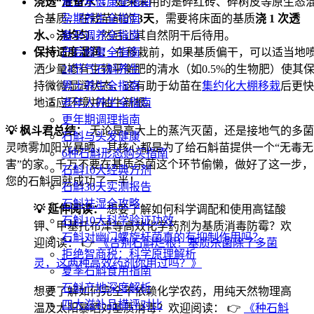
青少年健康全指南
浇透“准备水”：
如果采用的是碎红砖、碎树皮等原生态
孕期养生全指南
合基质，在栽苗前的
3天
，需要将床面的基质
浇 1 次透
备孕调养全指南
水、浇均匀
，然后让其自然阴干后待用。
产后修复全指南
保持适度湿润：
在移栽前，如果基质偏干，可以适当地
24节气石斛养生
洒少量掺有生物平衡肥的清水（如0.5%的生物肥）使其
男士养生全指南
持微微湿润状态，这有助于幼苗在
集约化大棚移栽
后更快
老年人养生全指南
地适应环境并抽生新根。
更年期调理指南
💡 枫斗君总结：
无论是高大上的蒸汽灭菌，还是接地气的多菌
石斛与头发健康
灵喷雾加阳光暴晒，其核心都是为了给石斛苗提供一个“无毒无
6种石斛形态购买指南
害”的家。千万不要在基质杀菌这个环节偷懒，做好了这一步，
石斛10大经典方剂
您的石斛园就成功了一半！
石斛30天实测报告
石斛祛湿全攻略
💡 延伸阅读：
想要了解如何科学调配和使用高锰酸
石斛10大科学验证功效
钾、甲基托布津等高效化学药剂为基质消毒防霉？欢
石斛对幽门螺旋杆菌真的有抑制作用吗？
迎阅读： 👉
《告别石斛烂根！基质杀菌除了多菌
拒绝智商税：科学原理解析
灵，这两种高效药剂你用过吗？》
夏季石斛食用指南
石斛产地深度解析
想要了解如何完全不依赖化学农药，用纯天然物理高
四大滋补品横评对比
温及太阳暴晒对基质消毒？欢迎阅读： 👉
《种石斛