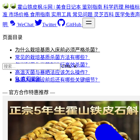
霍山铁皮枫斗网 | 美食日记本
鉴别指南
科学药理
种植标
准
市场价格
食用指南
实用工具
常见问题
灵芝百科
医学免责声
明
WeChat
Twitter
GitHub
页面目录
为什么栽培基质入床前必须严格杀菌？
常见的栽培基质杀菌方法有哪些？
怎样利用化学药剂进行高效杀菌？
CTRL K
高温灭菌与暴晒法应该怎么操作？
🔍 真假鉴别
基质入床铺设前后还有哪些关键细节？
— 官方合作特惠推荐 —