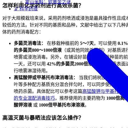
霍山米斛：软黄金之谜
怎样利用化学药剂进行高效杀菌？
🔬 科学药理
对于大规模栽培来说，采用药剂喷洒或浸泡是最具操作性且成
较低的方法。针对不同的基质和品种，文献中给出了以下几种
体的药剂消毒配方：
多菌灵消毒法：
在移栽种植前的
5～7天
，可以使用
0.1%
的多菌灵800～1000倍液
（或其他同效杀菌剂）对基质进
喷雾或浸泡消毒。另外，在铺设好苗床后、移栽种苗的前
一天，还可以用
42%的多菌灵2000倍液
兑水对基质表面
行喷雾淋湿待用。
高锰酸钾或甲基托布津消毒法：
当我们将树皮、碎砖和
叶等多种配方基质充分混合拌匀时，可以同步使用喷雾器
喷药杀菌。具体配比可以参考这篇
高锰酸钾与甲基托布津
的专业混配消毒技巧
，推荐使用的主要药物为
1000倍高
酸钾溶液
或
1000倍甲基托布津溶液
。
高温灭菌与暴晒法应该怎么操作？