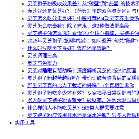
灵芝孢子粉吸收效果差？从“破壁”到“去壁”的技术
赤芝好还是紫芝好？《药典》里的双色灵芝区别与
灵芝怎么吃效果最好？中医推荐的4款灵芝养生煲
灵芝怎么吃最补？除了煮水，这3种做法更高级
灵芝孢子油怎么选？看懂这2个核心指标，买孢子
2026年灵芝孢子油选购指南：如何避开“勾兑”陷阱
什么时候吃灵芝最好？饭前还是饭后？
灵芝调理三高
灵芝与免疫力
灵芝对睡眠有帮助吗？深度解析灵芝的“安神”原理
灵芝孢子粉越苦越好吗？带你识破苦味背后的品质
野生灵芝真的比人工栽培的好吗？5个真相告诉你
灵芝孢子粉吃多少才有效？专家揭秘日常保健与辅
老人吃灵芝孢子粉胃难受？破壁率、冲泡水温与胃
什么样的人不能吃灵芝？这5类人群需要注意
灵芝孢子粉应该用开水还是温水冲服？很多人都做
实用工具