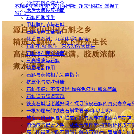
20道石斛食谱大全
不想用化学药剂？这几招“物理净床”秘籍你掌握了
术后大病恢复指南
吗？》
石斛四季养生
甲状腺结节与石斛
石斛花养生全指南
体质与石斛：九种体质对照表
石斛花 vs 枫斗：营养功效大比拼
石斛保存完全指南
三高慢病与石斛
禁忌与副作用
石斛与药物相克完整指南
抗氧化与皮肤健康
石斛多糖：不仅仅是“增强免疫力”那么简单
石斛调节肠道菌群
铁皮石斛越老越好吗？探寻铁皮石斛的真实寿命与
一根30厘米的铁皮石斛需要长4年以上吗？
熬夜加班容易累？铁皮石斛与人参在抗疲劳与提神
消渴症与胃肾之阴：从现代药理学深度解析铁皮石
高血压患者能吃石斛吗？解析石斛对血管弹性与血