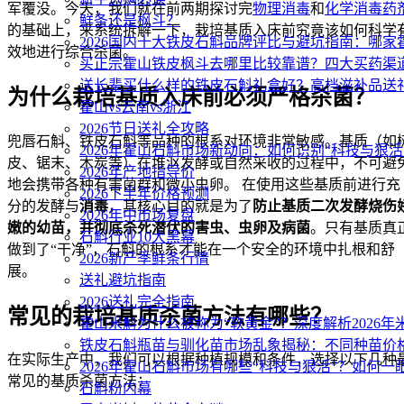
军覆没。今天，我们就在前两期探讨完
物理消毒
和
化学消毒药
鲜条还是枫斗？
的基础上，来系统拆解一下，栽培基质入床前究竟该如何科学
2026国内十大铁皮石斛品牌评比与避坑指南：哪
效地进行综合杀菌。
买正宗霍山铁皮枫斗去哪里比较靠谱？四大买药渠
送长辈买什么样的铁皮石斛礼盒好？高档滋补品送
为什么栽培基质入床前必须严格杀菌？
霍山vs云南vs浙江
2026节日送礼全攻略
兜唇石斛、铁皮石斛等品种的根系对环境非常敏感。基质（如
2026年霍山石斛市场新动向：如何识别“科技与狠活
皮、锯末、木炭等）在堆沤发酵或自然采收的过程中，不可避
2026年产地指导价
地会携带各种有害菌群和微小虫卵。 在使用这些基质前进行充
2026下半年价格预测
分的发酵与
消毒
，其核心目的就是为了
防止基质二次发酵烧伤
2026年中市场复盘
嫩的幼苗，并彻底杀死潜伏的害虫、虫卵及病菌
。只有基质真
石斛行业10大黑幕
做到了“干净”，石斛的根系才能在一个安全的环境中扎根和舒
2026新产季鲜条行情
展。
送礼避坑指南
2026送礼完全指南
常见的栽培基质杀菌方法有哪些？
霍山米斛为什么被称为“软黄金”？深度解析2026
铁皮石斛瓶苗与驯化苗市场乱象揭秘：不同种苗价
在实际生产中，我们可以根据种植规模和条件，选择以下几种
2026年霍山石斛市场有哪些“科技与狠活”？如何一
常见的基质杀菌方法：
石斛粉内幕