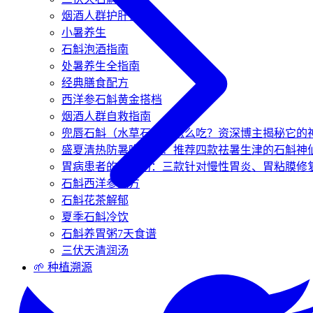
烟酒人群护肝指南
小暑养生
石斛泡酒指南
处暑养生全指南
经典膳食配方
西洋参石斛黄金搭档
烟酒人群自救指南
兜唇石斛（水草石斛）怎么吃？资深博主揭秘它的
盛夏清热防暑吃什么？推荐四款祛暑生津的石斛神
胃病患者的养胃汤：三款针对慢性胃炎、胃粘膜修
石斛西洋参配方
石斛花茶解郁
夏季石斛冷饮
石斛养胃粥7天食谱
三伏天清润汤
🌱 种植溯源