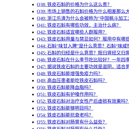
Q38: 铁皮石斛的价格为什么这么贵？
Q39: 市场上销售的石斛价格为什么相差那么
Q40: 浙江乐清为什么会被称为"中国枫斗加工
Q41: 铁皮石斛有哪些功效，主治什么病？
Q42: 铁皮石斛适宜哪些人群服用？
Q43: 铁皮石斛用量与禁忌如何？服用中有哪
Q44: 石斛“味甘入脾”是什么意思？石斛“味
Q45: 石斛的归经是什么意思？既归肾经又归
Q46: 铁皮石斛在什么季节吃比较好？一年四
Q47: 据说铁皮石斛的主要功效是滋阴，适合
Q48: 铁皮石斛能增强免疫力吗？
Q49: 高血压患者能吃铁皮石斛吗？
Q50: 铁皮石斛能降血脂吗？
Q51: 铁皮石斛有护嗓作用吗？
Q52: 铁皮石斛对治疗女性产后虚损有效果吗
Q53: 铁皮石斛能够明目吗？
Q54: 铁皮石斛能抗衰老吗？
Q55: 铁皮石斛对肠胃有什么益处？
Q56: 铁皮石斛对肝胆有什么益处？