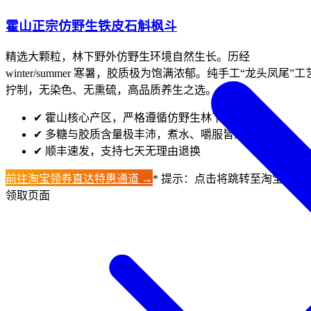
霍山正宗仿野生铁皮石斛枫斗
精选大颗粒，林下野外仿野生环境自然生长。历经
winter/summer 寒暑，胶质极为饱满浓郁。纯手工“龙头凤尾”工
拧制，无染色、无熏硫，高品质养生之选。
✔
霍山核心产区，严格遵循仿野生林下生长标准
✔
多糖与胶质含量极丰沛，煮水、嚼服皆清香
✔
顺丰速发，支持七天无理由退换
前往淘宝领券直达特惠通道 →
* 提示：点击将跳转至淘宝优惠
领取页面