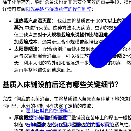
除了化学药剂，物理杀菌法也是非常安全有效的重要手段，操
详情可查阅
阳光暴晒与湿热蒸汽的操作利弊
：
湿热蒸汽高温灭菌：
也就是将基质置于
100℃以上的湿热
蒸汽
中进行灭菌。这种方法杀灭病菌、虫卵的效果极好
但其缺点是
对于大规模栽培来说操作比较困难，会大大增
加栽培成本
，通常更适合小规模或组培级别的精细栽培。
太阳暴晒法：
配合药剂消毒使用效果更佳。例如，将杂
屑与农家肥混合消毒后，可以将其放置在阳光下
暴晒 2～
天
，利用太阳的紫外线和高温进一步杀灭残留的病菌，然
后再平整地铺设到苗床面上。
基质入床铺设前后还有哪些关键细节？
完成了彻底的杀菌消毒，在将基质铺入苗床直至种苗下地的这
时间里，水分的控制同样决定了定植的成败：
霍山石斛真的护肝吗？
老胃病与幽门螺杆菌
厚度把控：
处理好的基质平整铺设在苗床上的厚度一般
石斛多糖：不仅仅是“增强免疫力”那么简单
制在
5～10厘米
左右，或以8厘米左右为宜以保证透气性