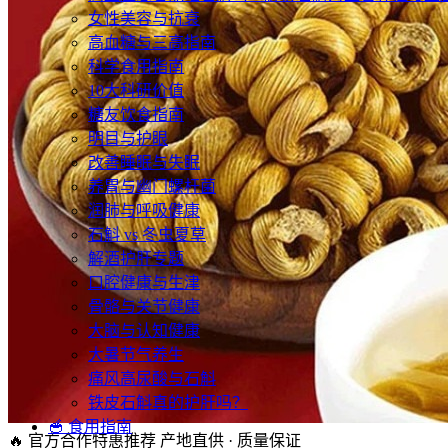
女性美容与抗衰
高血糖与三高指南
科学食用指南
10大科研价值
糖友饮食指南
明目与护眼
改善睡眠与失眠
养胃与幽门螺杆菌
润肺与呼吸健康
石斛 vs 冬虫夏草
解酒护肝专题
口腔健康与生津
骨骼与关节健康
大脑与认知健康
大暑节气养生
痛风高尿酸与石斛
铁皮石斛真的护肝吗？
🥣 食用指南
🔥 官方合作特惠推荐
产地直供 · 质量保证