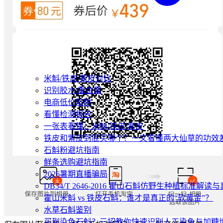
米斛/铁皮/紫皮对比
识别胶水/重金属
电商低价陷阱
看懂检测报告
一张表看懂：米斛/铁皮/紫皮
铁皮和紫皮到底买哪个？一文看懂两大仙草的功效
石斛粉避坑指南
鲜条选购避坑指南
2026暑期直播骗局
DB34/T 2646-2016 霍山石斛仿野生种植标准解
霍山米斛 vs 铁皮石斛：谁才是真正的“软黄金”？
水草石斛鉴别
买到染色石斛？三招教你快速识别人工染色与加糖