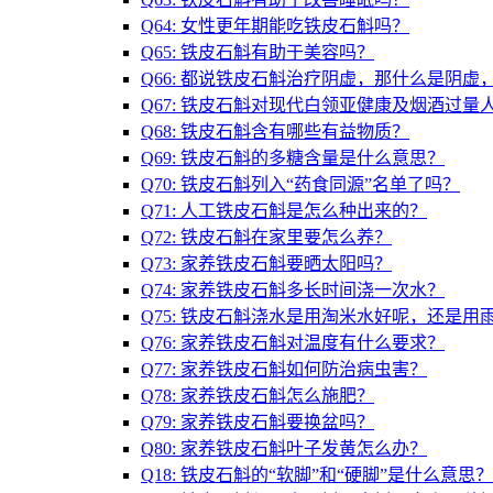
Q64: 女性更年期能吃铁皮石斛吗？
Q65: 铁皮石斛有助于美容吗？
Q66: 都说铁皮石斛治疗阴虚，那什么是阴
Q67: 铁皮石斛对现代白领亚健康及烟酒过量
Q68: 铁皮石斛含有哪些有益物质？
Q69: 铁皮石斛的多糖含量是什么意思？
Q70: 铁皮石斛列入“药食同源”名单了吗？
Q71: 人工铁皮石斛是怎么种出来的？
Q72: 铁皮石斛在家里要怎么养？
Q73: 家养铁皮石斛要晒太阳吗？
Q74: 家养铁皮石斛多长时间浇一次水？
Q75: 铁皮石斛浇水是用淘米水好呢，还是用
Q76: 家养铁皮石斛对温度有什么要求？
Q77: 家养铁皮石斛如何防治病虫害？
Q78: 家养铁皮石斛怎么施肥？
Q79: 家养铁皮石斛要换盆吗？
Q80: 家养铁皮石斛叶子发黄怎么办？
Q18: 铁皮石斛的“软脚”和“硬脚”是什么意