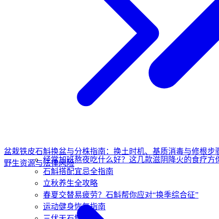
盆栽铁皮石斛换盆与分株指南：换土时机、基质消毒与修根步
经常加班熬夜吃什么好？这几款滋阴降火的食疗方
野生资源与法律风险
石斛搭配宜忌全指南
立秋养生全攻略
春夏交替易疲劳？石斛帮你应对“换季综合征”
运动健身恢复指南
三伏天石斛养生