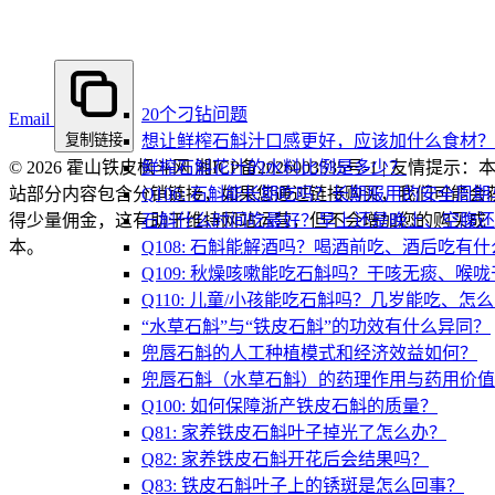
20个刁钻问题
Email
复制链接
想让鲜榨石斛汁口感更好，应该加什么食材？
© 2026 霍山铁皮枫斗网 湘ICP备2026003535号-1 | 友情提示：
鲜榨石斛花汁的水料比例是多少？
站部分内容包含分销链接，如果您通过链接购买，我们可能会
Q106: 石斛能长期吃吗？长期服用的安全周
得少量佣金，这有助于维持网站运营，但不会增加您的购买成
石斛什么时间吃最好？早上还是晚上、空腹还
本。
Q108: 石斛能解酒吗？喝酒前吃、酒后吃有
Q109: 秋燥咳嗽能吃石斛吗？干咳无痰、喉
Q110: 儿童/小孩能吃石斛吗？几岁能吃、怎
“水草石斛”与“铁皮石斛”的功效有什么异同？
兜唇石斛的人工种植模式和经济效益如何？
兜唇石斛（水草石斛）的药理作用与药用价值
Q100: 如何保障浙产铁皮石斛的质量？
Q81: 家养铁皮石斛叶子掉光了怎么办？
Q82: 家养铁皮石斛开花后会结果吗？
Q83: 铁皮石斛叶子上的锈斑是怎么回事？