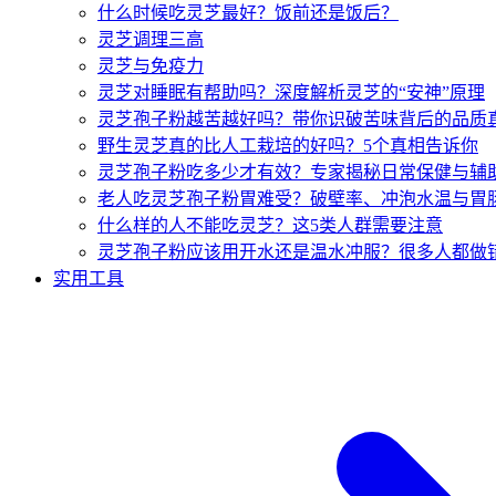
什么时候吃灵芝最好？饭前还是饭后？
灵芝调理三高
灵芝与免疫力
灵芝对睡眠有帮助吗？深度解析灵芝的“安神”原理
灵芝孢子粉越苦越好吗？带你识破苦味背后的品质
野生灵芝真的比人工栽培的好吗？5个真相告诉你
灵芝孢子粉吃多少才有效？专家揭秘日常保健与辅
老人吃灵芝孢子粉胃难受？破壁率、冲泡水温与胃
什么样的人不能吃灵芝？这5类人群需要注意
灵芝孢子粉应该用开水还是温水冲服？很多人都做
实用工具