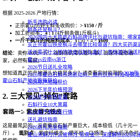
根据 2025-2026 产地行情：
新手选购必读
正宗霍山仿野生鲜条收购价：
> ¥150 / 斤
鲜条还是枫斗？
加工折损率：
4 : 1
(4斤鲜条做1斤枫斗)
2026国内十大铁皮石斛品牌评比与避坑指南：哪
一斤干枫斗的纯原料成本
：¥150 × 4 =
¥600
买正宗霍山铁皮枫斗去哪里比较靠谱？四大买药渠
送长辈买什么样的铁皮石斛礼盒好？高档滋补品送
结论
：卖你 99元一斤，连鲜条的零头都不够。商家不是慈善
霍山vs云南vs浙江
家，必然有猫腻。
2026节日送礼全攻略
想知道真正的产地源头价格是多少？请查看实时监测的
2026年
2026年霍山石斛市场新动向：如何识别“科技与狠活
霍山石斛产地收购指导价
。
2026年产地指导价
2026下半年价格预测
2. 三大常见“掉包”套路
2026年中市场复盘
石斛行业10大黑幕
套路一：紫皮冒充铁皮
2026新产季鲜条行情
送礼避坑指南
这是最常见的。云南紫皮石斛产量巨大，成本极低（几十元一
2026送礼完全指南
斤）。
鉴别点
：紫皮纤维多，嚼不烂，口感渣，泡水后汤色可
霍山米斛为什么被称为“软黄金”？深度解析2026