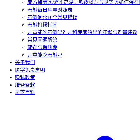
南方梅雨季/夏季高温，铁皮枫斗与灵芝该如何保存
石斛每日用量对照表
石斛泡水10个常见错误
石斛打粉指南
儿童能吃石斛吗？儿科专家给出的年龄与剂量建议
常见问题解答
储存与保质期
儿童能吃石斛吗
关于我们
医学免责声明
隐私政策
服务条款
灵芝百科