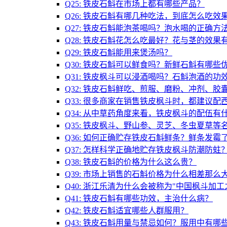
Q25: 铁皮石斛在市场上都有哪些产品？
Q26: 铁皮石斛有哪几种吃法，到底怎么吃效
Q27: 铁皮石斛能泡茶喝吗？泡水喝的正确方
Q28: 铁皮石斛花怎么吃最好？花与茎的效果
Q29: 铁皮石斛能用来煲汤吗？
Q30: 铁皮石斛可以鲜食吗？新鲜石斛有哪些
Q31: 铁皮枫斗可以浸酒喝吗？石斛泡酒的功
Q32: 铁皮石斛鲜吃、煎服、磨粉、冲剂、
Q33: 很多商家在销售铁皮枫斗时，都建议
Q34: 从中草药角度来看，铁皮枫斗的配伍有
Q35: 铁皮枫斗、野山参、灵芝、冬虫夏草
Q36: 如何正确贮存铁皮石斛鲜条？鲜条发霉
Q37: 怎样科学正确地贮存铁皮枫斗防潮防蛀
Q38: 铁皮石斛的价格为什么这么贵？
Q39: 市场上销售的石斛价格为什么相差那么
Q40: 浙江乐清为什么会被称为"中国枫斗加工
Q41: 铁皮石斛有哪些功效，主治什么病？
Q42: 铁皮石斛适宜哪些人群服用？
Q43: 铁皮石斛用量与禁忌如何？服用中有哪