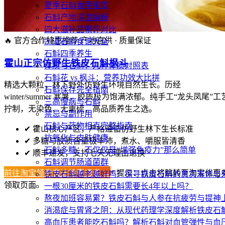
夏季石斛食用指南
石斛产地深度解析
四大滋补品横评对比
🔥 官方合作特惠推荐
产地直供 · 质量保证
20道石斛食谱大全
石斛四季养生
霍山正宗仿野生铁皮石斛枫斗
体质与石斛：九种体质对照表
石斛花 vs 枫斗：营养功效大比拼
精选大颗粒，林下野外仿野生环境自然生长。历经
石斛保存完全指南
winter/summer 寒暑，胶质极为饱满浓郁。纯手工“龙头凤尾”工
三高慢病与石斛
拧制，无染色、无熏硫，高品质养生之选。
禁忌与副作用
石斛与药物相克完整指南
✔
霍山核心产区，严格遵循仿野生林下生长标准
抗氧化与皮肤健康
✔
多糖与胶质含量极丰沛，煮水、嚼服皆清香
石斛多糖：不仅仅是“增强免疫力”那么简单
✔
顺丰速发，支持七天无理由退换
石斛调节肠道菌群
前往淘宝领券直达特惠通道 →
* 提示：点击将跳转至淘宝优惠
铁皮石斛越老越好吗？探寻铁皮石斛的真实寿命与
领取页面
一根30厘米的铁皮石斛需要长4年以上吗？
熬夜加班容易累？铁皮石斛与人参在抗疲劳与提神
消渴症与胃肾之阴：从现代药理学深度解析铁皮石
高血压患者能吃石斛吗？解析石斛对血管弹性与血