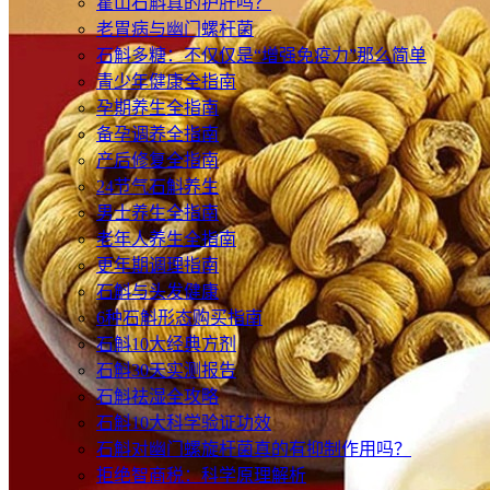
霍山石斛真的护肝吗？
老胃病与幽门螺杆菌
石斛多糖：不仅仅是“增强免疫力”那么简单
青少年健康全指南
孕期养生全指南
备孕调养全指南
产后修复全指南
24节气石斛养生
男士养生全指南
老年人养生全指南
更年期调理指南
石斛与头发健康
6种石斛形态购买指南
石斛10大经典方剂
石斛30天实测报告
石斛祛湿全攻略
石斛10大科学验证功效
石斛对幽门螺旋杆菌真的有抑制作用吗？
拒绝智商税：科学原理解析