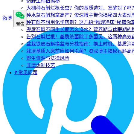
仿野生种植揭秘
大棚种石斛烂根长虫？你的基质选对、发酵对了吗
种水草石斛想拿高产？资深博主带你揭秘四大表现
微博
种石斛不想用化学药剂？这几招“物理净床”秘籍你
微信
兜唇石斛不同生长期怎么浇水？营养期与休眠期的
告别石斛烂根！基质杀菌除了多菌灵，这两种高效
盆栽铁皮石斛换盆与分株指南：换土时机、基质消
栽培基质入床前应如何杀菌？资深博主揭秘石斛高产
野生资源与法律风险
非遗炮制技艺
❓ 常见问题