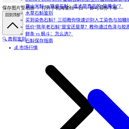
霍山米斛 vs 铁皮石斛：谁才是真正的“软黄金”？
保存图片至相册 ｜ 打开手机淘宝扫一扫 ｜ 即可领券下单
水草石斛鉴别
回到顶部
买到染色石斛？三招教你快速识别人工染色与加糖
低价“陈年老石斛”是宝还是草？教你通过色泽与胶
鲜条 vs 枫斗：怎么选？
🔍 真假鉴别
石斛保存指南
💰 市场行情