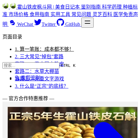
霍山铁皮枫斗网 | 美食日记本
鉴别指南
科学药理
种植标
准
市场价格
食用指南
实用工具
常见问题
灵芝百科
医学免责声
明
WeChat
Twitter
GitHub
页面目录
1. 算一笔账：成本都不够！
2. 三大常见“掉包”套路
套路一：紫皮冒充铁皮
CTRL K
套路二：水草大棚苗
🔍 真假鉴别
套路三：克重文字游戏
3. 什么是“正宗”的底线？
— 官方合作特惠推荐 —