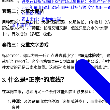
能偏紫。
铁皮石斛瓶苗与驯化苗市场乱象揭秘：不同种苗价
2026年霍山石斛市场有哪些“科技与狠活”？如何一
套路二：水草大棚苗
石斛粉内幕
霍山米斛：软黄金之谜
用种菜的方式种石斛。大棚恒温恒湿，化肥催长，1年收割（仿
🔬 科学药理
野生要3-5年）。
特征
：长得又粗又胖，但这只是充水的“水萝
卜”，有效成分（多糖）极低。
套路三：克重文字游戏
标价“¥99”，你以为是一斤？点进去看小字：
“50克体验装”
。 
就折合
¥990/斤
。这个价格如果是买到真霍山货倒也公道，但往
往发货的还是云南水草货。这就是“卖着黄金价，发着稻草货”
3. 什么是“正宗”的底线？
在本网看来，必须满足三个条件才能叫霍山铁皮枫斗：
种源
：必须是霍山本地种源（米斛或铁皮），而非外地改
良种。