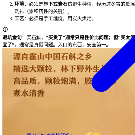
环境
：必须是
林下
或
岩石
仿野生种植，经历过冬雪的低温
洗礼（累积药性的关键）。
工艺
：必须是手工缠绕，用炭火烘焙。
避坑金句
：买石斛，
“买贵了”
通常只是性价比问题；但
“买太便
宜了”
，通常是真假问题。入口的东西，安全第一。