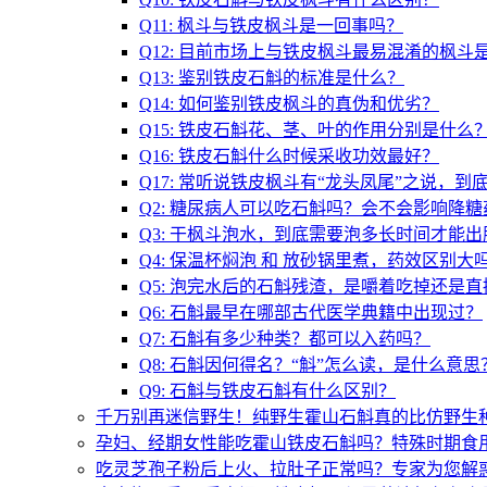
Q11: 枫斗与铁皮枫斗是一回事吗？
Q12: 目前市场上与铁皮枫斗最易混淆的枫斗
Q13: 鉴别铁皮石斛的标准是什么？
Q14: 如何鉴别铁皮枫斗的真伪和优劣？
Q15: 铁皮石斛花、茎、叶的作用分别是什么
Q16: 铁皮石斛什么时候采收功效最好？
Q17: 常听说铁皮枫斗有“龙头凤尾”之说，到
Q2: 糖尿病人可以吃石斛吗？会不会影响降糖
Q3: 干枫斗泡水，到底需要泡多长时间才能出
Q4: 保温杯焖泡 和 放砂锅里煮，药效区别大
Q5: 泡完水后的石斛残渣，是嚼着吃掉还是
Q6: 石斛最早在哪部古代医学典籍中出现过？
Q7: 石斛有多少种类？都可以入药吗？
Q8: 石斛因何得名？“斛”怎么读，是什么意思
Q9: 石斛与铁皮石斛有什么区别？
千万别再迷信野生！纯野生霍山石斛真的比仿野生
孕妇、经期女性能吃霍山铁皮石斛吗？特殊时期食
吃灵芝孢子粉后上火、拉肚子正常吗？专家为您解惑