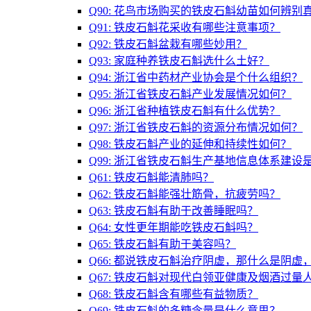
Q90: 花鸟市场购买的铁皮石斛幼苗如何辨别
Q91: 铁皮石斛花采收有哪些注意事项？
Q92: 铁皮石斛盆栽有哪些妙用？
Q93: 家庭种养铁皮石斛选什么土好？
Q94: 浙江省中药材产业协会是个什么组织？
Q95: 浙江省铁皮石斛产业发展情况如何？
Q96: 浙江省种植铁皮石斛有什么优势？
Q97: 浙江省铁皮石斛的资源分布情况如何？
Q98: 铁皮石斛产业的延伸和持续性如何？
Q99: 浙江省铁皮石斛生产基地信息体系建设
Q61: 铁皮石斛能清肺吗？
Q62: 铁皮石斛能强壮筋骨，抗疲劳吗？
Q63: 铁皮石斛有助于改善睡眠吗？
Q64: 女性更年期能吃铁皮石斛吗？
Q65: 铁皮石斛有助于美容吗？
Q66: 都说铁皮石斛治疗阴虚，那什么是阴
Q67: 铁皮石斛对现代白领亚健康及烟酒过量
Q68: 铁皮石斛含有哪些有益物质？
Q69: 铁皮石斛的多糖含量是什么意思？