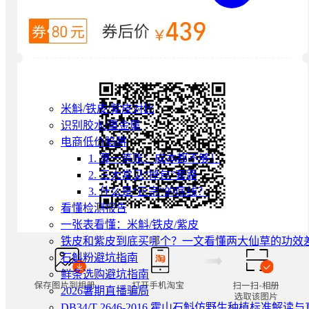
米斛/铁皮/紫皮对比
识别胶水/重金属
电商低价陷阱
1. 算一笔账：成本都不够！
2. 三大常见“掉包”套路
3. 什么是“正宗”的底线？
看懂检测报告
一张表看懂：米斛/铁皮/紫皮
铁皮和紫皮到底买哪个？一文看懂两大仙草的功效
石斛粉避坑指南
鲜条选购避坑指南
2026暑期直播骗局
DB34/T 2646-2016 霍山石斛仿野生种植标准解