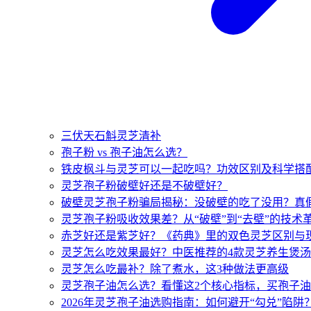
三伏天石斛灵芝清补
孢子粉 vs 孢子油怎么选？
铁皮枫斗与灵芝可以一起吃吗？功效区别及科学搭
灵芝孢子粉破壁好还是不破壁好？
破壁灵芝孢子粉骗局揭秘：没破壁的吃了没用？真
灵芝孢子粉吸收效果差？从“破壁”到“去壁”的技术
赤芝好还是紫芝好？《药典》里的双色灵芝区别与
灵芝怎么吃效果最好？中医推荐的4款灵芝养生煲
灵芝怎么吃最补？除了煮水，这3种做法更高级
灵芝孢子油怎么选？看懂这2个核心指标，买孢子
2026年灵芝孢子油选购指南：如何避开“勾兑”陷阱