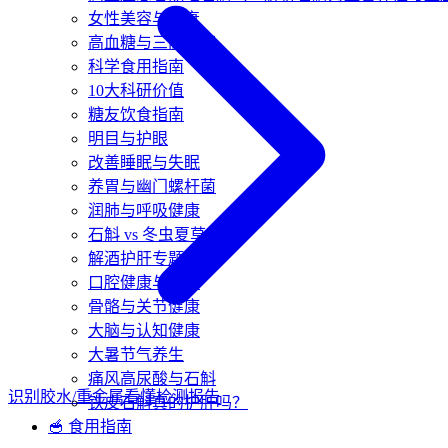
女性美容与抗衰
高血糖与三高指南
科学食用指南
10大科研价值
糖友饮食指南
明目与护眼
改善睡眠与失眠
养胃与幽门螺杆菌
润肺与呼吸健康
石斛 vs 冬虫夏草
解酒护肝专题
口腔健康与生津
骨骼与关节健康
大脑与认知健康
大暑节气养生
痛风高尿酸与石斛
识别胶水/重金属
看懂检测报告
铁皮石斛真的护肝吗？
🥣 食用指南