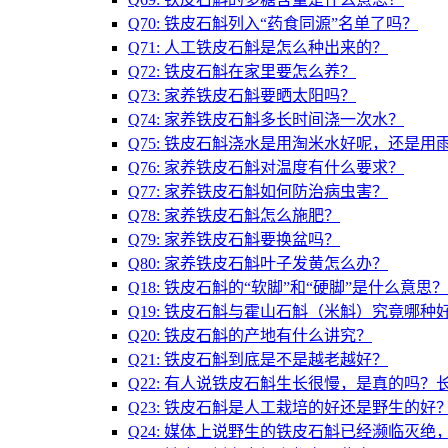
Q70: 铁皮石斛列入“药食同源”名单了吗？
Q71: 人工铁皮石斛是怎么种出来的？
Q72: 铁皮石斛在家里要怎么养？
Q73: 家养铁皮石斛要晒太阳吗？
Q74: 家养铁皮石斛多长时间浇一次水？
Q75: 铁皮石斛浇水是用淘米水好呢，还是用
Q76: 家养铁皮石斛对温度有什么要求？
Q77: 家养铁皮石斛如何防治病虫害？
Q78: 家养铁皮石斛怎么施肥？
Q79: 家养铁皮石斛要换盆吗？
Q80: 家养铁皮石斛叶子发黄怎么办？
Q18: 铁皮石斛的“软脚”和“硬脚”是什么意
Q19: 铁皮石斛与霍山石斛（米斛）究竟哪种
Q20: 铁皮石斛的产地有什么讲究？
Q21: 铁皮石斛到底是不是越老越好？
Q22: 有人说铁皮石斛生长很慢，是真的吗
Q23: 铁皮石斛是人工栽培的好还是野生的好
Q24: 媒体上说野生的铁皮石斛已经濒临灭