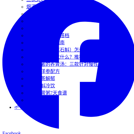
烟酒人群护肝指南
小暑养生
石斛泡酒指南
经典膳食配方
西洋参石斛黄金搭档
烟酒人群自救指南
兜唇石斛（水草石斛）怎么吃？资深博主揭秘它的
盛夏清热防暑吃什么？推荐四款祛暑生津的石斛神
胃病患者的养胃汤：三款针对慢性胃炎、胃粘膜修
石斛西洋参配方
石斛花茶解郁
夏季石斛冷饮
石斛养胃粥7天食谱
三伏天清润汤
🌱 种植溯源
Facebook