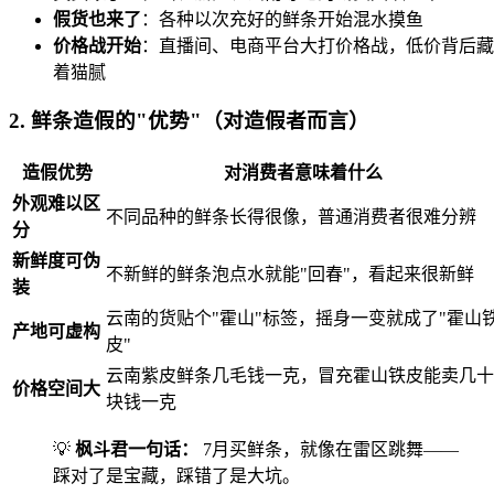
假货也来了
：各种以次充好的鲜条开始混水摸鱼
价格战开始
：直播间、电商平台大打价格战，低价背后藏
着猫腻
2. 鲜条造假的"优势"（对造假者而言）
造假优势
对消费者意味着什么
外观难以区
不同品种的鲜条长得很像，普通消费者很难分辨
分
新鲜度可伪
不新鲜的鲜条泡点水就能"回春"，看起来很新鲜
装
云南的货贴个"霍山"标签，摇身一变就成了"霍山
产地可虚构
皮"
云南紫皮鲜条几毛钱一克，冒充霍山铁皮能卖几十
价格空间大
块钱一克
💡
枫斗君一句话：
7月买鲜条，就像在雷区跳舞——
踩对了是宝藏，踩错了是大坑。