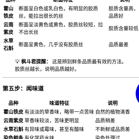
霍山
断面呈白色或乳白色，有明显的胶质
胶质含量高，
铁皮
丝，能拉出很长的丝
品质好
云南
断面呈淡黄色或黄色，胶质丝较短，拉
胶质含量较低
紫皮
不出长丝
水草
断面呈黄色，几乎没有胶质丝
品质最差
石斛
💡
枫斗君提醒：
这是辨别鲜条品质最有效的方法。
胶质丝越长，说明品质越好。
第五步：闻味道
品种
味道特征
说明
霍山铁皮
有淡淡的草香味，略带一点苦味
自然的植物清香
云南紫皮
草香味较淡，苦味更明显
品质稍差
水草石斛
有异味或霉味，甚至有酸味
不新鲜或品质差
染色鲜条
有化学药水味
染色处理过