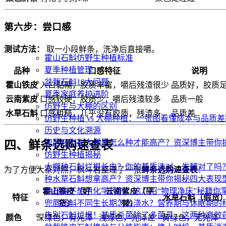
第六步：尝口感
测试方法：
取一小段鲜条，洗净后直接嚼。
霍山石斛仿野生种植标准
夏季种植管理
品种
口感特征
说明
盆栽石斛10大问题
霍山铁皮
入口黏糯，胶质丰富，嚼后残渣很少
品质好，胶质
夏季家庭养护进阶
云南紫皮
口感较硬，胶质少，嚼后残渣较多
品质一般
仿野生与大棚的区别
水草石斛
口感粗糙，几乎没有胶质，残渣多
品质差
仿野生种植 vs 大棚种植：一张图看懂成本与品质差
历史与文化溯源
兜唇石斛在大棚里怎么种才能高产？资深博主带你
四、鲜条选购速查表
仿野生种植揭秘
大棚种石斛烂根长虫？你的基质选对、发酵对了吗
为了方便大家对照，枫斗君整理了一张
鲜条选购速查表
：
种水草石斛想拿高产？资深博主带你揭秘四大表现
种石斛不想用化学药剂？这几招“物理净床”秘籍你
霍山铁皮（好
云南紫皮（平
特征
水草石斛（假货
兜唇石斛不同生长期怎么浇水？营养期与休眠期的
货）
替）
告别石斛烂根！基质杀菌除了多菌灵，这两种高效
颜色
深绿色，有光泽
浅绿色，光泽差
黄绿色，无光泽