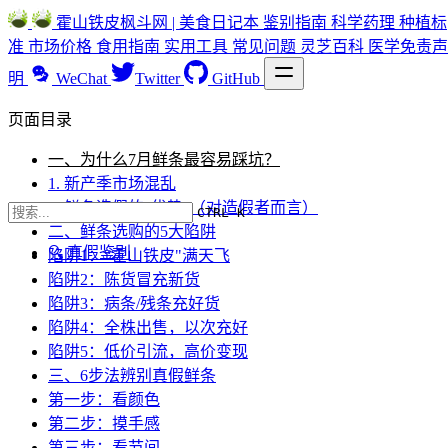
霍山铁皮枫斗网 | 美食日记本
鉴别指南
科学药理
种植标
准
市场价格
食用指南
实用工具
常见问题
灵芝百科
医学免责声
明
WeChat
Twitter
GitHub
页面目录
一、为什么7月鲜条最容易踩坑？
1. 新产季市场混乱
2. 鲜条造假的"优势"（对造假者而言）
CTRL K
二、鲜条选购的5大陷阱
🔍 真假鉴别
陷阱1：“霍山铁皮"满天飞
陷阱2：陈货冒充新货
陷阱3：病条/残条充好货
陷阱4：全株出售，以次充好
陷阱5：低价引流，高价变现
三、6步法辨别真假鲜条
第一步：看颜色
第二步：摸手感
第三步：看节间