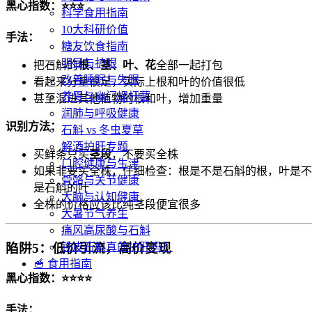
黑心指数：⭐⭐⭐
科学食用指南
10大科研价值
手法：
糖友饮食指南
明目与护眼
把石斛的
根、茎、叶、花
全部一起打包
改善睡眠与失眠
看起来分量很足，实际上根和叶的价值很低
养胃与幽门螺杆菌
甚至混进其他植物的根和叶，增加重量
润肺与呼吸健康
识别方法：
石斛 vs 冬虫夏草
解酒护肝专题
买鲜条只买
茎段
，不要买全株
口腔健康与生津
如果非要买全株，仔细检查：根是不是石斛的根，叶是不
骨骼与关节健康
是石斛的叶
大脑与认知健康
全株的价格应该比纯茎段便宜很多
大暑节气养生
痛风高尿酸与石斛
陷阱5：低价引流，高价变现
铁皮石斛真的护肝吗？
🥣 食用指南
黑心指数：⭐⭐⭐⭐
手法：