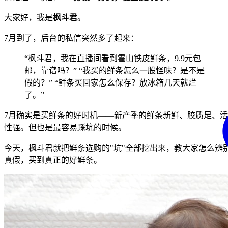
大家好，我是
枫斗君
。
7月到了，后台的私信突然多了起来：
“枫斗君，我在直播间看到霍山铁皮鲜条，9.9元包
邮，靠谱吗？” “我买的鲜条怎么一股怪味？是不是
假的？” “鲜条买回家怎么保存？放冰箱几天就烂
了。”
7月确实是买鲜条的好时机——新产季的鲜条新鲜、胶质足、活
性强。但也是最容易踩坑的时候。
今天，枫斗君就把鲜条选购的"坑"全部挖出来，教大家怎么辨
真假，买到真正的好鲜条。