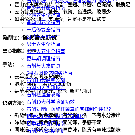
石斛多糖：不仅仅是“增强免疫力”那么简单
霍山铁皮鲜条的特点是：
茎短、节密、色深绿、胶质足
青少年健康全指南
云南紫皮鲜条：
茎长、节疏、色浅绿、胶质少
孕期养生全指南
如果价格远低于市场价，肯定不是霍山铁皮
备孕调养全指南
产后修复全指南
24节气石斛养生
陷阱2：陈货冒充新货
男士养生全指南
黑心指数：⭐⭐⭐
老年人养生全指南
更年期调理指南
手法：
石斛与头发健康
6种石斛形态购买指南
去年没卖完的陈货鲜条
石斛10大经典方剂
泡水"回春”，看起来很新鲜
石斛30天实测报告
甚至用保鲜剂处理，延长"新鲜"时间
石斛祛湿全攻略
石斛10大科学验证功效
识别方法：
石斛对幽门螺旋杆菌真的有抑制作用吗？
新货鲜条：
颜色翠绿，有光泽，掐一下有水分渗出
拒绝智商税：科学原理解析
陈货鲜条：
颜色发暗，无光泽，手感干涩
夏季石斛食用指南
闻味道：新货有淡淡的草香味，陈货有霉味或酸味
石斛产地深度解析