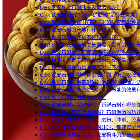
Q80: 家养铁皮石斛叶子发黄怎么办？
Q18: 铁皮石斛的“软脚”和“硬脚”是什么意
Q19: 铁皮石斛与霍山石斛（米斛）究竟哪种
Q20: 铁皮石斛的产地有什么讲究？
Q21: 铁皮石斛到底是不是越老越好？
Q22: 有人说铁皮石斛生长很慢，是真的吗
Q23: 铁皮石斛是人工栽培的好还是野生的好
Q24: 媒体上说野生的铁皮石斛已经濒临灭
Q25: 铁皮石斛在市场上都有哪些产品？
Q26: 铁皮石斛有哪几种吃法，到底怎么吃效
Q27: 铁皮石斛能泡茶喝吗？泡水喝的正确方
Q28: 铁皮石斛花怎么吃最好？花与茎的效果
Q29: 铁皮石斛能用来煲汤吗？
Q30: 铁皮石斛可以鲜食吗？新鲜石斛有哪些
Q31: 铁皮枫斗可以浸酒喝吗？石斛泡酒的功
Q32: 铁皮石斛鲜吃、煎服、磨粉、冲剂、
Q33: 很多商家在销售铁皮枫斗时，都建议
Q34: 从中草药角度来看，铁皮枫斗的配伍有