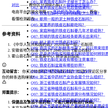
Q81: 家养铁皮石斛叶子掉光了怎么办？
对比
—— 教你区分顶级石斛 👉
网购避坑指南
——
Q82: 家养铁皮石斛开花后会结果吗？
电商平台防骗全攻略 👉
质检报告怎么看
—— 教你
Q83: 铁皮石斛叶子上的锈斑是怎么回事？
看懂检测报告
Q84: 能用一般的泥土种铁皮石斛吗？
Q85: 家里养的铁皮石斛能吃吗？
Q86: 家庭种植的铁皮石斛要几年才能成熟？
参考资料
Q87: 剪掉的铁皮石斛枝条能再长出来吗？
Q88: 树上能长出铁皮石斛吗？
《中华人民共和国药典》2020年版一部，石斛项.
Q89: 商店买的石斛鲜条出芽了，可以用来培
安徽省地方标准 DB34/T 2646-2016《霍山石斛》.
Q90: 花鸟市场购买的铁皮石斛幼苗如何辨别
霍山县石斛产业发展中心. 鲜条鉴别指南.
Q91: 铁皮石斛花采收有哪些注意事项？
Q92: 铁皮石斛盆栽有哪些妙用？
Q93: 家庭种养铁皮石斛选什么土好？
互动留言：
你买过鲜条吗？有没有踩过坑？欢迎在评论区分享
Q94: 浙江省中药材产业协会是个什么组织？
你的鲜条选购经验！
Q95: 浙江省铁皮石斛产业发展情况如何？
Q96: 浙江省种植铁皮石斛有什么优势？
郑重提示：
Q97: 浙江省铁皮石斛的资源分布情况如何？
Q98: 铁皮石斛产业的延伸和持续性如何？
保健品及食品不是药物，不能代替药物治疗疾病。
Q99: 浙江省铁皮石斛生产基地信息体系建设
本文为鉴别科普内容，具体购买建议请根据实际情况判