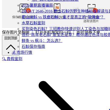
2026暑期直播骗局
DB34/T 2646-2016 霍山石斛仿野生种植标准解
霍山米斛 vs 铁皮石斛：谁才是真正的“软黄金”？
水草石斛鉴别
买到染色石斛？三招教你快速识别人工染色与加糖
保存图片至相册 ｜ 打开手机淘宝扫一扫 ｜ 即可领券下单
低价“陈年老石斛”是宝还是草？教你通过色泽与胶
回到顶部
鲜条 vs 枫斗：怎么选？
石斛保存指南
💰 市场行情
🔍 真假鉴别