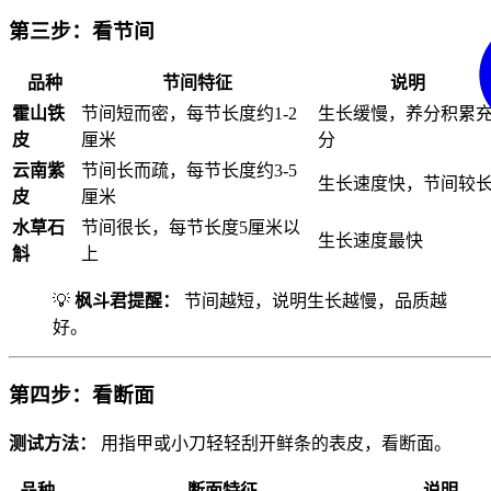
第三步：看节间
品种
节间特征
说明
霍山铁
节间短而密，每节长度约1-2
生长缓慢，养分积累
皮
厘米
分
云南紫
节间长而疏，每节长度约3-5
生长速度快，节间较
皮
厘米
水草石
节间很长，每节长度5厘米以
生长速度最快
斛
上
💡
枫斗君提醒：
节间越短，说明生长越慢，品质越
好。
第四步：看断面
测试方法：
用指甲或小刀轻轻刮开鲜条的表皮，看断面。
品种
断面特征
说明