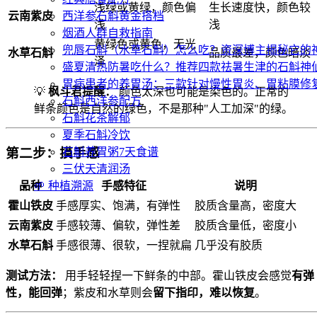
浅绿或黄绿，颜色偏
生长速度快，颜色较
云南紫皮
西洋参石斛黄金搭档
浅
浅
烟酒人群自救指南
黄绿色或黄色，无光
兜唇石斛（水草石斛）怎么吃？资深博主揭秘它的
水草石斛
品质最差，颜色暗淡
泽
盛夏清热防暑吃什么？推荐四款祛暑生津的石斛神
胃病患者的养胃汤：三款针对慢性胃炎、胃粘膜修
💡
枫斗君提醒：
颜色太深也可能是染色的。正常的
石斛西洋参配方
鲜条颜色是自然的绿色，不是那种"人工加深"的绿。
石斛花茶解郁
夏季石斛冷饮
第二步：摸手感
石斛养胃粥7天食谱
三伏天清润汤
🌱 种植溯源
品种
手感特征
说明
霍山铁皮
手感厚实、饱满，有弹性
胶质含量高，密度大
云南紫皮
手感较薄、偏软，弹性差
胶质含量低，密度小
水草石斛
手感很薄、很软，一捏就扁
几乎没有胶质
测试方法：
用手轻轻捏一下鲜条的中部。霍山铁皮会感觉
有弹
性，能回弹
；紫皮和水草则会
留下指印，难以恢复
。