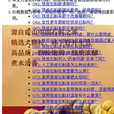
Q61: 铁皮石斛能清肺吗？
断。
Q62: 铁皮石斛能强壮筋骨，抗疲劳吗？
价格数据为参考，实际价格受产地、品质、渠道等因素影
Q63: 铁皮石斛有助于改善睡眠吗？
响。
Q64: 女性更年期能吃铁皮石斛吗？
Q65: 铁皮石斛有助于美容吗？
Q66: 都说铁皮石斛治疗阴虚，那什么是阴
Q67: 铁皮石斛对现代白领亚健康及烟酒过量
Q68: 铁皮石斛含有哪些有益物质？
Q69: 铁皮石斛的多糖含量是什么意思？
Q70: 铁皮石斛列入“药食同源”名单了吗？
Q71: 人工铁皮石斛是怎么种出来的？
Q72: 铁皮石斛在家里要怎么养？
Q73: 家养铁皮石斛要晒太阳吗？
Q74: 家养铁皮石斛多长时间浇一次水？
Q75: 铁皮石斛浇水是用淘米水好呢，还是用
Q76: 家养铁皮石斛对温度有什么要求？
Q77: 家养铁皮石斛如何防治病虫害？
Q78: 家养铁皮石斛怎么施肥？
Q79: 家养铁皮石斛要换盆吗？