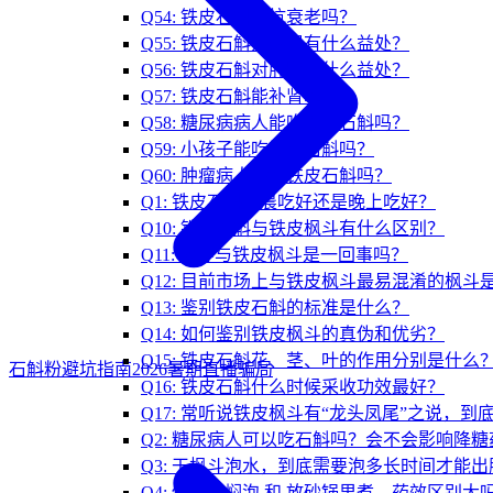
Q54: 铁皮石斛能抗衰老吗？
Q55: 铁皮石斛对肠胃有什么益处？
Q56: 铁皮石斛对肝胆有什么益处？
Q57: 铁皮石斛能补肾吗？
Q58: 糖尿病病人能吃铁皮石斛吗？
Q59: 小孩子能吃铁皮石斛吗？
Q60: 肿瘤病人能吃铁皮石斛吗？
Q1: 铁皮石斛早晨吃好还是晚上吃好？
Q10: 铁皮石斛与铁皮枫斗有什么区别？
Q11: 枫斗与铁皮枫斗是一回事吗？
Q12: 目前市场上与铁皮枫斗最易混淆的枫斗
Q13: 鉴别铁皮石斛的标准是什么？
Q14: 如何鉴别铁皮枫斗的真伪和优劣？
Q15: 铁皮石斛花、茎、叶的作用分别是什么
石斛粉避坑指南
2026暑期直播骗局
Q16: 铁皮石斛什么时候采收功效最好？
Q17: 常听说铁皮枫斗有“龙头凤尾”之说，到
Q2: 糖尿病人可以吃石斛吗？会不会影响降糖
Q3: 干枫斗泡水，到底需要泡多长时间才能出
Q4: 保温杯焖泡 和 放砂锅里煮，药效区别大