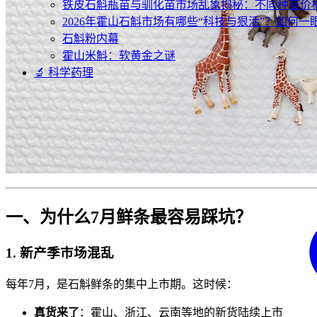
铁皮石斛瓶苗与驯化苗市场乱象揭秘：不同种苗价
2026年霍山石斛市场有哪些“科技与狠活”？如何一
石斛粉内幕
霍山米斛：软黄金之谜
🔬 科学药理
一、为什么7月鲜条最容易踩坑？
1. 新产季市场混乱
每年7月，是石斛鲜条的集中上市期。这时候：
真货来了
：霍山、浙江、云南等地的新货陆续上市