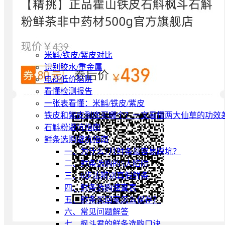
米斛/铁皮/紫皮对比
识别胶水/重金属
电商低价陷阱
看懂检测报告
一张表看懂：米斛/铁皮/紫皮
铁皮和紫皮到底买哪个？一文看懂两大仙草的功效
石斛粉避坑指南
鲜条选购避坑指南
一、为什么7月鲜条最容易踩坑？
二、鲜条选购的5大陷阱
三、6步法辨别真假鲜条
四、鲜条选购速查表
五、鲜条买回家怎么保存？
六、常见问题解答
七、枫斗君的鲜条选购口诀