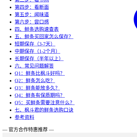
第四步：看断面
第五步：闻味道
第六步：尝口感
四、鲜条选购速查表
五、鲜条买回家怎么保存？
短期保存（3-7天）
中期保存（1-2个月）
长期保存（半年以上）
六、常见问题解答
Q1：鲜条比枫斗好吗？
Q2：鲜条怎么吃？
Q3：鲜条能放多久？
Q4：鲜条有保质期吗？
Q5：买鲜条需要注意什么？
七、枫斗君的鲜条选购口诀
参考资料
— 官方合作特惠推荐 —