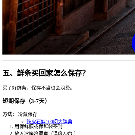
五、鲜条买回家怎么保存？
买了好鲜条，保存不当也会浪费。
短期保存（3-7天）
方法：
冷藏保存
铁皮石斛100问大辞典
用保鲜膜或保鲜袋密封
放入冰箱冷藏室（温度2-8℃）