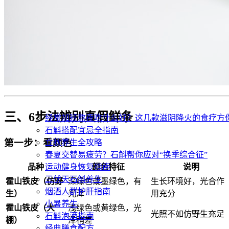
三、6步法辨别真假鲜条
经常加班熬夜吃什么好？这几款滋阴降火的食疗方
石斛搭配宜忌全指南
第一步：看颜色
立秋养生全攻略
春夏交替易疲劳？石斛帮你应对“换季综合征”
品种
颜色特征
说明
运动健身恢复指南
三伏天石斛养生
霍山铁皮（仿野
深绿色或墨绿色，有
生长环境好，光合作
烟酒人群护肝指南
生）
光泽
用充分
小暑养生
霍山铁皮（大
浅绿色或黄绿色，光
光照不如仿野生充足
石斛泡酒指南
棚）
泽稍差
经典膳食配方