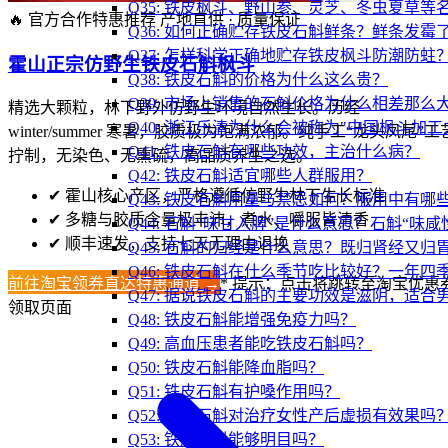
Q35: 铁皮枫斗、野山参、灵芝、冬虫夏草
🔥 官方合作特惠推荐
产地直供 · 质量保证
Q36: 如何正确贮存铁皮石斛鲜条？鲜条发霉
Q37: 怎样科学正确地贮存铁皮枫斗防潮防蛀
霍山正宗仿野生铁皮石斛枫斗
Q38: 铁皮石斛的价格为什么这么贵？
Q39: 市场上销售的石斛价格为什么相差那么
精选大颗粒，林下野外仿野生环境自然生长。历经
Q40: 浙江乐清为什么会被称为"中国枫斗加工
winter/summer 寒暑，胶质极为饱满浓郁。纯手工“龙头凤尾”工
Q41: 铁皮石斛有哪些功效，主治什么病？
拧制，无染色、无熏硫，高品质养生之选。
Q42: 铁皮石斛适宜哪些人群服用？
✔
霍山核心产区，严格遵循仿野生林下生长标准
Q43: 铁皮石斛用量与禁忌如何？服用中有哪
✔
多糖与胶质含量极丰沛，煮水、嚼服皆清香
Q44: 石斛“味甘入脾”是什么意思？石斛“味
✔
顺丰速发，支持七天无理由退换
Q45: 石斛的归经是什么意思？既归肾经又归
Q46: 铁皮石斛在什么季节吃比较好？一年四
前往淘宝领券直达特惠通道 →
* 提示：点击将跳转至淘宝优惠
Q47: 据说铁皮石斛的主要功效是滋阴，适合
领取页面
Q48: 铁皮石斛能增强免疫力吗？
Q49: 高血压患者能吃铁皮石斛吗？
Q50: 铁皮石斛能降血脂吗？
Q51: 铁皮石斛有护嗓作用吗？
Q52: 铁皮石斛对治疗女性产后虚损有效果吗
Q53: 铁皮石斛能够明目吗？