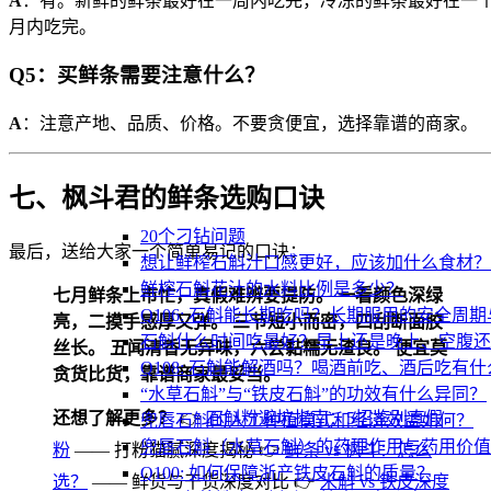
A
：有。新鲜的鲜条最好在一周内吃完，冷冻的鲜条最好在一
月内吃完。
Q5：买鲜条需要注意什么？
A
：注意产地、品质、价格。不要贪便宜，选择靠谱的商家。
七、枫斗君的鲜条选购口诀
20个刁钻问题
最后，送给大家一个简单易记的口诀：
想让鲜榨石斛汁口感更好，应该加什么食材？
鲜榨石斛花汁的水料比例是多少？
七月鲜条上市忙，真假难辨要提防。
一看颜色深绿
Q106: 石斛能长期吃吗？长期服用的安全周
亮，二摸手感厚又弹。
三节短小而密，四刮断面胶
石斛什么时间吃最好？早上还是晚上、空腹还
丝长。
五闻清香无异味，六尝黏糯无渣良。
便宜莫
Q108: 石斛能解酒吗？喝酒前吃、酒后吃有
贪货比货，靠谱商家最妥当。
“水草石斛”与“铁皮石斛”的功效有什么异同？
还想了解更多？
👉
石斛粉避坑指南：5招鉴别真假
兜唇石斛的人工种植模式和经济效益如何？
兜唇石斛（水草石斛）的药理作用与药用价值
粉
—— 打粉猫腻深度揭秘 👉
鲜条 vs 枫斗：怎么
Q100: 如何保障浙产铁皮石斛的质量？
选？
—— 鲜货与干货深度对比 👉
米斛 vs 铁皮深度