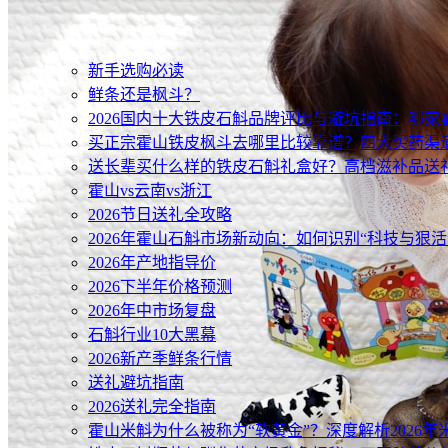
新手选购必读
鲜条还是枫斗？
2026国内十大铁皮石斛品牌评比与避坑指南：哪
买正宗霍山铁皮枫斗去哪里比较靠谱？四大买药渠
送长辈买什么样的铁皮石斛礼盒好？高档滋补品送
霍山vs云南vs浙江
2026节日送礼全攻略
2026年霍山石斛市场新动向：如何识别“科技与狠活
2026年产地指导价
2026下半年价格预测
2026年中市场复盘
石斛行业10大黑幕
2026新产季鲜条行情
送礼避坑指南
2026送礼完全指南
霍山米斛为什么被称为“软黄金”？深度解析2026