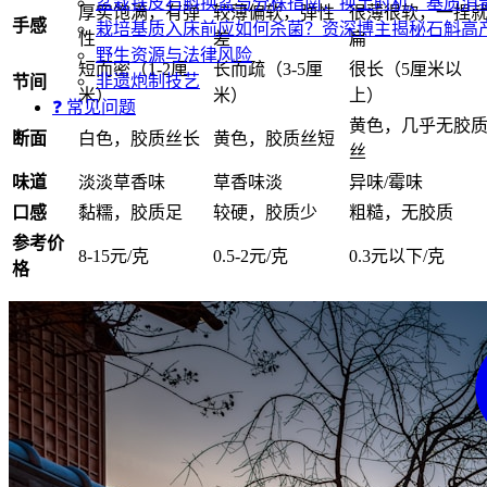
盆栽铁皮石斛换盆与分株指南：换土时机、基质消
厚实饱满，有弹
较薄偏软，弹性
很薄很软，一捏
手感
栽培基质入床前应如何杀菌？资深博主揭秘石斛高产
性
差
扁
野生资源与法律风险
短而密（1-2厘
长而疏（3-5厘
很长（5厘米以
非遗炮制技艺
节间
米）
米）
上）
❓ 常见问题
黄色，几乎无胶
断面
白色，胶质丝长
黄色，胶质丝短
丝
味道
淡淡草香味
草香味淡
异味/霉味
口感
黏糯，胶质足
较硬，胶质少
粗糙，无胶质
参考价
8-15元/克
0.5-2元/克
0.3元以下/克
格