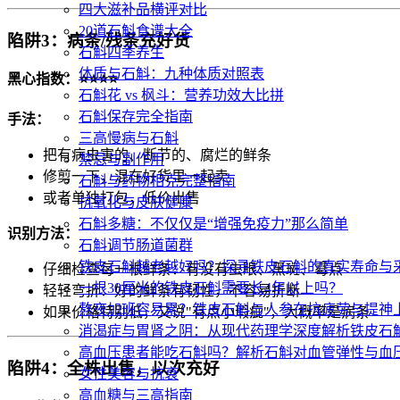
四大滋补品横评对比
20道石斛食谱大全
陷阱3：病条/残条充好货
石斛四季养生
体质与石斛：九种体质对照表
黑心指数：⭐⭐⭐⭐
石斛花 vs 枫斗：营养功效大比拼
石斛保存完全指南
手法：
三高慢病与石斛
把有病虫害的、断节的、腐烂的鲜条
禁忌与副作用
修剪一下，混在好货里一起卖
石斛与药物相克完整指南
或者单独打包，低价出售
抗氧化与皮肤健康
石斛多糖：不仅仅是“增强免疫力”那么简单
识别方法：
石斛调节肠道菌群
铁皮石斛越老越好吗？探寻铁皮石斛的真实寿命与
仔细检查每一根鲜条：有没有虫眼、黑斑、霉点
一根30厘米的铁皮石斛需要长4年以上吗？
轻轻弯折：好的鲜条有韧性，不容易折断
熬夜加班容易累？铁皮石斛与人参在抗疲劳与提神
如果价格特别低，又说"有点小瑕疵"，大概率是病条
消渴症与胃肾之阴：从现代药理学深度解析铁皮石
高血压患者能吃石斛吗？解析石斛对血管弹性与血
陷阱4：全株出售，以次充好
女性美容与抗衰
高血糖与三高指南