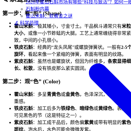
2026年霍山石斛市场有哪些“科技与狠活”？如何一
石斛粉内幕
第一步：看“形” (Shape)
霍山米斛：软黄金之谜
🔬 科学药理
霍山米斛
：极其矮小，寸金寸土。干品枫斗通常只有
米粒
大小
，或像一小节蚱蜢的大腿。工艺上通常缠绕得非常紧
致，中间的小孔很小。
铁皮石斛
：经典的“龙头凤尾”或螺旋弹簧状。一般有
2-5
旋环
，看起来像一个紧缩的弹簧，表面有明显的纹路。
紫皮石斛
：虽然也是螺旋状，但因为纤维多，
条索显得细
长、松散
，没有铁皮那么紧实圆润。
第二步：观“色” (Color)
霍山米斛
：多呈
青黄色
或
金黄色
，色泽深沉，给人一种厚
重感。
铁皮石斛
：加工后多为
铁绿色
、
暗绿色
或
黄绿色
。表面常
可见黑色的节（这是特征之一）。
紫皮石斛
：加工成干品后，颜色偏
紫黄
或带有明显的
紫色
斑纹
。泡水后，水色可能会微微发紫。