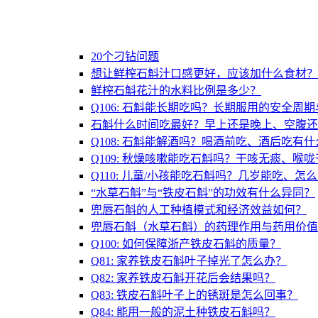
20个刁钻问题
想让鲜榨石斛汁口感更好，应该加什么食材？
鲜榨石斛花汁的水料比例是多少？
Q106: 石斛能长期吃吗？长期服用的安全周
石斛什么时间吃最好？早上还是晚上、空腹还
Q108: 石斛能解酒吗？喝酒前吃、酒后吃有
Q109: 秋燥咳嗽能吃石斛吗？干咳无痰、喉
Q110: 儿童/小孩能吃石斛吗？几岁能吃、怎
“水草石斛”与“铁皮石斛”的功效有什么异同？
兜唇石斛的人工种植模式和经济效益如何？
兜唇石斛（水草石斛）的药理作用与药用价值
Q100: 如何保障浙产铁皮石斛的质量？
Q81: 家养铁皮石斛叶子掉光了怎么办？
Q82: 家养铁皮石斛开花后会结果吗？
Q83: 铁皮石斛叶子上的锈斑是怎么回事？
Q84: 能用一般的泥土种铁皮石斛吗？