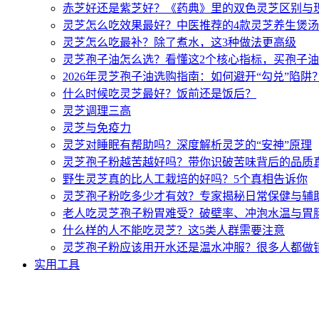
赤芝好还是紫芝好？《药典》里的双色灵芝区别与
灵芝怎么吃效果最好？中医推荐的4款灵芝养生煲
灵芝怎么吃最补？除了煮水，这3种做法更高级
灵芝孢子油怎么选？看懂这2个核心指标，买孢子
2026年灵芝孢子油选购指南：如何避开“勾兑”陷阱
什么时候吃灵芝最好？饭前还是饭后？
灵芝调理三高
灵芝与免疫力
灵芝对睡眠有帮助吗？深度解析灵芝的“安神”原理
灵芝孢子粉越苦越好吗？带你识破苦味背后的品质
野生灵芝真的比人工栽培的好吗？5个真相告诉你
灵芝孢子粉吃多少才有效？专家揭秘日常保健与辅
老人吃灵芝孢子粉胃难受？破壁率、冲泡水温与胃
什么样的人不能吃灵芝？这5类人群需要注意
灵芝孢子粉应该用开水还是温水冲服？很多人都做
实用工具