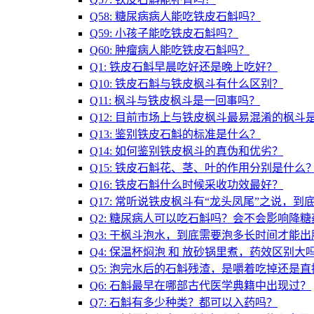
Q58: 糖尿病病人能吃铁皮石斛吗？
Q59: 小孩子能吃铁皮石斛吗？
Q60: 肿瘤病人能吃铁皮石斛吗？
Q1: 铁皮石斛早晨吃好还是晚上吃好？
Q10: 铁皮石斛与铁皮枫斗有什么区别？
Q11: 枫斗与铁皮枫斗是一回事吗？
Q12: 目前市场上与铁皮枫斗最易混淆的枫斗
Q13: 鉴别铁皮石斛的标准是什么？
Q14: 如何鉴别铁皮枫斗的真伪和优劣？
Q15: 铁皮石斛花、茎、叶的作用分别是什么
Q16: 铁皮石斛什么时候采收功效最好？
Q17: 常听说铁皮枫斗有“龙头凤尾”之说，到
Q2: 糖尿病人可以吃石斛吗？会不会影响降糖
Q3: 干枫斗泡水，到底需要泡多长时间才能出
Q4: 保温杯焖泡 和 放砂锅里煮，药效区别大
Q5: 泡完水后的石斛残渣，是嚼着吃掉还是
Q6: 石斛最早在哪部古代医学典籍中出现过？
Q7: 石斛有多少种类？都可以入药吗？