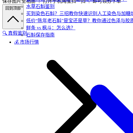
保存图片至相册 ｜ 打开手机淘宝扫一扫 ｜ 即可领券下单
水草石斛鉴别
回到顶部
买到染色石斛？三招教你快速识别人工染色与加糖
低价“陈年老石斛”是宝还是草？教你通过色泽与胶
鲜条 vs 枫斗：怎么选？
🔍 真假鉴别
石斛保存指南
💰 市场行情