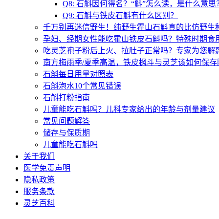
Q8: 石斛因何得名？“斛”怎么读，是什么意思
Q9: 石斛与铁皮石斛有什么区别？
千万别再迷信野生！纯野生霍山石斛真的比仿野生
孕妇、经期女性能吃霍山铁皮石斛吗？特殊时期食
吃灵芝孢子粉后上火、拉肚子正常吗？专家为您解惑
南方梅雨季/夏季高温，铁皮枫斗与灵芝该如何保存
石斛每日用量对照表
石斛泡水10个常见错误
石斛打粉指南
儿童能吃石斛吗？儿科专家给出的年龄与剂量建议
常见问题解答
储存与保质期
儿童能吃石斛吗
关于我们
医学免责声明
隐私政策
服务条款
灵芝百科