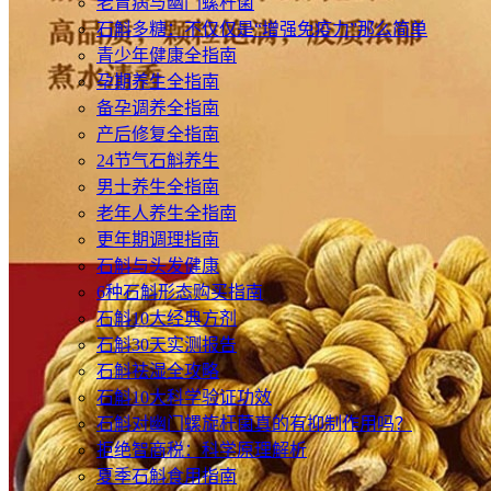
老胃病与幽门螺杆菌
石斛多糖：不仅仅是“增强免疫力”那么简单
青少年健康全指南
孕期养生全指南
备孕调养全指南
产后修复全指南
24节气石斛养生
男士养生全指南
老年人养生全指南
更年期调理指南
石斛与头发健康
6种石斛形态购买指南
石斛10大经典方剂
石斛30天实测报告
石斛祛湿全攻略
石斛10大科学验证功效
石斛对幽门螺旋杆菌真的有抑制作用吗？
拒绝智商税：科学原理解析
夏季石斛食用指南