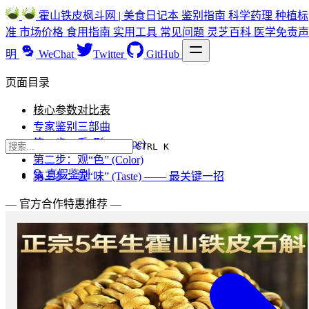
霍山铁皮枫斗网 | 美食日记本
鉴别指南
科学药理
种植标
准
市场价格
食用指南
实用工具
常见问题
灵芝百科
医学免责声
明
WeChat
Twitter
GitHub
页面目录
核心参数对比表
专家鉴别三部曲
第一步：看“形” (Shape)
CTRL K
第二步：观“色” (Color)
🔍 真假鉴别
第三步：尝“味” (Taste) —— 最关键一招
— 官方合作特惠推荐 —