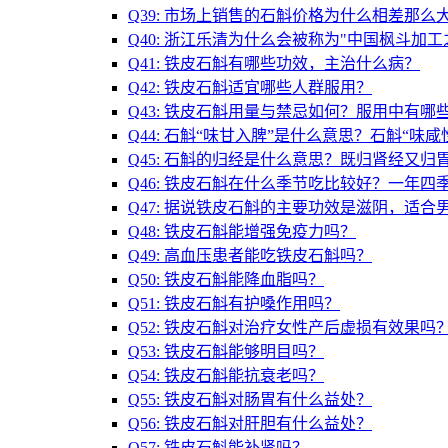
Q39: 市场上销售的石斛价格为什么相差那么
Q40: 浙江乐清为什么会被称为"中国枫斗加工
Q41: 铁皮石斛有哪些功效，主治什么病？
Q42: 铁皮石斛适宜哪些人群服用？
Q43: 铁皮石斛用量与禁忌如何？服用中有哪
Q44: 石斛“味甘入脾”是什么意思？石斛“味
Q45: 石斛的归经是什么意思？既归肾经又归
Q46: 铁皮石斛在什么季节吃比较好？一年四
Q47: 据说铁皮石斛的主要功效是滋阴，适合
Q48: 铁皮石斛能增强免疫力吗？
Q49: 高血压患者能吃铁皮石斛吗？
Q50: 铁皮石斛能降血脂吗？
Q51: 铁皮石斛有护嗓作用吗？
Q52: 铁皮石斛对治疗女性产后虚损有效果吗
Q53: 铁皮石斛能够明目吗？
Q54: 铁皮石斛能抗衰老吗？
Q55: 铁皮石斛对肠胃有什么益处？
Q56: 铁皮石斛对肝胆有什么益处？
Q57: 铁皮石斛能补肾吗？