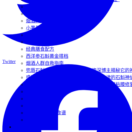
运动健身恢复指南
三伏天石斛养生
烟酒人群护肝指南
小暑养生
石斛泡酒指南
处暑养生全指南
经典膳食配方
西洋参石斛黄金搭档
Twitter
烟酒人群自救指南
兜唇石斛（水草石斛）怎么吃？资深博主揭秘它的
盛夏清热防暑吃什么？推荐四款祛暑生津的石斛神
胃病患者的养胃汤：三款针对慢性胃炎、胃粘膜修
石斛西洋参配方
石斛花茶解郁
夏季石斛冷饮
石斛养胃粥7天食谱
三伏天清润汤
🌱 种植溯源