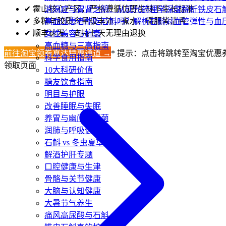
✔
霍山核心产区，严格遵循仿野生林下生长标准
消渴症与胃肾之阴：从现代药理学深度解析铁皮石
✔
多糖与胶质含量极丰沛，煮水、嚼服皆清香
高血压患者能吃石斛吗？解析石斛对血管弹性与血
✔
顺丰速发，支持七天无理由退换
女性美容与抗衰
高血糖与三高指南
前往淘宝领券直达特惠通道 →
* 提示：点击将跳转至淘宝优惠
科学食用指南
领取页面
10大科研价值
糖友饮食指南
明目与护眼
改善睡眠与失眠
养胃与幽门螺杆菌
润肺与呼吸健康
石斛 vs 冬虫夏草
解酒护肝专题
口腔健康与生津
骨骼与关节健康
大脑与认知健康
大暑节气养生
痛风高尿酸与石斛