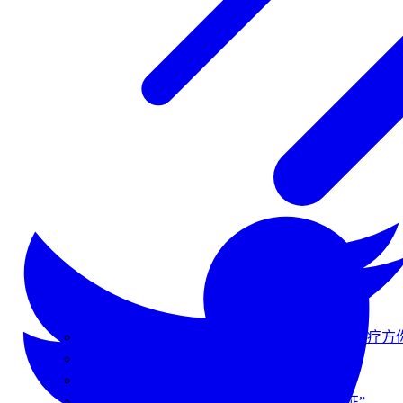
经常加班熬夜吃什么好？这几款滋阴降火的食疗方
石斛搭配宜忌全指南
立秋养生全攻略
春夏交替易疲劳？石斛帮你应对“换季综合征”