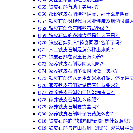
Q65: 铁皮石斛有助于美容吗？
Q66: 都说铁皮石斛治疗阴虚，那什么是阴
Q67: 铁皮石斛对现代白领亚健康及烟酒过量
Q68: 铁皮石斛含有哪些有益物质？
Q69: 铁皮石斛的多糖含量是什么意思？
Q70: 铁皮石斛列入“药食同源”名单了吗？
Q71: 人工铁皮石斛是怎么种出来的？
Q72: 铁皮石斛在家里要怎么养？
Q73: 家养铁皮石斛要晒太阳吗？
Q74: 家养铁皮石斛多长时间浇一次水？
Q75: 铁皮石斛浇水是用淘米水好呢，还是用
Q76: 家养铁皮石斛对温度有什么要求？
Q77: 家养铁皮石斛如何防治病虫害？
Q78: 家养铁皮石斛怎么施肥？
Q79: 家养铁皮石斛要换盆吗？
Q80: 家养铁皮石斛叶子发黄怎么办？
Q18: 铁皮石斛的“软脚”和“硬脚”是什么意
Q19: 铁皮石斛与霍山石斛（米斛）究竟哪种