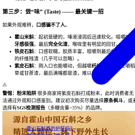
第三步：尝“味” (Taste) —— 最关键一招
如果外观难辨，
口感骗不了人
。
霍山米斛
：起初是硬的，唾液浸润后迅速软化。咀嚼时
黏
牙感极强
，最后
完全化渣
，喉咙里有明显的回甘。
铁皮石斛
：口感软糯，胶质丰富，咀嚼到最后仅有
极少量
的纤维残渣（几乎可以忽略）。
紫皮石斛
：刚入口也能嚼动，但越嚼
纤维越多
，像在嚼稻
草或甘蔗渣，最后满嘴都是渣，难以吞咽。
⚠️
警惕：粉末陷阱
很多商家将紫皮石斛打成粉末，此时消费者无
法通过外观和口感鉴别。建议初次购买尽量选择
原条枫斗
，或
选择有
SGS检测报告
（多糖含量>35%）的品牌。
霍山石斛真的护肝吗？