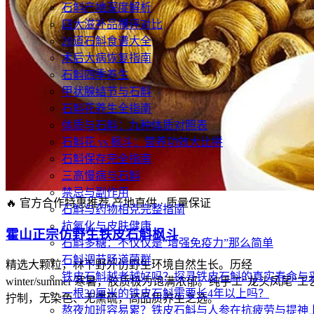
石斛产地深度解析
四大滋补品横评对比
20道石斛食谱大全
术后大病恢复指南
石斛四季养生
甲状腺结节与石斛
石斛花养生全指南
体质与石斛：九种体质对照表
石斛花 vs 枫斗：营养功效大比拼
石斛保存完全指南
三高慢病与石斛
禁忌与副作用
🔥 官方合作特惠推荐
产地直供 · 质量保证
石斛与药物相克完整指南
抗氧化与皮肤健康
霍山正宗仿野生铁皮石斛枫斗
石斛多糖：不仅仅是“增强免疫力”那么简单
石斛调节肠道菌群
精选大颗粒，林下野外仿野生环境自然生长。历经
铁皮石斛越老越好吗？探寻铁皮石斛的真实寿命与
winter/summer 寒暑，胶质极为饱满浓郁。纯手工“龙头凤尾”工
一根30厘米的铁皮石斛需要长4年以上吗？
拧制，无染色、无熏硫，高品质养生之选。
熬夜加班容易累？铁皮石斛与人参在抗疲劳与提神