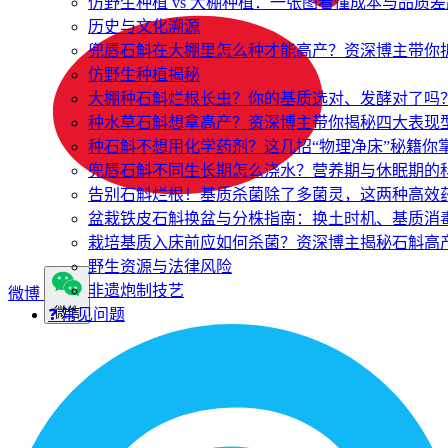
仿野生种植 vs 大棚种植：一张图看懂成本与品质差
历史与文化溯源
兜唇石斛在大棚里怎么种才能高产？资深博主带你
仿野生种植揭秘
大棚种石斛烂根长虫？你的基质选对、发酵对了吗
种水草石斛想拿高产？资深博主带你揭秘四大表现
种石斛不想用化学药剂？这几招“物理净床”秘籍你
兜唇石斛不同生长期怎么浇水？营养期与休眠期的
告别石斛烂根！基质杀菌除了多菌灵，这两种高效
盆栽铁皮石斛换盆与分株指南：换土时机、基质消
栽培基质入床前应如何杀菌？资深博主揭秘石斛高产
野生资源与法律风险
非遗炮制技艺
微博
微信
❓ 常见问题