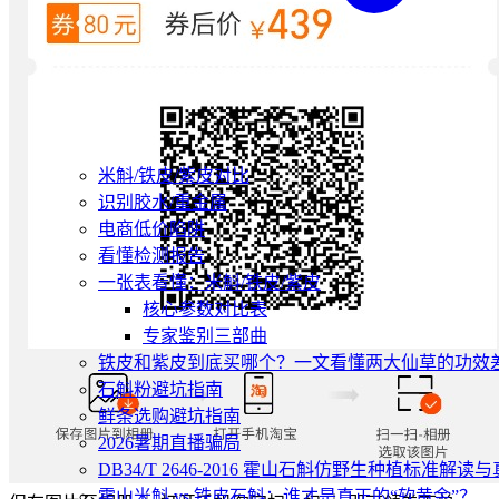
米斛/铁皮/紫皮对比
识别胶水/重金属
电商低价陷阱
看懂检测报告
一张表看懂：米斛/铁皮/紫皮
核心参数对比表
专家鉴别三部曲
铁皮和紫皮到底买哪个？一文看懂两大仙草的功效
石斛粉避坑指南
鲜条选购避坑指南
2026暑期直播骗局
DB34/T 2646-2016 霍山石斛仿野生种植标准解
霍山米斛 vs 铁皮石斛：谁才是真正的“软黄金”？