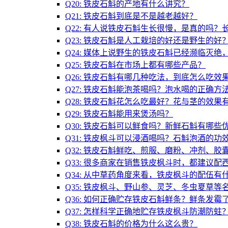
Q20: 铁皮石斛的产地有什么讲究？
Q21: 铁皮石斛到底是不是越老越好？
Q22: 有人说铁皮石斛生长很慢，是真的吗
Q23: 铁皮石斛是人工栽培的好还是野生的好
Q24: 媒体上说野生的铁皮石斛已经濒临灭
Q25: 铁皮石斛在市场上都有哪些产品？
Q26: 铁皮石斛有哪几种吃法，到底怎么吃效
Q27: 铁皮石斛能泡茶喝吗？泡水喝的正确方
Q28: 铁皮石斛花怎么吃最好？花与茎的效果
Q29: 铁皮石斛能用来煲汤吗？
Q30: 铁皮石斛可以鲜食吗？新鲜石斛有哪些
Q31: 铁皮枫斗可以浸酒喝吗？石斛泡酒的功
Q32: 铁皮石斛鲜吃、煎服、磨粉、冲剂、
Q33: 很多商家在销售铁皮枫斗时，都建议
Q34: 从中草药角度来看，铁皮枫斗的配伍有
Q35: 铁皮枫斗、野山参、灵芝、冬虫夏草
Q36: 如何正确贮存铁皮石斛鲜条？鲜条发霉
Q37: 怎样科学正确地贮存铁皮枫斗防潮防蛀
Q38: 铁皮石斛的价格为什么这么贵？