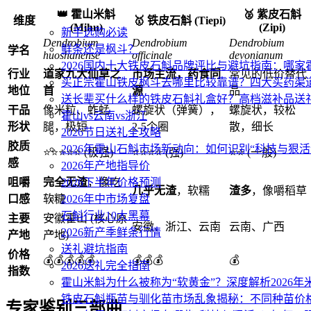
👑 霍山米斛
🥈 紫皮石斛
维度
🥇 铁皮石斛 (Tiepi)
(Mihu)
(Zipi)
新手选购必读
Dendrobium
Dendrobium
Dendrobium
鲜条还是枫斗？
学名
huoshanense
officinale
devonianum
2026国内十大铁皮石斛品牌评比与避坑指南：哪
行业
道家九大仙草之
市场主流，药食同
常见的低价替代
买正宗霍山铁皮枫斗去哪里比较靠谱？四大买药渠
地位
首
源
品
送长辈买什么样的铁皮石斛礼盒好？高档滋补品送
干品
像米粒、蚱蜢
螺旋状（弹簧），
螺旋状，较松
霍山vs云南vs浙江
形状
腿，极短
2-5个圈
散，细长
2026节日送礼全攻略
胶质
2026年霍山石斛市场新动向：如何识别“科技与狠活
⭐⭐⭐⭐⭐ (极强)
⭐⭐⭐⭐ (强)
⭐⭐ (一般)
感
2026年产地指导价
咀嚼
完全无渣
，像吃
2026下半年价格预测
几乎无渣
，软糯
渣多
，像嚼稻草
口感
软糖
2026年中市场复盘
石斛行业10大黑幕
主要
安徽霍山 (核心原
安徽、浙江、云南
云南、广西
2026新产季鲜条行情
产地
产地)
送礼避坑指南
价格
💰💰💰💰💰
💰💰💰
💰
2026送礼完全指南
指数
霍山米斛为什么被称为“软黄金”？深度解析2026
铁皮石斛瓶苗与驯化苗市场乱象揭秘：不同种苗价
专家鉴别三部曲