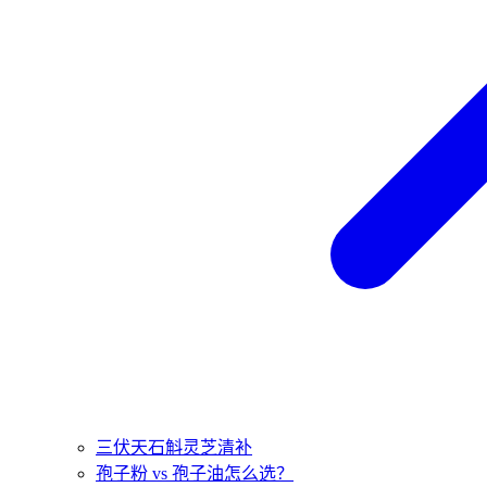
三伏天石斛灵芝清补
孢子粉 vs 孢子油怎么选？