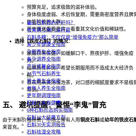
预算充足，追求极致的滋补体验。
身体极度虚弱、术后恢复期，需要高密度营养且脾
功能较差的人群。
霍山石斛真的护肝吗？
用于赠送重要贵宾，看重其文化价值和稀缺性。
老胃病与幽门螺杆菌
石斛多糖：不仅仅是“增强免疫力”那么简单
选择【铁皮石斛】的情况
：
青少年健康全指南
孕期养生全指南
家庭日常保健，如缓解口干、熬夜护肝、增强免疫
备孕调养全指南
力。
产后修复全指南
追求高性价比，希望长期服用而不造成太大经济负
24节气石斛养生
担。
男士养生全指南
喜欢用来煲汤或泡茶，对口感的细腻度要求不是极
老年人养生全指南
苛刻。
更年期调理指南
石斛与头发健康
五、 避坑提醒：警惕“李鬼”冒充
6种石斛形态购买指南
石斛10大经典方剂
由于米斛价格昂贵，市场上常有人用
铜皮石斛
或
幼年的铁皮石
石斛30天实测报告
来冒充。
石斛祛湿全攻略