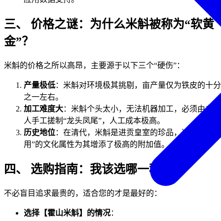
三、 价格之谜：为什么米斛被称为“软黄
金”？
米斛的价格之所以高昂，主要源于以下三个“硬伤”：
产量极低
：米斛对环境极其挑剔，亩产量仅为铁皮的十分
之一左右。
加工难度大
：米斛个头太小，无法机器加工，必须由老艺
人手工搓制“龙头凤尾”，人工成本极高。
历史地位
：在清代，米斛是进贡皇室的珍品，这种“皇室
用”的文化属性为其增添了极高的附加值。
四、 选购指南：我该选哪一种？
不必盲目追求最贵的，适合您的才是最好的：
选择【霍山米斛】的情况
：