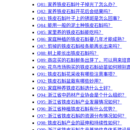
Q81: 家养铁皮石斛叶子掉光了怎么办？
Q82: 家养铁皮石斛开花后会结果吗？
Q83: 铁皮石斛叶子上的锈斑是怎么回事？
Q84: 能用一般的泥土种铁皮石斛吗？
Q85: 家里养的铁皮石斛能吃吗？
Q86: 家庭种植的铁皮石斛要几年才能成熟？
Q87: 剪掉的铁皮石斛枝条能再长出来吗？
Q88: 树上能长出铁皮石斛吗？
Q89: 商店买的石斛鲜条出芽了，可以用来培
Q90: 花鸟市场购买的铁皮石斛幼苗如何辨别
Q91: 铁皮石斛花采收有哪些注意事项？
Q92: 铁皮石斛盆栽有哪些妙用？
Q93: 家庭种养铁皮石斛选什么土好？
Q94: 浙江省中药材产业协会是个什么组织？
Q95: 浙江省铁皮石斛产业发展情况如何？
Q96: 浙江省种植铁皮石斛有什么优势？
Q97: 浙江省铁皮石斛的资源分布情况如何？
Q98: 铁皮石斛产业的延伸和持续性如何？
Q99: 浙江省铁皮石斛生产基地信息体系建设