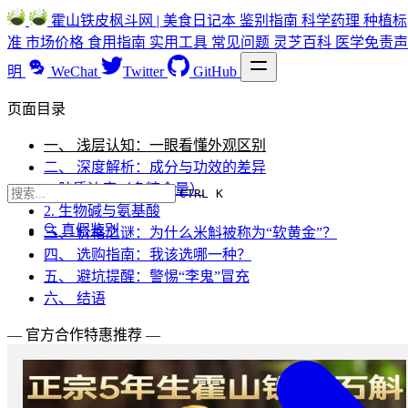
霍山铁皮枫斗网 | 美食日记本
鉴别指南
科学药理
种植标
准
市场价格
食用指南
实用工具
常见问题
灵芝百科
医学免责声
明
WeChat
Twitter
GitHub
页面目录
一、 浅层认知：一眼看懂外观区别
二、 深度解析：成分与功效的差异
1. 胶质浓度（多糖含量）
CTRL K
2. 生物碱与氨基酸
🔍 真假鉴别
三、 价格之谜：为什么米斛被称为“软黄金”？
四、 选购指南：我该选哪一种？
五、 避坑提醒：警惕“李鬼”冒充
六、 结语
— 官方合作特惠推荐 —