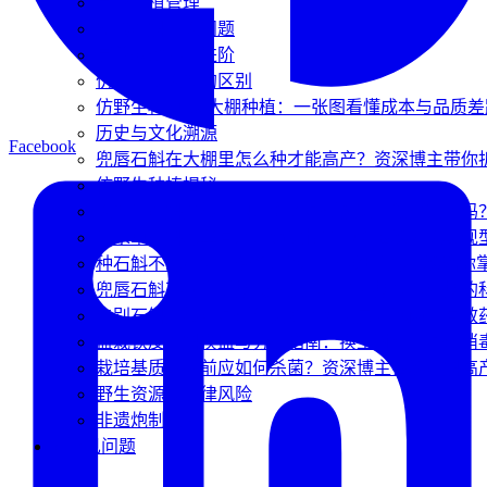
夏季种植管理
盆栽石斛10大问题
夏季家庭养护进阶
仿野生与大棚的区别
仿野生种植 vs 大棚种植：一张图看懂成本与品质差
历史与文化溯源
Facebook
兜唇石斛在大棚里怎么种才能高产？资深博主带你
仿野生种植揭秘
大棚种石斛烂根长虫？你的基质选对、发酵对了吗
种水草石斛想拿高产？资深博主带你揭秘四大表现
种石斛不想用化学药剂？这几招“物理净床”秘籍你
兜唇石斛不同生长期怎么浇水？营养期与休眠期的
告别石斛烂根！基质杀菌除了多菌灵，这两种高效
盆栽铁皮石斛换盆与分株指南：换土时机、基质消
栽培基质入床前应如何杀菌？资深博主揭秘石斛高产
野生资源与法律风险
非遗炮制技艺
❓ 常见问题