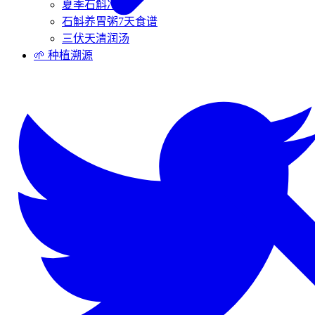
夏季石斛冷饮
石斛养胃粥7天食谱
三伏天清润汤
🌱 种植溯源