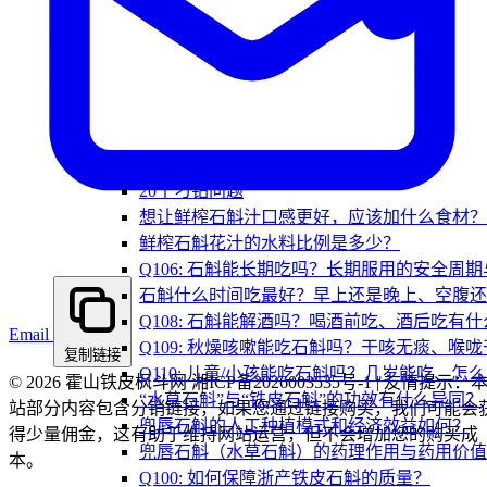
20个刁钻问题
想让鲜榨石斛汁口感更好，应该加什么食材？
鲜榨石斛花汁的水料比例是多少？
Q106: 石斛能长期吃吗？长期服用的安全周
石斛什么时间吃最好？早上还是晚上、空腹还
Q108: 石斛能解酒吗？喝酒前吃、酒后吃有
Email
Q109: 秋燥咳嗽能吃石斛吗？干咳无痰、喉
复制链接
Q110: 儿童/小孩能吃石斛吗？几岁能吃、怎
© 2026 霍山铁皮枫斗网 湘ICP备2026003535号-1 | 友情提示：
“水草石斛”与“铁皮石斛”的功效有什么异同？
站部分内容包含分销链接，如果您通过链接购买，我们可能会
兜唇石斛的人工种植模式和经济效益如何？
得少量佣金，这有助于维持网站运营，但不会增加您的购买成
兜唇石斛（水草石斛）的药理作用与药用价值
本。
Q100: 如何保障浙产铁皮石斛的质量？