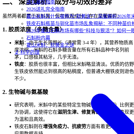
二、 深度解析：成分与功效的差异
送礼避坑指南
2026送礼完全指南
虽然两者都属于石斛属，但在微观成分上存在显著差异：
霍山米斛为什么被称为“软黄金”？深度解析2026
铁皮石斛瓶苗与驯化苗市场乱象揭秘：不同种苗价
1. 胶质浓度（多糖含量）
2026年霍山石斛市场有哪些“科技与狠活”？如何一
石斛粉内幕
米斛
：由于生长周期长（通常需 3-4 年），其营养物质高
霍山米斛：软黄金之谜
度浓缩。米斛的石斛多糖含量在所有石斛品种中名列前
🔬 科学药理
茅，口感极其粘牙，几乎无渣。
铁皮
：胶质也很丰富，但相比米斛略显清淡。优质的仿野
生铁皮依然能达到很高的粘稠度，但普通大棚铁皮则逊色
不少。
2. 生物碱与氨基酸
研究表明，米斛中的某些特定生物碱（如石斛碱）比例更
为协调，这使得它在
滋阴生津、修复胃黏膜
方面的表现更
为温和且高效。
铁皮石斛则在
增强免疫力、抗疲劳
方面有着更广泛的临床
应用数据支持。