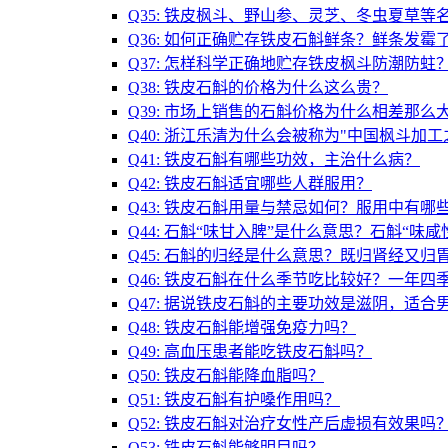
Q35: 铁皮枫斗、野山参、灵芝、冬虫夏草
Q36: 如何正确贮存铁皮石斛鲜条？鲜条发霉
Q37: 怎样科学正确地贮存铁皮枫斗防潮防蛀
Q38: 铁皮石斛的价格为什么这么贵？
Q39: 市场上销售的石斛价格为什么相差那么
Q40: 浙江乐清为什么会被称为"中国枫斗加工
Q41: 铁皮石斛有哪些功效，主治什么病？
Q42: 铁皮石斛适宜哪些人群服用？
Q43: 铁皮石斛用量与禁忌如何？服用中有哪
Q44: 石斛“味甘入脾”是什么意思？石斛“味
Q45: 石斛的归经是什么意思？既归肾经又归
Q46: 铁皮石斛在什么季节吃比较好？一年四
Q47: 据说铁皮石斛的主要功效是滋阴，适合
Q48: 铁皮石斛能增强免疫力吗？
Q49: 高血压患者能吃铁皮石斛吗？
Q50: 铁皮石斛能降血脂吗？
Q51: 铁皮石斛有护嗓作用吗？
Q52: 铁皮石斛对治疗女性产后虚损有效果吗
Q53: 铁皮石斛能够明目吗？