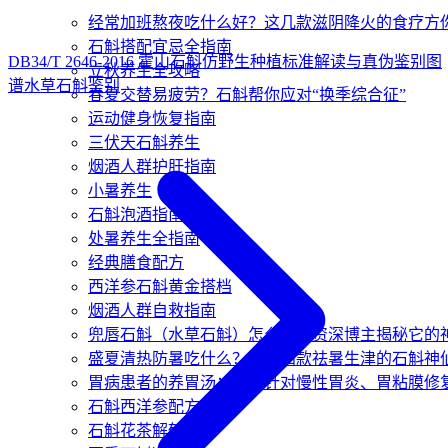
经常加班熬夜吃什么好？这几款滋阴降火的食疗方
石斛搭配宜忌全指南
DB34/T 2646-2016 霍山石斛仿野生种植标准解读与真伪鉴别图
立秋养生全攻略
谱
水草石斛鉴别
春夏交替易疲劳？石斛帮你应对“换季综合征”
运动健身恢复指南
三伏天石斛养生
烟酒人群护肝指南
小暑养生
石斛泡酒指南
处暑养生全指南
经典膳食配方
西洋参石斛黄金搭档
烟酒人群自救指南
兜唇石斛（水草石斛）怎么吃？资深博主揭秘它的
盛夏清热防暑吃什么？推荐四款祛暑生津的石斛神
胃病患者的养胃汤：三款针对慢性胃炎、胃粘膜修
石斛西洋参配方
石斛花茶解郁