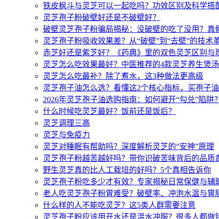
铁皮枫斗与灵芝可以一起吃吗？功效区别及科学搭
灵芝孢子粉破壁好还是不破壁好？
破壁灵芝孢子粉骗局揭秘：没破壁的吃了没用？真
灵芝孢子粉吸收效果差？从“破壁”到“去壁”的技术
赤芝好还是紫芝好？《药典》里的双色灵芝区别与
灵芝怎么吃效果最好？中医推荐的4款灵芝养生煲
灵芝怎么吃最补？除了煮水，这3种做法更高级
灵芝孢子油怎么选？看懂这2个核心指标，买孢子
2026年灵芝孢子油选购指南：如何避开“勾兑”陷阱
什么时候吃灵芝最好？饭前还是饭后？
灵芝调理三高
灵芝与免疫力
灵芝对睡眠有帮助吗？深度解析灵芝的“安神”原理
灵芝孢子粉越苦越好吗？带你识破苦味背后的品质
野生灵芝真的比人工栽培的好吗？5个真相告诉你
灵芝孢子粉吃多少才有效？专家揭秘日常保健与辅
老人吃灵芝孢子粉胃难受？破壁率、冲泡水温与胃
什么样的人不能吃灵芝？这5类人群需要注意
灵芝孢子粉应该用开水还是温水冲服？很多人都做