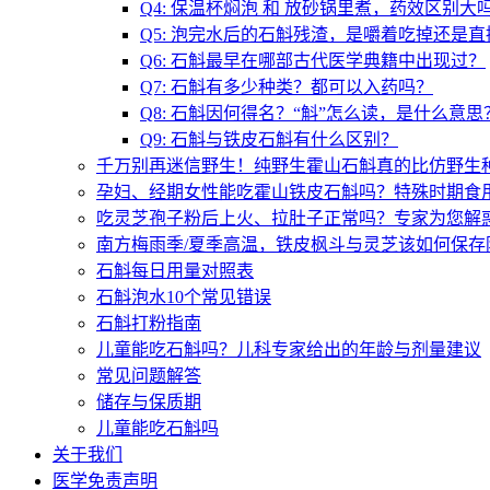
Q4: 保温杯焖泡 和 放砂锅里煮，药效区别大
Q5: 泡完水后的石斛残渣，是嚼着吃掉还是
Q6: 石斛最早在哪部古代医学典籍中出现过？
Q7: 石斛有多少种类？都可以入药吗？
Q8: 石斛因何得名？“斛”怎么读，是什么意思
Q9: 石斛与铁皮石斛有什么区别？
千万别再迷信野生！纯野生霍山石斛真的比仿野生
孕妇、经期女性能吃霍山铁皮石斛吗？特殊时期食
吃灵芝孢子粉后上火、拉肚子正常吗？专家为您解惑
南方梅雨季/夏季高温，铁皮枫斗与灵芝该如何保存
石斛每日用量对照表
石斛泡水10个常见错误
石斛打粉指南
儿童能吃石斛吗？儿科专家给出的年龄与剂量建议
常见问题解答
储存与保质期
儿童能吃石斛吗
关于我们
医学免责声明