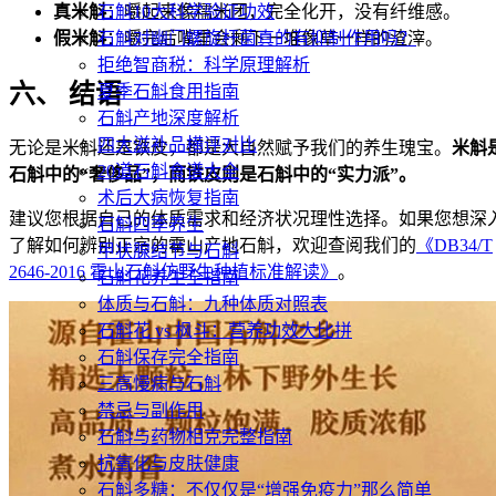
真米斛
：嚼起来像糯米团，完全化开，没有纤维感。
石斛10大科学验证功效
假米斛
：嚼完后嘴里会剩下一堆像草一样的渣滓。
石斛对幽门螺旋杆菌真的有抑制作用吗？
拒绝智商税：科学原理解析
六、 结语
夏季石斛食用指南
石斛产地深度解析
四大滋补品横评对比
无论是米斛还是铁皮，都是大自然赋予我们的养生瑰宝。
米斛
20道石斛食谱大全
石斛中的“奢侈品”，而铁皮则是石斛中的“实力派”。
术后大病恢复指南
建议您根据自己的体质需求和经济状况理性选择。如果您想深
石斛四季养生
了解如何辨别正宗的霍山产地石斛，欢迎查阅我们的
《DB34/T
甲状腺结节与石斛
2646-2016 霍山石斛仿野生种植标准解读》
。
石斛花养生全指南
体质与石斛：九种体质对照表
石斛花 vs 枫斗：营养功效大比拼
石斛保存完全指南
三高慢病与石斛
禁忌与副作用
石斛与药物相克完整指南
抗氧化与皮肤健康
石斛多糖：不仅仅是“增强免疫力”那么简单