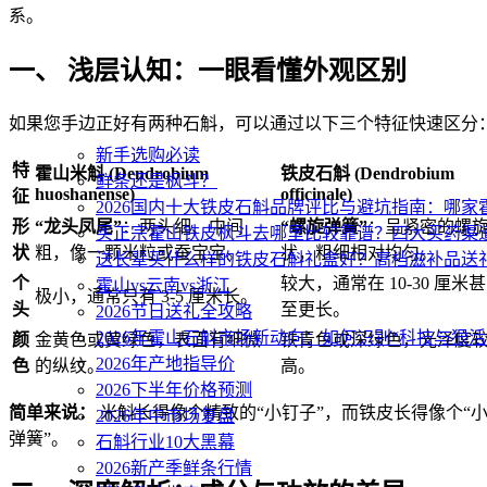
系。
一、 浅层认知：一眼看懂外观区别
如果您手边正好有两种石斛，可以通过以下三个特征快速区分
新手选购必读
特
霍山米斛 (Dendrobium
铁皮石斛 (Dendrobium
鲜条还是枫斗？
huoshanense)
officinale)
征
2026国内十大铁皮石斛品牌评比与避坑指南：哪
形
“龙头凤尾”
：两头细、中间
“螺旋弹簧”
：呈紧密的螺
买正宗霍山铁皮枫斗去哪里比较靠谱？四大买药渠
状
粗，像一颗米粒或蚕宝宝。
状，粗细相对均匀。
送长辈买什么样的铁皮石斛礼盒好？高档滋补品送
个
较大，通常在 10-30 厘米甚
霍山vs云南vs浙江
极小，通常只有 3-5 厘米长。
头
至更长。
2026节日送礼全攻略
2026年霍山石斛市场新动向：如何识别“科技与狠活
颜
金黄色或黄绿色，表面有细微
铁青色或深绿色，光泽度
2026年产地指导价
色
的纵纹。
高。
2026下半年价格预测
简单来说：
米斛长得像个精致的“小钉子”，而铁皮长得像个“
2026年中市场复盘
弹簧”。
石斛行业10大黑幕
2026新产季鲜条行情