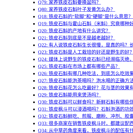
Q79: 家养铁皮石斛要换盆吗？
Q80: 家养铁皮石斛叶子发黄怎么办？
Q18: 铁皮石斛的“软脚”和“硬脚”是什么意
Q19: 铁皮石斛与霍山石斛（米斛）究竟哪种
Q20: 铁皮石斛的产地有什么讲究？
Q21: 铁皮石斛到底是不是越老越好？
Q22: 有人说铁皮石斛生长很慢，是真的吗
Q23: 铁皮石斛是人工栽培的好还是野生的好
Q24: 媒体上说野生的铁皮石斛已经濒临灭
Q25: 铁皮石斛在市场上都有哪些产品？
Q26: 铁皮石斛有哪几种吃法，到底怎么吃效
Q27: 铁皮石斛能泡茶喝吗？泡水喝的正确方
Q28: 铁皮石斛花怎么吃最好？花与茎的效果
Q29: 铁皮石斛能用来煲汤吗？
Q30: 铁皮石斛可以鲜食吗？新鲜石斛有哪些
Q31: 铁皮枫斗可以浸酒喝吗？石斛泡酒的功
Q32: 铁皮石斛鲜吃、煎服、磨粉、冲剂、
Q33: 很多商家在销售铁皮枫斗时，都建议
Q34: 从中草药角度来看，铁皮枫斗的配伍有