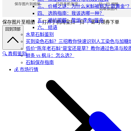
三、 价格之谜：为什么米斛被称为“软黄金”
四、 选购指南：我该选哪一种？
五、 避坑提醒：警惕“李鬼”冒充
保存图片至相册 ｜ 打开手机淘宝扫一扫 ｜ 即可领券下单
六、 结语
回到顶部
水草石斛鉴别
买到染色石斛？三招教你快速识别人工染色与加糖
低价“陈年老石斛”是宝还是草？教你通过色泽与胶
🔍 真假鉴别
鲜条 vs 枫斗：怎么选？
石斛保存指南
💰 市场行情