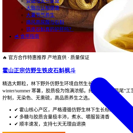
骨骼与关节健康
大脑与认知健康
大暑节气养生
痛风高尿酸与石斛
铁皮石斛真的护肝吗？
🥣 食用指南
🔥 官方合作特惠推荐
产地直供 · 质量保证
霍山正宗仿野生铁皮石斛枫斗
精选大颗粒，林下野外仿野生环境自然生长。历经
winter/summer 寒暑，胶质极为饱满浓郁。纯手工“龙头凤尾”工
拧制，无染色、无熏硫，高品质养生之选。
✔
霍山核心产区，严格遵循仿野生林下生长标准
✔
多糖与胶质含量极丰沛，煮水、嚼服皆清香
✔
顺丰速发，支持七天无理由退换