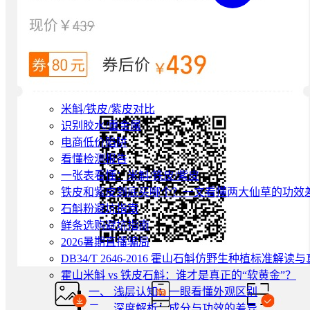
米斛/铁皮/紫皮对比
识别胶水/重金属
电商低价陷阱
看懂检测报告
一张表看懂：米斛/铁皮/紫皮
铁皮和紫皮到底买哪个？一文看懂两大仙草的功效
石斛粉避坑指南
鲜条选购避坑指南
2026暑期直播骗局
DB34/T 2646-2016 霍山石斛仿野生种植标准解
霍山米斛 vs 铁皮石斛：谁才是真正的“软黄金”？
一、 浅层认知：一眼看懂外观区别
二、 深度解析：成分与功效的差异