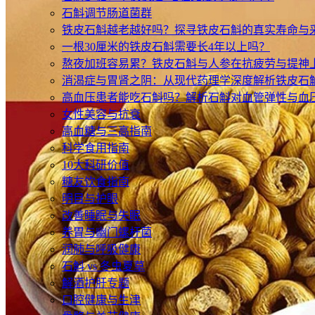
石斛调节肠道菌群
铁皮石斛越老越好吗？探寻铁皮石斛的真实寿命与
一根30厘米的铁皮石斛需要长4年以上吗？
熬夜加班容易累？铁皮石斛与人参在抗疲劳与提神
消渴症与胃肾之阴：从现代药理学深度解析铁皮石
高血压患者能吃石斛吗？解析石斛对血管弹性与血
女性美容与抗衰
高血糖与三高指南
科学食用指南
10大科研价值
糖友饮食指南
明目与护眼
改善睡眠与失眠
养胃与幽门螺杆菌
润肺与呼吸健康
石斛 vs 冬虫夏草
解酒护肝专题
口腔健康与生津