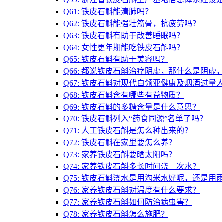
Q61: 铁皮石斛能清肺吗？
Q62: 铁皮石斛能强壮筋骨，抗疲劳吗？
Q63: 铁皮石斛有助于改善睡眠吗？
Q64: 女性更年期能吃铁皮石斛吗？
Q65: 铁皮石斛有助于美容吗？
Q66: 都说铁皮石斛治疗阴虚，那什么是阴
Q67: 铁皮石斛对现代白领亚健康及烟酒过量
Q68: 铁皮石斛含有哪些有益物质？
Q69: 铁皮石斛的多糖含量是什么意思？
Q70: 铁皮石斛列入“药食同源”名单了吗？
Q71: 人工铁皮石斛是怎么种出来的？
Q72: 铁皮石斛在家里要怎么养？
Q73: 家养铁皮石斛要晒太阳吗？
Q74: 家养铁皮石斛多长时间浇一次水？
Q75: 铁皮石斛浇水是用淘米水好呢，还是用
Q76: 家养铁皮石斛对温度有什么要求？
Q77: 家养铁皮石斛如何防治病虫害？
Q78: 家养铁皮石斛怎么施肥？