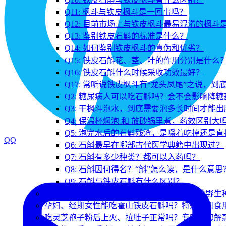
Q11: 枫斗与铁皮枫斗是一回事吗？
Q12: 目前市场上与铁皮枫斗最易混淆的枫斗
Q13: 鉴别铁皮石斛的标准是什么？
Q14: 如何鉴别铁皮枫斗的真伪和优劣？
Q15: 铁皮石斛花、茎、叶的作用分别是什么
Q16: 铁皮石斛什么时候采收功效最好？
Q17: 常听说铁皮枫斗有“龙头凤尾”之说，到
Q2: 糖尿病人可以吃石斛吗？会不会影响降糖
Q3: 干枫斗泡水，到底需要泡多长时间才能出
Q4: 保温杯焖泡 和 放砂锅里煮，药效区别大
Q5: 泡完水后的石斛残渣，是嚼着吃掉还是
QQ
Q6: 石斛最早在哪部古代医学典籍中出现过？
Q7: 石斛有多少种类？都可以入药吗？
Q8: 石斛因何得名？“斛”怎么读，是什么意思
Q9: 石斛与铁皮石斛有什么区别？
千万别再迷信野生！纯野生霍山石斛真的比仿野生
孕妇、经期女性能吃霍山铁皮石斛吗？特殊时期食
吃灵芝孢子粉后上火、拉肚子正常吗？专家为您解惑