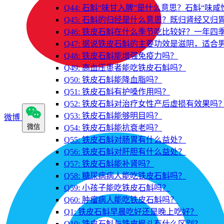
Q44: 石斛“味甘入脾”是什么意思？石斛“味
Q45: 石斛的归经是什么意思？既归肾经又归
Q46: 铁皮石斛在什么季节吃比较好？一年四
Q47: 据说铁皮石斛的主要功效是滋阴，适合
Q48: 铁皮石斛能增强免疫力吗？
Q49: 高血压患者能吃铁皮石斛吗？
Q50: 铁皮石斛能降血脂吗？
Q51: 铁皮石斛有护嗓作用吗？
Q52: 铁皮石斛对治疗女性产后虚损有效果吗
Q53: 铁皮石斛能够明目吗？
微博
微信
Q54: 铁皮石斛能抗衰老吗？
Q55: 铁皮石斛对肠胃有什么益处？
Q56: 铁皮石斛对肝胆有什么益处？
Q57: 铁皮石斛能补肾吗？
Q58: 糖尿病病人能吃铁皮石斛吗？
Q59: 小孩子能吃铁皮石斛吗？
Q60: 肿瘤病人能吃铁皮石斛吗？
Q1: 铁皮石斛早晨吃好还是晚上吃好？
Q10: 铁皮石斛与铁皮枫斗有什么区别？