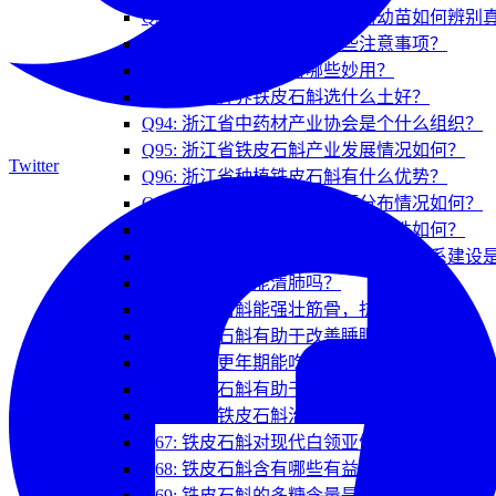
Q90: 花鸟市场购买的铁皮石斛幼苗如何辨别
Q91: 铁皮石斛花采收有哪些注意事项？
Q92: 铁皮石斛盆栽有哪些妙用？
Q93: 家庭种养铁皮石斛选什么土好？
Q94: 浙江省中药材产业协会是个什么组织？
Q95: 浙江省铁皮石斛产业发展情况如何？
Twitter
Q96: 浙江省种植铁皮石斛有什么优势？
Q97: 浙江省铁皮石斛的资源分布情况如何？
Q98: 铁皮石斛产业的延伸和持续性如何？
Q99: 浙江省铁皮石斛生产基地信息体系建设
Q61: 铁皮石斛能清肺吗？
Q62: 铁皮石斛能强壮筋骨，抗疲劳吗？
Q63: 铁皮石斛有助于改善睡眠吗？
Q64: 女性更年期能吃铁皮石斛吗？
Q65: 铁皮石斛有助于美容吗？
Q66: 都说铁皮石斛治疗阴虚，那什么是阴
Q67: 铁皮石斛对现代白领亚健康及烟酒过量
Q68: 铁皮石斛含有哪些有益物质？
Q69: 铁皮石斛的多糖含量是什么意思？