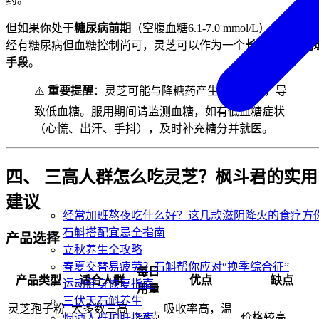
但如果你处于
糖尿病前期
（空腹血糖6.1-7.0 mmol/L），或者已
经有糖尿病但血糖控制尚可，灵芝可以作为一个
长期的辅助调
手段
。
⚠️
重要提醒
：灵芝可能与降糖药产生协同作用，导
致低血糖。服用期间请监测血糖，如有低血糖症状
（心慌、出汗、手抖），及时补充糖分并就医。
四、 三高人群怎么吃灵芝？枫斗君的实用
建议
经常加班熬夜吃什么好？这几款滋阴降火的食疗方
石斛搭配宜忌全指南
产品选择
立秋养生全攻略
春夏交替易疲劳？石斛帮你应对“换季综合征”
每日
产品类型
适合人群
优点
缺点
运动健身恢复指南
用量
三伏天石斛养生
灵芝孢子粉
大多数三高
吸收率高，温
3-6克
价格较高
烟酒人群护肝指南