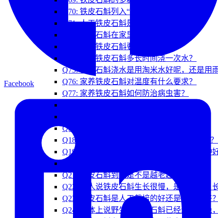
Q70: 铁皮石斛列入“药食同源”名单了吗？
Q71: 人工铁皮石斛是怎么种出来的？
Q72: 铁皮石斛在家里要怎么养？
Q73: 家养铁皮石斛要晒太阳吗？
Q74: 家养铁皮石斛多长时间浇一次水？
Q75: 铁皮石斛浇水是用淘米水好呢，还是用
Q76: 家养铁皮石斛对温度有什么要求？
Facebook
Q77: 家养铁皮石斛如何防治病虫害？
Q78: 家养铁皮石斛怎么施肥？
Q79: 家养铁皮石斛要换盆吗？
Q80: 家养铁皮石斛叶子发黄怎么办？
Q18: 铁皮石斛的“软脚”和“硬脚”是什么意
Q19: 铁皮石斛与霍山石斛（米斛）究竟哪种
Q20: 铁皮石斛的产地有什么讲究？
Q21: 铁皮石斛到底是不是越老越好？
Q22: 有人说铁皮石斛生长很慢，是真的吗
Q23: 铁皮石斛是人工栽培的好还是野生的好
Q24: 媒体上说野生的铁皮石斛已经濒临灭