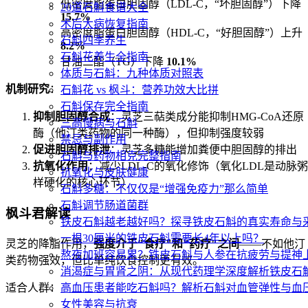
低密度脂蛋白胆固醇（LDL-C，“坏胆固醇”）下降
20道石斛食谱大全
15.7%
术后大病恢复指南
高密度脂蛋白胆固醇（HDL-C，“好胆固醇”）上升
石斛四季养生
8.2%
石斛花养生全指南
甘油三酯（TG）下降
10.1%
体质与石斛：九种体质对照表
机制研究
：
石斛花 vs 枫斗：营养功效大比拼
石斛保存完全指南
抑制胆固醇合成
：灵芝三萜类成分能抑制HMG-CoA还原
三高慢病与石斛
酶（他汀类药物的同一种酶），但抑制强度较弱
禁忌与副作用
促进胆固醇排泄
：灵芝多糖能增加粪便中胆固醇的排出
石斛与药物相克完整指南
抗氧化作用
：减少LDL-C的氧化修饰（氧化LDL是动脉粥
抗氧化与皮肤健康
样硬化的核心环节）
石斛多糖：不仅仅是“增强免疫力”那么简单
石斛调节肠道菌群
枫斗君解读
铁皮石斛越老越好吗？探寻铁皮石斛的真实寿命与
一根30厘米的铁皮石斛需要长4年以上吗？
灵芝的降脂作用，
强度介于"食疗"和"药疗"之间
——不如他汀
熬夜加班容易累？铁皮石斛与人参在抗疲劳与提神
类药物强效，但比单纯饮食控制更有效。
消渴症与胃肾之阴：从现代药理学深度解析铁皮石
适合人群：
高血压患者能吃石斛吗？解析石斛对血管弹性与血
女性美容与抗衰