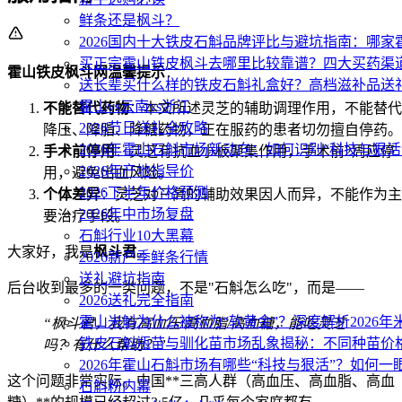
鲜条还是枫斗？
2026国内十大铁皮石斛品牌评比与避坑指南：哪
买正宗霍山铁皮枫斗去哪里比较靠谱？四大买药渠
霍山铁皮枫斗网温馨提示
：
送长辈买什么样的铁皮石斛礼盒好？高档滋补品送
霍山vs云南vs浙江
不能替代药物
：本文所述灵芝的辅助调理作用，不能替代
2026节日送礼全攻略
降压、降脂、降糖药物，正在服药的患者切勿擅自停药。
2026年霍山石斛市场新动向：如何识别“科技与狠活
手术前停用
：灵芝有抗血小板聚集作用，手术前2周应停
2026年产地指导价
用，避免出血风险。
2026下半年价格预测
个体差异
：灵芝对三高的辅助效果因人而异，不能作为主
2026年中市场复盘
要治疗手段。
石斛行业10大黑幕
大家好，我是
枫斗君
。
2026新产季鲜条行情
送礼避坑指南
后台收到最多的一类问题，不是"石斛怎么吃"，而是——
2026送礼完全指南
霍山米斛为什么被称为“软黄金”？深度解析2026
“枫斗君，我有高血压/高血脂/高血糖，能吃灵芝
铁皮石斛瓶苗与驯化苗市场乱象揭秘：不同种苗价
吗？有什么帮助？”
2026年霍山石斛市场有哪些“科技与狠活”？如何一
这个问题非常实际。中国**三高人群（高血压、高血脂、高血
石斛粉内幕