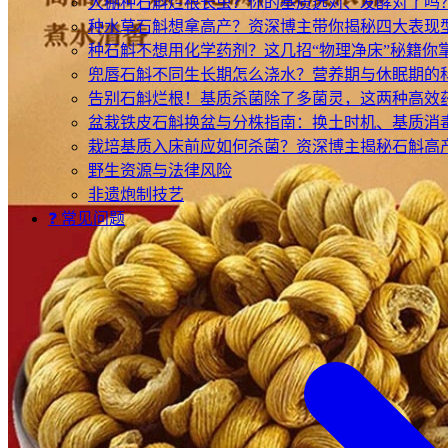
大棚种石斛烂根长虫？你的基质选对、发酵对了吗
种水草石斛想拿高产？资深博主带你揭秘四大表现
种石斛不想用化学药剂？这几招“物理净床”秘籍你
兜唇石斛不同生长期怎么浇水？营养期与休眠期的
告别石斛烂根！基质杀菌除了多菌灵，这两种高效
盆栽铁皮石斛换盆与分株指南：换土时机、基质消
栽培基质入床前应如何杀菌？资深博主揭秘石斛高产
野生资源与法律风险
非遗炮制技艺
❓ 常见问题