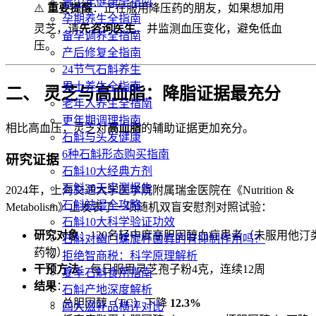
青少年健康全指南
⚠️
重要提醒
：正在服用降压药的朋友，如果想加用
孕期养生全指南
灵芝，请
先咨询医生
，并监测血压变化，避免低血
备孕调养全指南
压。
产后修复全指南
24节气石斛养生
男士养生全指南
二、 灵芝与高血脂：降脂证据最充分
老年人养生全指南
更年期调理指南
相比高血压，灵芝对
高血脂
的辅助证据更加充分。
石斛与头发健康
6种石斛形态购买指南
研究证据
石斛10大经典方剂
石斛30天实测报告
2024年，上海交通大学医学院附属瑞金医院在《Nutrition &
石斛祛湿全攻略
Metabolism》上发表了一项随机双盲安慰剂对照试验：
石斛10大科学验证功效
研究对象
：120名轻中度高胆固醇血症患者（未服用他汀
石斛对幽门螺旋杆菌真的有抑制作用吗？
药物）
拒绝智商税：科学原理解析
干预方法
：每日服用灵芝孢子粉4克，连续12周
夏季石斛食用指南
结果
：
石斛产地深度解析
总胆固醇（TC）下降
12.3%
四大滋补品横评对比