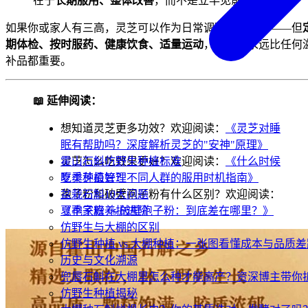
在于
长期服用、整体改善
，而不是立竿见影
如果你或家人有三高，灵芝可以作为日常调理的一部分——但
期体检、按时服药、健康饮食、适量运动
，这四条永远比任何
补品都重要。
📖 延伸阅读：
想知道灵芝更多功效？欢迎阅读：
《灵芝对睡
眠有帮助吗？深度解析灵芝的"安神"原理》
灵芝怎么吃效果更好？欢迎阅读：
《什么时候
霍山石斛仿野生种植标准
吃灵芝最好？不同人群的服用时机指南》
夏季种植管理
孢子粉和破壁孢子粉有什么区别？欢迎阅读：
盆栽石斛10大问题
《孢子粉 vs 破壁孢子粉：到底差在哪里？》
夏季家庭养护进阶
仿野生与大棚的区别
仿野生种植 vs 大棚种植：一张图看懂成本与品质差
历史与文化溯源
兜唇石斛在大棚里怎么种才能高产？资深博主带你
仿野生种植揭秘