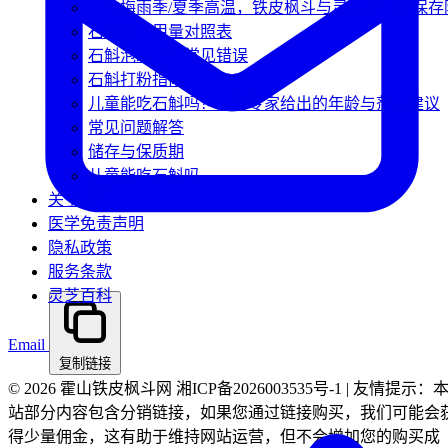
南方梅雨季/夏季高温，铁皮枫斗与灵芝该如何保存
石斛每日用量对照表
石斛泡水10个常见错误
石斛打粉指南
儿童能吃石斛吗？儿科专家给出的年龄与剂量建议
常见问题解答
储存与保质期
儿童能吃石斛吗
关于我们
医学免责声明
隐私政策
服务条款
灵芝百科
Email
复制链接
© 2026 霍山铁皮枫斗网 湘ICP备2026003535号-1 | 友情提示：
站部分内容包含分销链接，如果您通过链接购买，我们可能会
得少量佣金，这有助于维持网站运营，但不会增加您的购买成