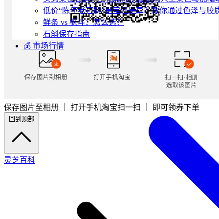
低价“陈年老石斛”是宝还是草？教你通过色泽与胶
鲜条 vs 枫斗：怎么选？
石斛保存指南
💰 市场行情
保存图片至相册 ｜ 打开手机淘宝扫一扫 ｜ 即可领券下单
回到顶部
灵芝百科