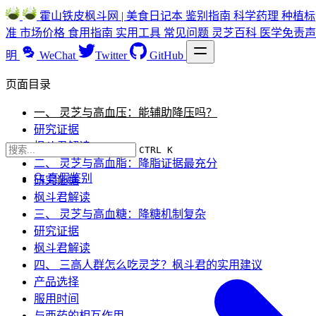
霍山铁皮枫斗网 | 美食日记本
鉴别指南
科学药理
种植标
准
市场价格
食用指南
实用工具
常见问题
灵芝百科
医学免责声
明
WeChat
Twitter
GitHub
页面目录
一、 灵芝与高血压：能辅助降压吗？
研究证据
枫斗君解读
CTRL K
二、 灵芝与高血脂：降脂证据最充分
🔍 真假鉴别
研究证据
枫斗君解读
三、 灵芝与高血糖：降糖机制复杂
研究证据
枫斗君解读
四、 三高人群怎么吃灵芝？枫斗君的实用建议
产品选择
服用时间
与西药的相互作用