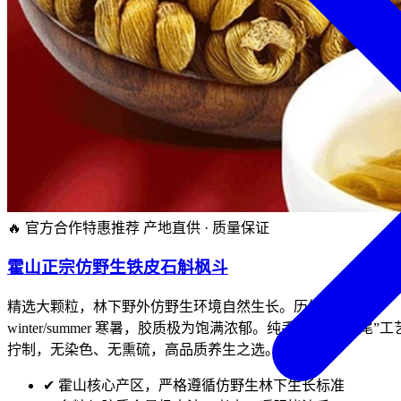
🔥 官方合作特惠推荐
产地直供 · 质量保证
霍山正宗仿野生铁皮石斛枫斗
精选大颗粒，林下野外仿野生环境自然生长。历经
winter/summer 寒暑，胶质极为饱满浓郁。纯手工“龙头凤尾”工
拧制，无染色、无熏硫，高品质养生之选。
✔
霍山核心产区，严格遵循仿野生林下生长标准