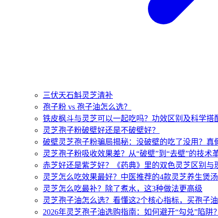
三伏天石斛灵芝清补
孢子粉 vs 孢子油怎么选？
铁皮枫斗与灵芝可以一起吃吗？功效区别及科学搭
灵芝孢子粉破壁好还是不破壁好？
破壁灵芝孢子粉骗局揭秘：没破壁的吃了没用？真
灵芝孢子粉吸收效果差？从“破壁”到“去壁”的技术
赤芝好还是紫芝好？《药典》里的双色灵芝区别与
灵芝怎么吃效果最好？中医推荐的4款灵芝养生煲
灵芝怎么吃最补？除了煮水，这3种做法更高级
灵芝孢子油怎么选？看懂这2个核心指标，买孢子
2026年灵芝孢子油选购指南：如何避开“勾兑”陷阱