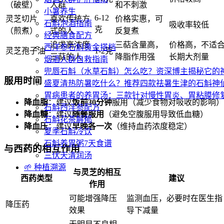
（破壁）
人群
和不刺激
小暑养生
6-12
灵芝切片
喜欢传统方
价格实惠，可
石斛泡酒指南
吸收率较低
克
（煎煮）
式的人
反复煮
经典膳食配方
追求高浓度
三萜含量高，
价格高，不适
西洋参石斛黄金搭档
灵芝孢子油
1-2克
三萜的人
降脂作用强
长期大剂量
烟酒人群自救指南
兜唇石斛（水草石斛）怎么吃？资深博主揭秘它的
服用时间
盛夏清热防暑吃什么？推荐四款祛暑生津的石斛神
胃病患者的养胃汤：三款针对慢性胃炎、胃粘膜修
降血脂
：建议
饭前30分钟
服用（减少食物对吸收的影响）
石斛西洋参配方
降血糖
：建议
随餐服用
（避免空腹服用导致低血糖）
石斛花茶解郁
降血压
：建议
早晚各一次
（维持血药浓度稳定）
夏季石斛冷饮
石斛养胃粥7天食谱
与西药的相互作用
三伏天清润汤
🌱 种植溯源
与灵芝的相互
西药类型
建议
作用
可能增强降压
监测血压，必要时在医生指
降压药
效果
导下减量