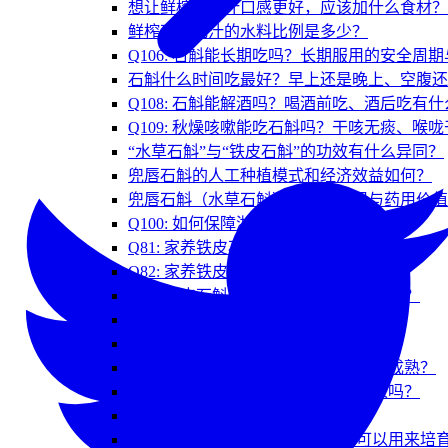
想让鲜榨石斛汁口感更好，应该加什么食材？
鲜榨石斛花汁的水料比例是多少？
Q106: 石斛能长期吃吗？长期服用的安全周
石斛什么时间吃最好？早上还是晚上、空腹还
Q108: 石斛能解酒吗？喝酒前吃、酒后吃有
Q109: 秋燥咳嗽能吃石斛吗？干咳无痰、喉
“水草石斛”与“铁皮石斛”的功效有什么异同？
兜唇石斛的人工种植模式和经济效益如何？
兜唇石斛（水草石斛）的药理作用与药用价值
Q100: 如何保障浙产铁皮石斛的质量？
Q81: 家养铁皮石斛叶子掉光了怎么办？
Q82: 家养铁皮石斛开花后会结果吗？
Q83: 铁皮石斛叶子上的锈斑是怎么回事？
Q84: 能用一般的泥土种铁皮石斛吗？
Q85: 家里养的铁皮石斛能吃吗？
Q86: 家庭种植的铁皮石斛要几年才能成熟？
Q87: 剪掉的铁皮石斛枝条能再长出来吗？
Q88: 树上能长出铁皮石斛吗？
Q89: 商店买的石斛鲜条出芽了，可以用来培