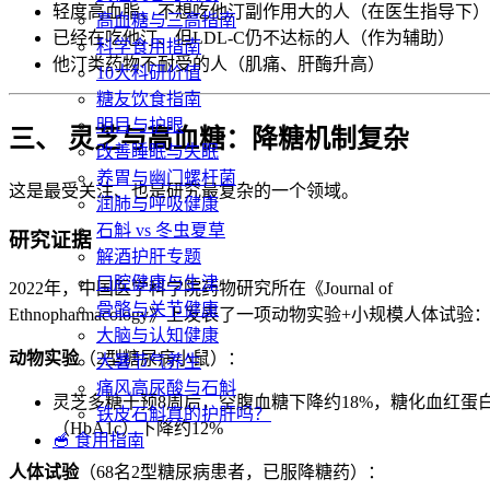
轻度高血脂、不想吃他汀副作用大的人（在医生指导下）
高血糖与三高指南
已经在吃他汀、但LDL-C仍不达标的人（作为辅助）
科学食用指南
他汀类药物不耐受的人（肌痛、肝酶升高）
10大科研价值
糖友饮食指南
明目与护眼
三、 灵芝与高血糖：降糖机制复杂
改善睡眠与失眠
养胃与幽门螺杆菌
这是最受关注、也是研究最复杂的一个领域。
润肺与呼吸健康
石斛 vs 冬虫夏草
研究证据
解酒护肝专题
口腔健康与生津
2022年，中国医学科学院药物研究所在《Journal of
骨骼与关节健康
Ethnopharmacology》上发表了一项动物实验+小规模人体试验
大脑与认知健康
动物实验
（2型糖尿病小鼠）：
大暑节气养生
痛风高尿酸与石斛
灵芝多糖干预8周后，空腹血糖下降约18%，糖化血红蛋
铁皮石斛真的护肝吗？
（HbA1c）下降约12%
🥣 食用指南
人体试验
（68名2型糖尿病患者，已服降糖药）：