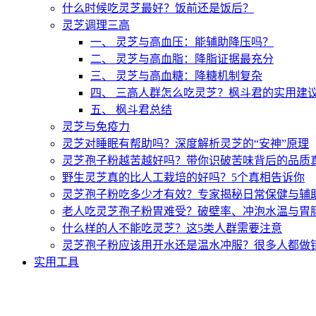
什么时候吃灵芝最好？饭前还是饭后？
灵芝调理三高
一、 灵芝与高血压：能辅助降压吗？
二、 灵芝与高血脂：降脂证据最充分
三、 灵芝与高血糖：降糖机制复杂
四、 三高人群怎么吃灵芝？枫斗君的实用建
五、 枫斗君总结
灵芝与免疫力
灵芝对睡眠有帮助吗？深度解析灵芝的“安神”原理
灵芝孢子粉越苦越好吗？带你识破苦味背后的品质
野生灵芝真的比人工栽培的好吗？5个真相告诉你
灵芝孢子粉吃多少才有效？专家揭秘日常保健与辅
老人吃灵芝孢子粉胃难受？破壁率、冲泡水温与胃
什么样的人不能吃灵芝？这5类人群需要注意
灵芝孢子粉应该用开水还是温水冲服？很多人都做
实用工具