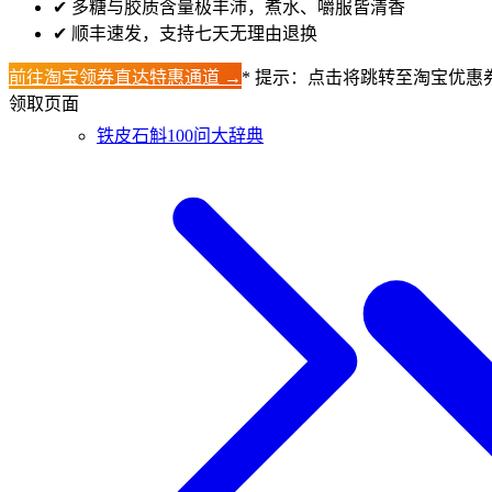
✔
多糖与胶质含量极丰沛，煮水、嚼服皆清香
✔
顺丰速发，支持七天无理由退换
前往淘宝领券直达特惠通道 →
* 提示：点击将跳转至淘宝优惠
领取页面
铁皮石斛100问大辞典