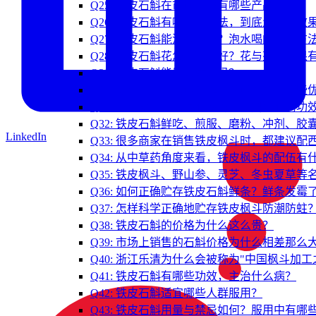
Q25: 铁皮石斛在市场上都有哪些产品？
Q26: 铁皮石斛有哪几种吃法，到底怎么吃效
Q27: 铁皮石斛能泡茶喝吗？泡水喝的正确方
Q28: 铁皮石斛花怎么吃最好？花与茎的效果
Q29: 铁皮石斛能用来煲汤吗？
Q30: 铁皮石斛可以鲜食吗？新鲜石斛有哪些
Q31: 铁皮枫斗可以浸酒喝吗？石斛泡酒的功
Q32: 铁皮石斛鲜吃、煎服、磨粉、冲剂、
LinkedIn
Q33: 很多商家在销售铁皮枫斗时，都建议
Q34: 从中草药角度来看，铁皮枫斗的配伍有
Q35: 铁皮枫斗、野山参、灵芝、冬虫夏草
Q36: 如何正确贮存铁皮石斛鲜条？鲜条发霉
Q37: 怎样科学正确地贮存铁皮枫斗防潮防蛀
Q38: 铁皮石斛的价格为什么这么贵？
Q39: 市场上销售的石斛价格为什么相差那么
Q40: 浙江乐清为什么会被称为"中国枫斗加工
Q41: 铁皮石斛有哪些功效，主治什么病？
Q42: 铁皮石斛适宜哪些人群服用？
Q43: 铁皮石斛用量与禁忌如何？服用中有哪