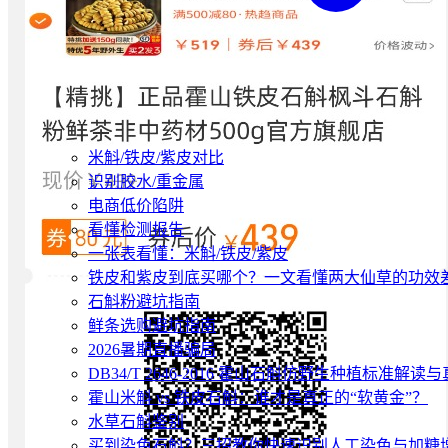
米斛/铁皮/紫皮对比
识别胶水/重金属
电商低价陷阱
看懂检测报告
一张表看懂：米斛/铁皮/紫皮
铁皮和紫皮到底买哪个？一文看懂两大仙草的功效
石斛粉避坑指南
鲜条选购避坑指南
2026暑期直播骗局
DB34/T 2646-2016 霍山石斛仿野生种植标准解
霍山米斛 vs 铁皮石斛：谁才是真正的“软黄金”？
水草石斛鉴别
买到染色石斛？三招教你快速识别人工染色与加糖