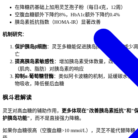
在降糖药基础上加用灵芝孢子粉（每日4克，12周）
空腹血糖额外下降约8%，HbA1c额外下降约0.4%
胰岛素抵抗指数（HOMA-IR）显著改善
机制研究
：
保护胰岛β细胞
：灵芝多糖能促进胰岛β细胞再生，减少凋
亡
提高胰岛素敏感性
：增加胰岛素受体数量，改善外周组织
（肌肉、脂肪）对胰岛素的响应
抑制α-葡萄糖苷酶
：类似阿卡波糖的机制，延缓碳水化合
物吸收，降低餐后血糖
枫斗君解读
灵芝对高血糖的辅助作用，
更多体现在"改善胰岛素抵抗"和"
护胰岛功能"
，而不是直接强力降糖。
如果你血糖很高（空腹血糖>10 mmol/L），灵芝不能代替降糖
药。