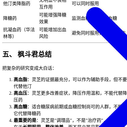
无明显不良相
他汀类降脂药
可以同时服用
互作用
可能增强降糖
降糖药
监测血糖，防范低血糖
效果
抗凝血药（华法
可能增加出血
避免同时服用，或咨询医生
林等）
风险
五、 枫斗君总结
把复杂的研究变成大白话：
高血脂
：灵芝的证据最充分，可以作为辅助手段，但不要
代替他汀
高血压
：灵芝更多改善症状，降压作用温和，不能代替降
压药
高血糖
：适合糖尿病前期或血糖控制尚可的人群，不能用
它代替降糖药
最重要的是
：灵芝是"调理品"，不是"治疗药"，它的优势