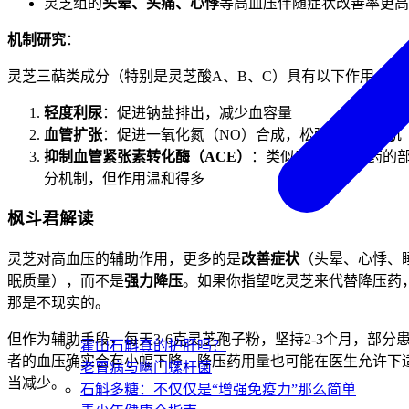
灵芝组的
头晕、头痛、心悸
等高血压伴随症状改善率更高
机制研究
：
灵芝三萜类成分（特别是灵芝酸A、B、C）具有以下作用：
轻度利尿
：促进钠盐排出，减少血容量
血管扩张
：促进一氧化氮（NO）合成，松弛血管平滑肌
抑制血管紧张素转化酶（ACE）
：类似普利类降压药的
分机制，但作用温和得多
枫斗君解读
灵芝对高血压的辅助作用，更多的是
改善症状
（头晕、心悸、
眠质量），而不是
强力降压
。如果你指望吃灵芝来代替降压药
那是不现实的。
但作为辅助手段，每天3-6克灵芝孢子粉，坚持2-3个月，部分
霍山石斛真的护肝吗？
者的血压确实会有小幅下降，降压药用量也可能在医生允许下
老胃病与幽门螺杆菌
当减少。
石斛多糖：不仅仅是“增强免疫力”那么简单