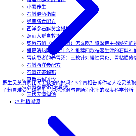
小暑养生
石斛泡酒指南
经典膳食配方
西洋参石斛黄金搭档
烟酒人群自救指南
兜唇石斛（水草石斛）怎么吃？资深博主揭秘它的
盛夏清热防暑吃什么？推荐四款祛暑生津的石斛神
胃病患者的养胃汤：三款针对慢性胃炎、胃粘膜修
石斛西洋参配方
石斛花茶解郁
夏季石斛冷饮
野生灵芝真的比人工栽培的好吗？5个真相告诉你
老人吃灵芝孢
石斛养胃粥7天食谱
子粉胃难受？破壁率、冲泡水温与胃肠消化率的深度科学分析
三伏天清润汤
🌱 种植溯源