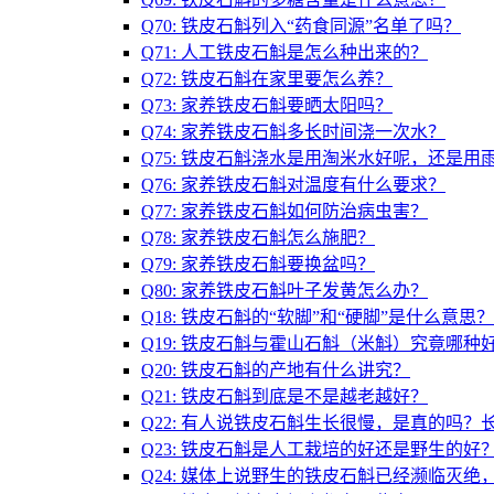
Q70: 铁皮石斛列入“药食同源”名单了吗？
Q71: 人工铁皮石斛是怎么种出来的？
Q72: 铁皮石斛在家里要怎么养？
Q73: 家养铁皮石斛要晒太阳吗？
Q74: 家养铁皮石斛多长时间浇一次水？
Q75: 铁皮石斛浇水是用淘米水好呢，还是用
Q76: 家养铁皮石斛对温度有什么要求？
Q77: 家养铁皮石斛如何防治病虫害？
Q78: 家养铁皮石斛怎么施肥？
Q79: 家养铁皮石斛要换盆吗？
Q80: 家养铁皮石斛叶子发黄怎么办？
Q18: 铁皮石斛的“软脚”和“硬脚”是什么意
Q19: 铁皮石斛与霍山石斛（米斛）究竟哪种
Q20: 铁皮石斛的产地有什么讲究？
Q21: 铁皮石斛到底是不是越老越好？
Q22: 有人说铁皮石斛生长很慢，是真的吗
Q23: 铁皮石斛是人工栽培的好还是野生的好
Q24: 媒体上说野生的铁皮石斛已经濒临灭