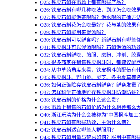
Q25: 铁皮石斛在市场上都有哪些产品？
Q26: 铁皮石斛有哪几种吃法，到底怎么吃效
Q27: 铁皮石斛能泡茶喝吗？泡水喝的正确方
Q28: 铁皮石斛花怎么吃最好？花与茎的效果
Q29: 铁皮石斛能用来煲汤吗？
Q30: 铁皮石斛可以鲜食吗？新鲜石斛有哪些
Q31: 铁皮枫斗可以浸酒喝吗？石斛泡酒的功
Q32: 铁皮石斛鲜吃、煎服、磨粉、冲剂、
Q33: 很多商家在销售铁皮枫斗时，都建议
Q34: 从中草药角度来看，铁皮枫斗的配伍有
Q35: 铁皮枫斗、野山参、灵芝、冬虫夏草
Q36: 如何正确贮存铁皮石斛鲜条？鲜条发霉
Q37: 怎样科学正确地贮存铁皮枫斗防潮防蛀
Q38: 铁皮石斛的价格为什么这么贵？
Q39: 市场上销售的石斛价格为什么相差那么
Q40: 浙江乐清为什么会被称为"中国枫斗加工
Q41: 铁皮石斛有哪些功效，主治什么病？
Q42: 铁皮石斛适宜哪些人群服用？
Q43: 铁皮石斛用量与禁忌如何？服用中有哪