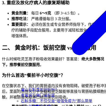
3. 重症及放化疗病人的康复期辅助
黄金剂量：
每日
6～9克
（即 3~4.5 包）。
推荐吃法：
严格遵循每日 3 次分服。
重要提示：
必须在医生或专业营养师指导下，作为临床
疗的辅助手段配合服用，主要用于减轻松放化疗副作用、
增强体质。
二、 黄金时机：饭前空腹 vs 饭后服用
什么时候吃灵芝孢子粉吸收效果最好？答案是：
绝大多数情况
下，推荐餐前空腹服用
。
为什么首选“餐前半小时空腹”？
在空腹状态下，我们的胃肠道内没有食物阻碍。破壁孢子粉冲
霍山石斛真的护肝吗？
后，里面的活性大分子多糖和灵芝酸能够直接与胃肠粘膜细胞
老胃病与幽门螺杆菌
触，并被肠道免疫淋巴结迅速识别吸收。
石斛多糖：不仅仅是“增强免疫力”那么简单