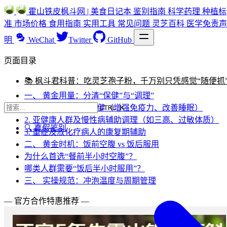
霍山铁皮枫斗网 | 美食日记本
鉴别指南
科学药理
种植标
准
市场价格
食用指南
实用工具
常见问题
灵芝百科
医学免责声
明
WeChat
Twitter
GitHub
页面目录
📚 枫斗君科普：吃灵芝孢子粉，千万别只凭感觉“随便抓
一、 黄金用量：分清“保健”与“调理”
1. 普通人群的日常保健（增强免疫力、改善睡眠）
CTRL K
2. 亚健康人群及慢性病辅助调理（如三高、过敏体质）
🔍 真假鉴别
3. 重症及放化疗病人的康复期辅助
二、 黄金时机：饭前空腹 vs 饭后服用
为什么首选“餐前半小时空腹”？
哪类人群需要“饭后半小时服用”？
三、 实操规范：冲泡温度与周期管理
— 官方合作特惠推荐 —