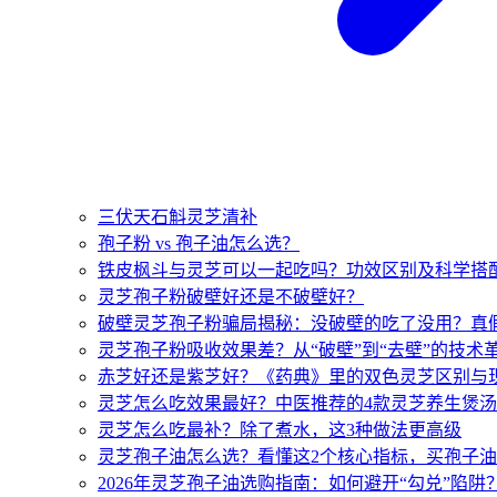
三伏天石斛灵芝清补
孢子粉 vs 孢子油怎么选？
铁皮枫斗与灵芝可以一起吃吗？功效区别及科学搭
灵芝孢子粉破壁好还是不破壁好？
破壁灵芝孢子粉骗局揭秘：没破壁的吃了没用？真
灵芝孢子粉吸收效果差？从“破壁”到“去壁”的技术
赤芝好还是紫芝好？《药典》里的双色灵芝区别与
灵芝怎么吃效果最好？中医推荐的4款灵芝养生煲
灵芝怎么吃最补？除了煮水，这3种做法更高级
灵芝孢子油怎么选？看懂这2个核心指标，买孢子
2026年灵芝孢子油选购指南：如何避开“勾兑”陷阱