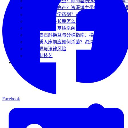
大棚种石斛烂根长虫？你的基质选对、发酵对了吗
种水草石斛想拿高产？资深博主带你揭秘四大表现
种石斛不想用化学药剂？这几招“物理净床”秘籍你
兜唇石斛不同生长期怎么浇水？营养期与休眠期的
告别石斛烂根！基质杀菌除了多菌灵，这两种高效
盆栽铁皮石斛换盆与分株指南：换土时机、基质消
栽培基质入床前应如何杀菌？资深博主揭秘石斛高产
野生资源与法律风险
非遗炮制技艺
❓ 常见问题
Facebook