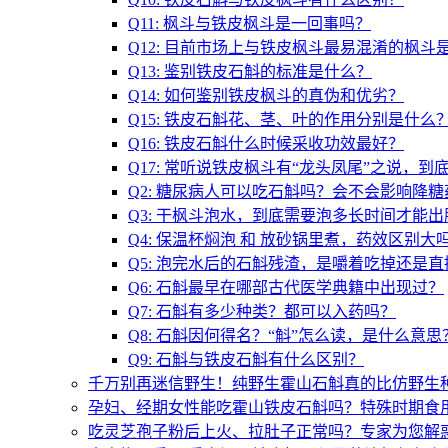
Q11: 枫斗与铁皮枫斗是一回事吗？
Q12: 目前市场上与铁皮枫斗最易混淆的枫斗
Q13: 鉴别铁皮石斛的标准是什么？
Q14: 如何鉴别铁皮枫斗的真伪和优劣？
Q15: 铁皮石斛花、茎、叶的作用分别是什么
Q16: 铁皮石斛什么时候采收功效最好？
Q17: 常听说铁皮枫斗有“龙头凤尾”之说，到
Q2: 糖尿病人可以吃石斛吗？会不会影响降糖
Q3: 干枫斗泡水，到底需要泡多长时间才能出
Q4: 保温杯焖泡 和 放砂锅里煮，药效区别大
Q5: 泡完水后的石斛残渣，是嚼着吃掉还是
Q6: 石斛最早在哪部古代医学典籍中出现过？
Q7: 石斛有多少种类？都可以入药吗？
Q8: 石斛因何得名？“斛”怎么读，是什么意思
Q9: 石斛与铁皮石斛有什么区别？
千万别再迷信野生！纯野生霍山石斛真的比仿野生
孕妇、经期女性能吃霍山铁皮石斛吗？特殊时期食
吃灵芝孢子粉后上火、拉肚子正常吗？专家为您解惑