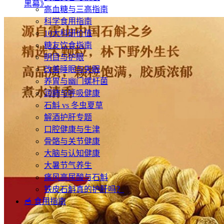
黑幕》
高血糖与三高指南
科学食用指南
10大科研价值
糖友饮食指南
明目与护眼
改善睡眠与失眠
养胃与幽门螺杆菌
润肺与呼吸健康
石斛 vs 冬虫夏草
解酒护肝专题
口腔健康与生津
骨骼与关节健康
大脑与认知健康
大暑节气养生
痛风高尿酸与石斛
铁皮石斛真的护肝吗？
🥣 食用指南