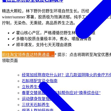
霍山正宗仿野生铁皮石斛枫斗
精选大颗粒，林下野外仿野生环境自然生长。历经
winter/summer 寒暑，胶质极为饱满浓郁。纯手工“龙头凤尾”工
拧制，无染色、无熏硫，高品质养生之选。
✔
霍山核心产区，严格遵循仿野生林下生长标准
✔
多糖与胶质含量极丰沛，煮水、嚼服皆清香
✔
顺丰速发，支持七天无理由退换
前往淘宝领券直达特惠通道 →
* 提示：点击将跳转至淘宝优惠
领取页面
经常加班熬夜吃什么好？这几款滋阴降火的食疗方
石斛搭配宜忌全指南
立秋养生全攻略
春夏交替易疲劳？石斛帮你应对“换季综合征”
运动健身恢复指南
三伏天石斛养生
烟酒人群护肝指南