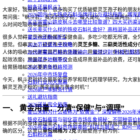
鲜条还是枫斗？
大家好，我是枫斗君！很多购买了优质破壁灵芝孢子粉的朋友
2026国内十大铁皮石斛品牌评比与避坑指南：哪
常问我：“枫斗君，我买的孢子粉，每天是吃一包还是两包？什
买正宗霍山铁皮枫斗去哪里比较靠谱？四大买药渠
么时间吃吸收率最高？”
送长辈买什么样的铁皮石斛礼盒好？高档滋补品送
很多人觉得灵芝孢子粉属于保健食品，多吃少吃都无所谓，全
霍山vs云南vs浙江
感觉。但事实上，破壁孢子粉中的
灵芝多糖、三萜类活性成分
2026节日送礼全攻略
人体的吸收与代谢有其严格的生理钟。用量过少，身体无法达
2026年霍山石斛市场新动向：如何识别“科技与狠活
起效浓度；用量过多，则不仅会造成昂贵滋补品的浪费，还可
2026年产地指导价
给胃肠增加不必要的负担。
2026下半年价格预测
2026年中市场复盘
今天，枫斗君就结合最新的营养学和现代药理学研究，为大家
石斛行业10大黑幕
解灵芝孢子粉的“黄金用量与黄金时机”！
2026新产季鲜条行情
送礼避坑指南
2026送礼完全指南
一、 黄金用量：分清“保健”与“调理”
霍山米斛为什么被称为“软黄金”？深度解析2026
铁皮石斛瓶苗与驯化苗市场乱象揭秘：不同种苗价
根据不同的身体调理需求，灵芝孢子粉的每日推荐服用量有着
2026年霍山石斛市场有哪些“科技与狠活”？如何一
确的区分。这里以
单包规格为 2克
的破壁孢子粉为例：
石斛粉内幕