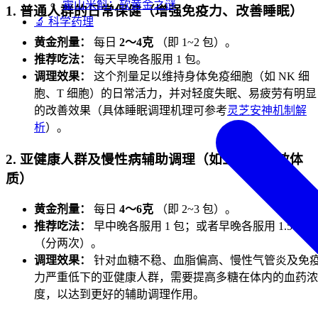
霍山米斛：软黄金之谜
1. 普通人群的日常保健（增强免疫力、改善睡眠）
🔬 科学药理
黄金剂量：
每日
2～4克
（即 1~2 包）。
推荐吃法：
每天早晚各服用 1 包。
调理效果：
这个剂量足以维持身体免疫细胞（如 NK 细
胞、T 细胞）的日常活力，并对轻度失眠、易疲劳有明显
的改善效果（具体睡眠调理机理可参考
灵芝安神机制解
析
）。
2. 亚健康人群及慢性病辅助调理（如三高、过敏体
质）
黄金剂量：
每日
4～6克
（即 2~3 包）。
推荐吃法：
早中晚各服用 1 包；或者早晚各服用 1.5 包
（分两次）。
调理效果：
针对血糖不稳、血脂偏高、慢性气管炎及免
力严重低下的亚健康人群，需要提高多糖在体内的血药浓
度，以达到更好的辅助调理作用。