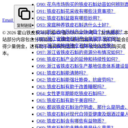
Q90: 花鸟市场购买的铁皮石斛幼苗如何辨别
Q91: 铁皮石斛花采收有哪些注意事项？
Q92: 铁皮石斛盆栽有哪些妙用？
Email
Q93: 家庭种养铁皮石斛选什么土好？
复制链接
Q94: 浙江省中药材产业协会是个什么组织？
© 2026 霍山铁皮枫斗网 湘ICP备2026003535号-1 | 友情提示：
Q95: 浙江省铁皮石斛产业发展情况如何？
站部分内容包含分销链接，如果您通过链接购买，我们可能会
Q96: 浙江省种植铁皮石斛有什么优势？
得少量佣金，这有助于维持网站运营，但不会增加您的购买成
Q97: 浙江省铁皮石斛的资源分布情况如何？
本。
Q98: 铁皮石斛产业的延伸和持续性如何？
Q99: 浙江省铁皮石斛生产基地信息体系建设
Q61: 铁皮石斛能清肺吗？
Q62: 铁皮石斛能强壮筋骨，抗疲劳吗？
Q63: 铁皮石斛有助于改善睡眠吗？
Q64: 女性更年期能吃铁皮石斛吗？
Q65: 铁皮石斛有助于美容吗？
Q66: 都说铁皮石斛治疗阴虚，那什么是阴
Q67: 铁皮石斛对现代白领亚健康及烟酒过量
Q68: 铁皮石斛含有哪些有益物质？
Q69: 铁皮石斛的多糖含量是什么意思？