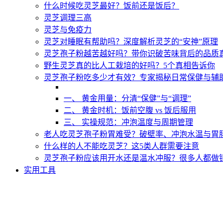
什么时候吃灵芝最好？饭前还是饭后？
灵芝调理三高
灵芝与免疫力
灵芝对睡眠有帮助吗？深度解析灵芝的“安神”原理
灵芝孢子粉越苦越好吗？带你识破苦味背后的品质
野生灵芝真的比人工栽培的好吗？5个真相告诉你
灵芝孢子粉吃多少才有效？专家揭秘日常保健与辅
一、 黄金用量：分清“保健”与“调理”
二、 黄金时机：饭前空腹 vs 饭后服用
三、 实操规范：冲泡温度与周期管理
老人吃灵芝孢子粉胃难受？破壁率、冲泡水温与胃
什么样的人不能吃灵芝？这5类人群需要注意
灵芝孢子粉应该用开水还是温水冲服？很多人都做
实用工具