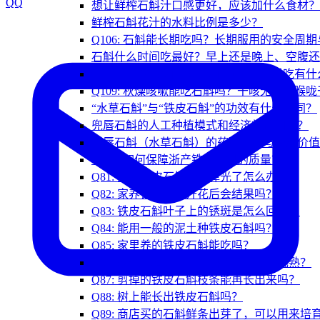
QQ
想让鲜榨石斛汁口感更好，应该加什么食材？
鲜榨石斛花汁的水料比例是多少？
Q106: 石斛能长期吃吗？长期服用的安全周
石斛什么时间吃最好？早上还是晚上、空腹还
Q108: 石斛能解酒吗？喝酒前吃、酒后吃有
Q109: 秋燥咳嗽能吃石斛吗？干咳无痰、喉
“水草石斛”与“铁皮石斛”的功效有什么异同？
兜唇石斛的人工种植模式和经济效益如何？
兜唇石斛（水草石斛）的药理作用与药用价值
Q100: 如何保障浙产铁皮石斛的质量？
Q81: 家养铁皮石斛叶子掉光了怎么办？
Q82: 家养铁皮石斛开花后会结果吗？
Q83: 铁皮石斛叶子上的锈斑是怎么回事？
Q84: 能用一般的泥土种铁皮石斛吗？
Q85: 家里养的铁皮石斛能吃吗？
Q86: 家庭种植的铁皮石斛要几年才能成熟？
Q87: 剪掉的铁皮石斛枝条能再长出来吗？
Q88: 树上能长出铁皮石斛吗？
Q89: 商店买的石斛鲜条出芽了，可以用来培