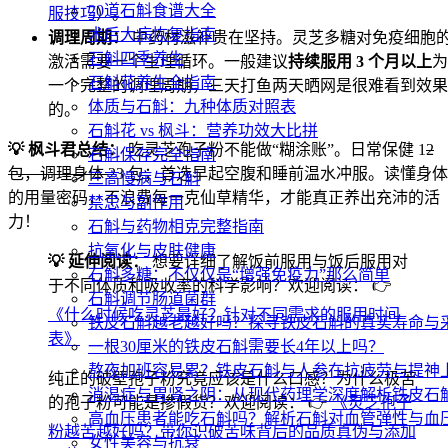
20道石斛食谱大全
服技巧
）。
术后大病恢复指南
调理周期：
中药材滋补贵在坚持。灵芝多糖对免疫细胞
石斛四季养生
激活需要一个生理循环。一般建议
持续服用 3 个月以上
为
石斛花养生全指南
一个完整的调理周期，三天打鱼两天晒网是很难看到效果
体质与石斛：九种体质对照表
的。
石斛花 vs 枫斗：营养功效大比拼
💡 枫斗君总结：
吃灵芝孢子粉不能做“糊涂账”。日常保健 1
2
石斛保存完全指南
包，调理身体 2
3 包；首选早起空腹和睡前温水冲服。读懂身体
三高慢病与石斛
的用量密码，不浪费每一克仙草精华，才能真正养出充沛的活
禁忌与副作用
力！
石斛与药物相克完整指南
抗氧化与皮肤健康
💡 延伸阅读：
想要详细了解饭前服用与饭后服用对
石斛多糖：不仅仅是“增强免疫力”那么简单
于不同体质和吸收率的科学影响？欢迎阅读： 👉
石斛调节肠道菌群
《什么时候吃灵芝最好？针对不同需求的服用时间
铁皮石斛越老越好吗？探寻铁皮石斛的真实寿命与
表》
一根30厘米的铁皮石斛需要长4年以上吗？
熬夜加班容易累？铁皮石斛与人参在抗疲劳与提神
纯正的破壁孢子粉究竟应该是什么口感？为什么极苦
消渴症与胃肾之阴：从现代药理学深度解析铁皮石
的孢子粉可能是掺假货？欢迎阅读： 👉
《灵芝孢子
高血压患者能吃石斛吗？解析石斛对血管弹性与血
粉越苦越好吗？带你识破苦味背后的品质真伪与添加
女性美容与抗衰