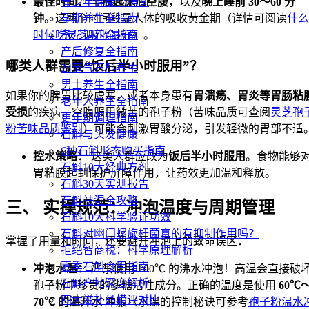
最佳时间：
早晨起床后空腹
，以及
晚上睡前 30～60 分
青少年健康全指南
钟
。这两个时间段是人体的吸收黄金期（详情可阅读
什么
孕期养生全指南
时候吃灵芝吸收最好
）。
备孕调养全指南
产后修复全指南
哪类人群需要“饭后半小时服用”？
24节气石斛养生
男士养生全指南
如果你的脾胃比较虚寒，或者本身患有
胃溃疡、胃炎等胃肠粘
老年人养生全指南
受损
的疾病，空腹服用微苦的孢子粉（苦味品质可查阅
灵芝孢
更年期调理指南
粉苦味品质鉴别
）可能会刺激胃酸分泌，引发轻微的胃部不适
石斛与头发健康
6种石斛形态购买指南
控水策略：
这类人群应改为
饭后半小时服用
。食物能够
石斛10大经典方剂
胃粘膜起到保护屏障作用，让药效更加温和释放。
石斛30天实测报告
石斛祛湿全攻略
三、 实操规范：冲泡温度与周期管理
石斛10大科学验证功效
石斛对幽门螺旋杆菌真的有抑制作用吗？
掌握了用量和时间，还要避开冲泡上的致命误区：
拒绝智商税：科学原理解析
夏季石斛食用指南
冲泡水温：
严禁使用 100℃ 的沸水冲泡！高温会直接破
石斛产地深度解析
孢子粉中珍贵的多糖活性成分。正确的温度是使用
60℃
四大滋补品横评对比
70℃ 的温开水
冲服（水温的控制秘诀可参考
孢子粉温水