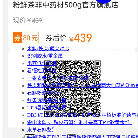
米斛/铁皮/紫皮对比
识别胶水/重金属
电商低价陷阱
看懂检测报告
一张表看懂：米斛/铁皮/紫皮
铁皮和紫皮到底买哪个？一文看懂两大仙草的功效
石斛粉避坑指南
鲜条选购避坑指南
2026暑期直播骗局
DB34/T 2646-2016 霍山石斛仿野生种植标准解
霍山米斛 vs 铁皮石斛：谁才是真正的“软黄金”？
水草石斛鉴别
买到染色石斛？三招教你快速识别人工染色与加糖