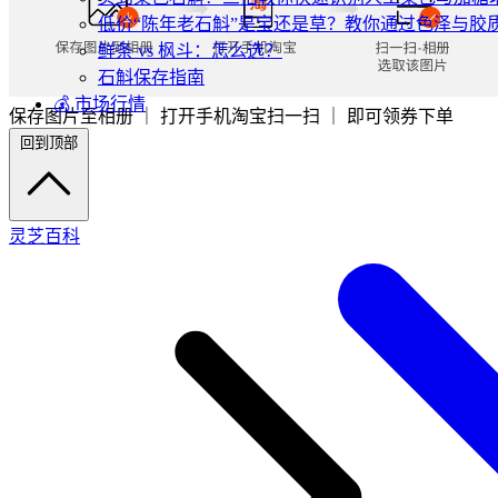
低价“陈年老石斛”是宝还是草？教你通过色泽与胶
鲜条 vs 枫斗：怎么选？
石斛保存指南
💰 市场行情
保存图片至相册 ｜ 打开手机淘宝扫一扫 ｜ 即可领券下单
回到顶部
灵芝百科