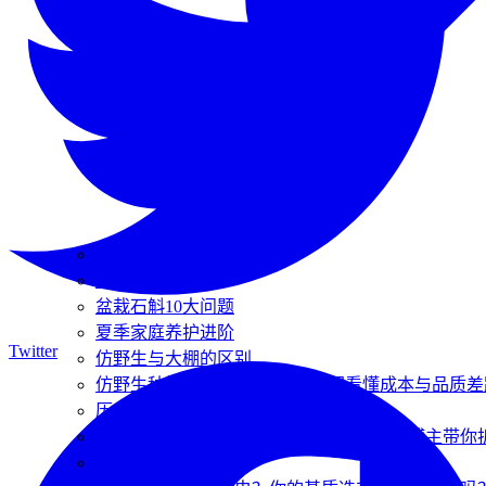
霍山石斛仿野生种植标准
夏季种植管理
盆栽石斛10大问题
夏季家庭养护进阶
Twitter
仿野生与大棚的区别
仿野生种植 vs 大棚种植：一张图看懂成本与品质差
历史与文化溯源
兜唇石斛在大棚里怎么种才能高产？资深博主带你
仿野生种植揭秘