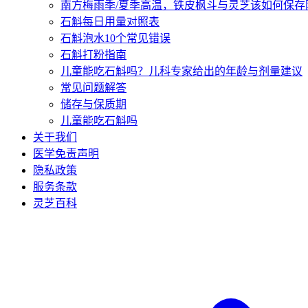
南方梅雨季/夏季高温，铁皮枫斗与灵芝该如何保存
石斛每日用量对照表
石斛泡水10个常见错误
石斛打粉指南
儿童能吃石斛吗？儿科专家给出的年龄与剂量建议
常见问题解答
储存与保质期
儿童能吃石斛吗
关于我们
医学免责声明
隐私政策
服务条款
灵芝百科