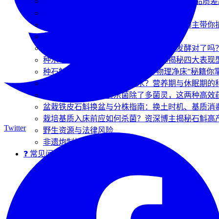
仿野生种植 vs 大棚种植：一张图看懂成本与品质差
历史与文化溯源
兜唇石斛在大棚里怎么种才能高产？资深博主带你
仿野生种植揭秘
大棚种石斛烂根长虫？你的基质选对、发酵对了吗
种水草石斛想拿高产？资深博主带你揭秘四大表现
种石斛不想用化学药剂？这几招“物理净床”秘籍你
兜唇石斛不同生长期怎么浇水？营养期与休眠期的
告别石斛烂根！基质杀菌除了多菌灵，这两种高效
盆栽铁皮石斛换盆与分株指南：换土时机、基质消
栽培基质入床前应如何杀菌？资深博主揭秘石斛高产
Twitter
野生资源与法律风险
非遗炮制技艺
❓ 常见问题