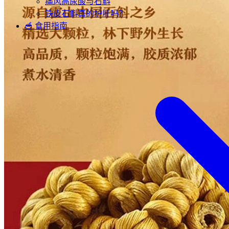
痛风高尿酸与石斛
铁皮石斛真的护肝吗？
🥣 食用指南