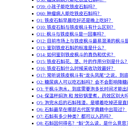
Q59: 小孩子能吃铁皮石斛吗？
Q60: 肿瘤病人能吃铁皮石斛吗？
Q1: 铁皮石斛早晨吃好还是晚上吃好？
Q10: 铁皮石斛与铁皮枫斗有什么区别？
Q11: 枫斗与铁皮枫斗是一回事吗？
Q12: 目前市场上与铁皮枫斗最易混淆的枫斗
Q13: 鉴别铁皮石斛的标准是什么？
Q14: 如何鉴别铁皮枫斗的真伪和优劣？
Q15: 铁皮石斛花、茎、叶的作用分别是什么
Q16: 铁皮石斛什么时候采收功效最好？
Q17: 常听说铁皮枫斗有“龙头凤尾”之说，到
Q2: 糖尿病人可以吃石斛吗？会不会影响降糖
Q3: 干枫斗泡水，到底需要泡多长时间才能出
Q4: 保温杯焖泡 和 放砂锅里煮，药效区别大
Q5: 泡完水后的石斛残渣，是嚼着吃掉还是
Q6: 石斛最早在哪部古代医学典籍中出现过？
Q7: 石斛有多少种类？都可以入药吗？
Q8: 石斛因何得名？“斛”怎么读，是什么意思