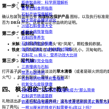
拒绝智商税：科学原理解析
第一步：看标签
夏季石斛食用指南
石斛产地深度解析
确认包装背面是否有
地理标志保护产品
图标，以及执行标准是
四大滋补品横评对比
否为
DB34
开头。这是霍山正宗血统的证明。
20道石斛食谱大全
术后大病恢复指南
第二步：看颗粒
石斛四季养生
石斛花养生全指南
米斛
：必须有明显的“龙头”和“凤尾”，颗粒像蚂蚱腿。
体质与石斛：九种体质对照表
铁皮
：必须是铁青色或黄绿色，中间孔小，沉甸甸的。
石斛花 vs 枫斗：营养功效大比拼
第三步：闻气味
石斛保存完全指南
三高慢病与石斛
打开盖子闻一下，应该是淡淡的
草木清香
（或者是碳火烘焙的
禁忌与副作用
火气）。如果有酸味、霉味，千万别送！
石斛与药物相克完整指南
抗氧化与皮肤健康
四、 枫斗君的“话术”教学
石斛多糖：不仅仅是“增强免疫力”那么简单
石斛调节肠道菌群
礼物送出手，还得配几句漂亮话，这礼才算送到位了。我帮大
铁皮石斛越老越好吗？探寻铁皮石斛的真实寿命与
拟了两句：
一根30厘米的铁皮石斛需要长4年以上吗？