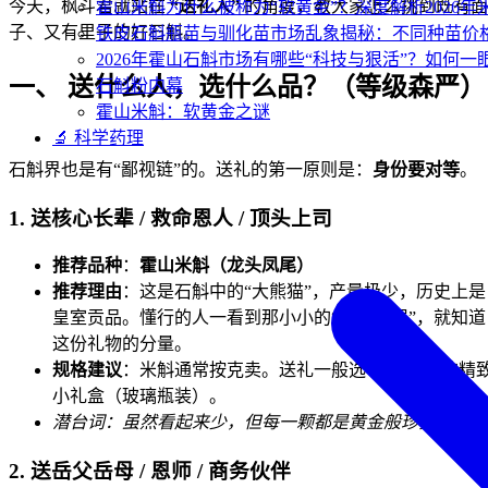
今天，枫斗君就站在
“送礼人”
的角度，教大家怎么挑到既有面
霍山米斛为什么被称为“软黄金”？深度解析2026
子、又有里子的好石斛。
铁皮石斛瓶苗与驯化苗市场乱象揭秘：不同种苗价
2026年霍山石斛市场有哪些“科技与狠活”？如何一
一、 送什么人，选什么品？（等级森严）
石斛粉内幕
霍山米斛：软黄金之谜
🔬 科学药理
石斛界也是有“鄙视链”的。送礼的第一原则是：
身份要对等
。
1. 送核心长辈 / 救命恩人 / 顶头上司
推荐品种
：
霍山米斛（龙头凤尾）
推荐理由
：这是石斛中的“大熊猫”，产量极少，历史上是
皇室贡品。懂行的人一看到那小小的“龙头凤尾”，就知道
这份礼物的分量。
规格建议
：米斛通常按克卖。送礼一般选
30g - 50g
的精
小礼盒（玻璃瓶装）。
潜台词：虽然看起来少，但每一颗都是黄金般珍贵。
2. 送岳父岳母 / 恩师 / 商务伙伴