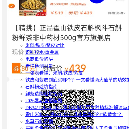
米斛/铁皮/紫皮对比
识别胶水/重金属
电商低价陷阱
看懂检测报告
一张表看懂：米斛/铁皮/紫皮
铁皮和紫皮到底买哪个？一文看懂两大仙草的功效
石斛粉避坑指南
鲜条选购避坑指南
2026暑期直播骗局
DB34/T 2646-2016 霍山石斛仿野生种植标准解
霍山米斛 vs 铁皮石斛：谁才是真正的“软黄金”？
水草石斛鉴别
买到染色石斛？三招教你快速识别人工染色与加糖