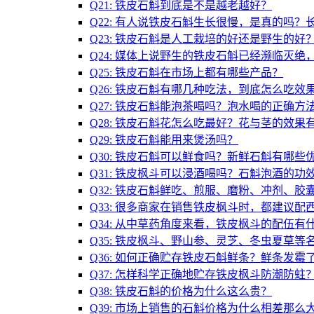
Q21: 铁皮石斛到底是不是越老越好？
Q22: 有人说铁皮石斛生长很慢，是真的吗
Q23: 铁皮石斛是人工栽培的好还是野生的好
Q24: 媒体上说野生的铁皮石斛已经濒临灭
Q25: 铁皮石斛在市场上都有哪些产品？
Q26: 铁皮石斛有哪几种吃法，到底怎么吃效
Q27: 铁皮石斛能泡茶喝吗？泡水喝的正确方
Q28: 铁皮石斛花怎么吃最好？花与茎的效果
Q29: 铁皮石斛能用来煲汤吗？
Q30: 铁皮石斛可以鲜食吗？新鲜石斛有哪些
Q31: 铁皮枫斗可以浸酒喝吗？石斛泡酒的功
Q32: 铁皮石斛鲜吃、煎服、磨粉、冲剂、
Q33: 很多商家在销售铁皮枫斗时，都建议
Q34: 从中草药角度来看，铁皮枫斗的配伍有
Q35: 铁皮枫斗、野山参、灵芝、冬虫夏草
Q36: 如何正确贮存铁皮石斛鲜条？鲜条发霉
Q37: 怎样科学正确地贮存铁皮枫斗防潮防蛀
Q38: 铁皮石斛的价格为什么这么贵？
Q39: 市场上销售的石斛价格为什么相差那么