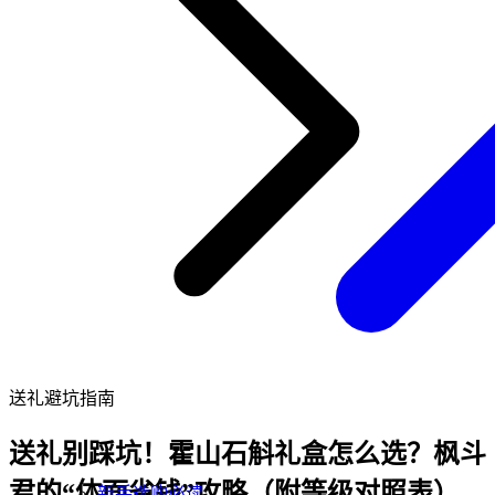
送礼避坑指南
送礼别踩坑！霍山石斛礼盒怎么选？枫斗
君的“体面省钱”攻略（附等级对照表）
新手选购必读