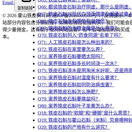
Email
Q66: 都说铁皮石斛治疗阴虚，那什么是阴
复制链接
Q67: 铁皮石斛对现代白领亚健康及烟酒过量
© 2026 霍山铁皮枫斗网 湘ICP备2026003535号-1 | 友情提示：
Q68: 铁皮石斛含有哪些有益物质？
站部分内容包含分销链接，如果您通过链接购买，我们可能会
Q69: 铁皮石斛的多糖含量是什么意思？
得少量佣金，这有助于维持网站运营，但不会增加您的购买成
Q70: 铁皮石斛列入“药食同源”名单了吗？
本。
Q71: 人工铁皮石斛是怎么种出来的？
Q72: 铁皮石斛在家里要怎么养？
Q73: 家养铁皮石斛要晒太阳吗？
Q74: 家养铁皮石斛多长时间浇一次水？
Q75: 铁皮石斛浇水是用淘米水好呢，还是用
Q76: 家养铁皮石斛对温度有什么要求？
Q77: 家养铁皮石斛如何防治病虫害？
Q78: 家养铁皮石斛怎么施肥？
Q79: 家养铁皮石斛要换盆吗？
Q80: 家养铁皮石斛叶子发黄怎么办？
Q18: 铁皮石斛的“软脚”和“硬脚”是什么意
Q19: 铁皮石斛与霍山石斛（米斛）究竟哪种
Q20: 铁皮石斛的产地有什么讲究？