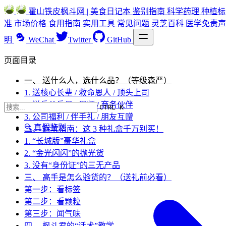
霍山铁皮枫斗网 | 美食日记本
鉴别指南
科学药理
种植标
准
市场价格
食用指南
实用工具
常见问题
灵芝百科
医学免责声
明
WeChat
Twitter
GitHub
页面目录
一、 送什么人，选什么品？（等级森严）
1. 送核心长辈 / 救命恩人 / 顶头上司
2. 送岳父岳母 / 恩师 / 商务伙伴
CTRL K
3. 公司福利 / 伴手礼 / 朋友互赠
🔍 真假鉴别
二、 避坑指南：这 3 种礼盒千万别买！
1. “长城版”豪华礼盒
2. “金光闪闪”的抛光货
3. 没有“身份证”的三无产品
三、 高手是怎么验货的？（送礼前必看）
第一步：看标签
第二步：看颗粒
第三步：闻气味
四、 枫斗君的“话术”教学