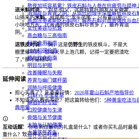
熬夜加班容易累？铁皮石斛与人参在抗疲劳与提神
送米斛时说
： “刘总/伯父，这是特意托朋友从安徽霍
消渴症与胃肾之阴：从现代药理学深度解析铁皮石
山搞来的
米斛
，就是那个‘龙头凤尾’，只有霍山那一
高血压患者能吃石斛吗？解析石斛对血管弹性与血
小块地方长，比普通的铁皮石斛珍贵多了，最养胃滋
女性美容与抗衰
阴。”
高血糖与三高指南
科学食用指南
送铁皮时说
： “妈，这是
仿野生
的铁皮枫斗，不是大
10大科研价值
棚里催熟的。您每天早上泡几颗，记得一定要把渣吃
糖友饮食指南
了，那才是精华。”
明目与护眼
改善睡眠与失眠
延伸阅读
养胃与幽门螺杆菌
润肺与呼吸健康
担心买贵了？先查查行情：
2026年霍山石斛产地指导价
石斛 vs 冬虫夏草
不知道怎么教长辈吃？把这篇转给他们：
5种黄金吃法与
解酒护肝专题
典用量
口腔健康与生津
骨骼与关节健康
大脑与认知健康
互动话题
： 你收到过最坑的礼盒是什么？或者你买礼品时最看
大暑节气养生
重什么？欢迎评论区吐槽！