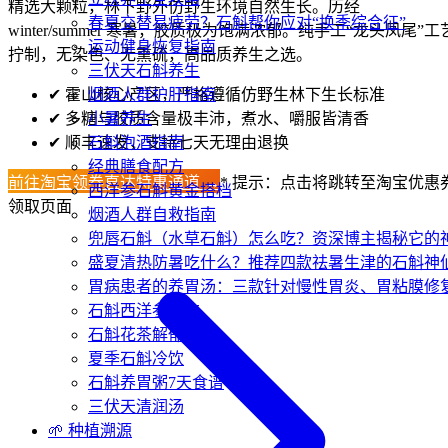
精选大颗粒，林下野外仿野生环境自然生长。历经
春夏交替易疲劳？石斛帮你应对“换季综合征”
winter/summer 寒暑，胶质极为饱满浓郁。纯手工“龙头凤尾”工
运动健身恢复指南
拧制，无染色、无熏硫，高品质养生之选。
三伏天石斛养生
✔
霍山核心产区，严格遵循仿野生林下生长标准
烟酒人群护肝指南
✔
多糖与胶质含量极丰沛，煮水、嚼服皆清香
小暑养生
✔
顺丰速发，支持七天无理由退换
石斛泡酒指南
经典膳食配方
前往淘宝领券直达特惠通道 →
* 提示：点击将跳转至淘宝优惠
西洋参石斛黄金搭档
领取页面
烟酒人群自救指南
兜唇石斛（水草石斛）怎么吃？资深博主揭秘它的
盛夏清热防暑吃什么？推荐四款祛暑生津的石斛神
胃病患者的养胃汤：三款针对慢性胃炎、胃粘膜修
石斛西洋参配方
石斛花茶解郁
夏季石斛冷饮
石斛养胃粥7天食谱
三伏天清润汤
🌱 种植溯源