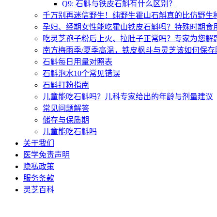
Q9: 石斛与铁皮石斛有什么区别？
千万别再迷信野生！纯野生霍山石斛真的比仿野生
孕妇、经期女性能吃霍山铁皮石斛吗？特殊时期食
吃灵芝孢子粉后上火、拉肚子正常吗？专家为您解惑
南方梅雨季/夏季高温，铁皮枫斗与灵芝该如何保存
石斛每日用量对照表
石斛泡水10个常见错误
石斛打粉指南
儿童能吃石斛吗？儿科专家给出的年龄与剂量建议
常见问题解答
储存与保质期
儿童能吃石斛吗
关于我们
医学免责声明
隐私政策
服务条款
灵芝百科