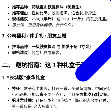
推荐品种
：
特级霍山铁皮枫斗（仿野生）
推荐理由
：性价比高，胶质饱满，适合长期调理。
规格建议
：
250g（半斤）
或
500g（一斤）
的铁皮礼盒。
潜台词：祝您身体健康，长长久久。
3. 公司福利 / 伴手礼 / 朋友互赠
推荐品种
：
一级铁皮枫斗
或
优质干条（寸金）
规格建议
：简易礼盒或罐装。
二、 避坑指南：这 3 种礼盒千万别买！
1. “长城版”豪华礼盒
特征
：盒子有半米长，打开一看，全是黄绸布，中间只有
小小两瓶（加起来不到50克），而且多为
紫皮石斛
冒充。
枫斗君吐槽
：这是典型的“卖包装”。懂行的人收到这种，
第一反应是“这人被宰了”。