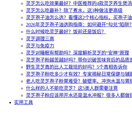
灵芝怎么吃效果最好？中医推荐的4款灵芝养生煲
灵芝怎么吃最补？除了煮水，这3种做法更高级
灵芝孢子油怎么选？看懂这2个核心指标，买孢子
2026年灵芝孢子油选购指南：如何避开“勾兑”陷阱
什么时候吃灵芝最好？饭前还是饭后？
灵芝调理三高
灵芝与免疫力
灵芝对睡眠有帮助吗？深度解析灵芝的“安神”原理
灵芝孢子粉越苦越好吗？带你识破苦味背后的品质
野生灵芝真的比人工栽培的好吗？5个真相告诉你
灵芝孢子粉吃多少才有效？专家揭秘日常保健与辅
老人吃灵芝孢子粉胃难受？破壁率、冲泡水温与胃
什么样的人不能吃灵芝？这5类人群需要注意
灵芝孢子粉应该用开水还是温水冲服？很多人都做
实用工具