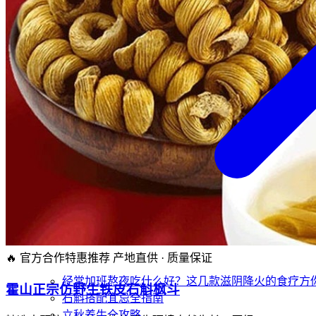
🔥 官方合作特惠推荐
产地直供 · 质量保证
经常加班熬夜吃什么好？这几款滋阴降火的食疗方
霍山正宗仿野生铁皮石斛枫斗
石斛搭配宜忌全指南
立秋养生全攻略