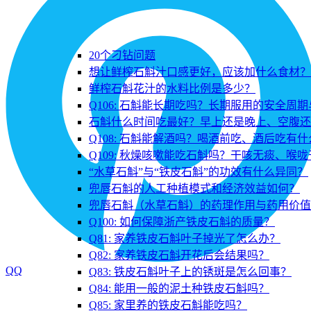
20个刁钻问题
想让鲜榨石斛汁口感更好，应该加什么食材？
鲜榨石斛花汁的水料比例是多少？
Q106: 石斛能长期吃吗？长期服用的安全周
石斛什么时间吃最好？早上还是晚上、空腹还
Q108: 石斛能解酒吗？喝酒前吃、酒后吃有
Q109: 秋燥咳嗽能吃石斛吗？干咳无痰、喉
“水草石斛”与“铁皮石斛”的功效有什么异同？
兜唇石斛的人工种植模式和经济效益如何？
兜唇石斛（水草石斛）的药理作用与药用价值
Q100: 如何保障浙产铁皮石斛的质量？
Q81: 家养铁皮石斛叶子掉光了怎么办？
Q82: 家养铁皮石斛开花后会结果吗？
QQ
Q83: 铁皮石斛叶子上的锈斑是怎么回事？
Q84: 能用一般的泥土种铁皮石斛吗？
Q85: 家里养的铁皮石斛能吃吗？