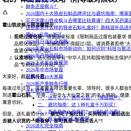
鲜条还是枫斗？
2026国内十大铁皮石斛品牌评比与避坑指南：哪
买正宗霍山铁皮枫斗去哪里比较靠谱？四大买药渠
霍山铁皮枫斗网温馨提示
：
送长辈买什么样的铁皮石斛礼盒好？高档滋补品送
霍山vs云南vs浙江
拒绝过度包装
：根据国家标准《限制商品过度包装要求 
2026节日送礼全攻略
品和化妆品》，包装层数不得超过3层。请消费者拒绝“大
2026年霍山石斛市场新动向：如何识别“科技与狠活
盒装空气”的产品。
2026年产地指导价
认准地标
：送礼首选带有“中华人民共和国地理标志保护
2026下半年价格预测
品”专用标志的合规产品。
2026年中市场复盘
大家好，我是
枫斗君
。
石斛行业10大黑幕
2026新产季鲜条行情
每逢过年过节，或者要去拜访重要长辈、领导时，很多人都会
送礼避坑指南
到送
霍山石斛
。 毕竟，“中华九大仙草之首”的名头够响，健康
一、 送什么人，选什么品？（等级森严）
寓意也好。
二、 避坑指南：这 3 种礼盒千万别买！
三、 高手是怎么验货的？（送礼前必看）
但是，送礼最怕什么？
最怕花了冤枉钱，买到假货，最后送出
四、 枫斗君的“话术”教学
去被人识货的一眼看穿，那可真是“花钱买丢人”！
2026送礼完全指南