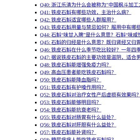
Q40: 浙江乐清为什么会被称为"中国枫斗加工
Q41: 铁皮石斛有哪些功效，主治什么病？
Q42: 铁皮石斛适宜哪些人群服用？
Q43: 铁皮石斛用量与禁忌如何？服用中有哪
Q44: 石斛“味甘入脾”是什么意思？石斛“味
Q45: 石斛的归经是什么意思？既归肾经又归
Q46: 铁皮石斛在什么季节吃比较好？一年四
Q47: 据说铁皮石斛的主要功效是滋阴，适合
Q48: 铁皮石斛能增强免疫力吗？
Q49: 高血压患者能吃铁皮石斛吗？
Q50: 铁皮石斛能降血脂吗？
Q51: 铁皮石斛有护嗓作用吗？
Q52: 铁皮石斛对治疗女性产后虚损有效果吗
Q53: 铁皮石斛能够明目吗？
Q54: 铁皮石斛能抗衰老吗？
Q55: 铁皮石斛对肠胃有什么益处？
Q56: 铁皮石斛对肝胆有什么益处？
Q57: 铁皮石斛能补肾吗？
Q58: 糖尿病病人能吃铁皮石斛吗？