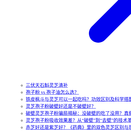
三伏天石斛灵芝清补
孢子粉 vs 孢子油怎么选？
铁皮枫斗与灵芝可以一起吃吗？功效区别及科学搭
灵芝孢子粉破壁好还是不破壁好？
破壁灵芝孢子粉骗局揭秘：没破壁的吃了没用？真
灵芝孢子粉吸收效果差？从“破壁”到“去壁”的技术
赤芝好还是紫芝好？《药典》里的双色灵芝区别与