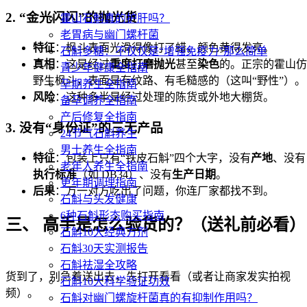
2. “金光闪闪”的抛光货
霍山石斛真的护肝吗？
老胃病与幽门螺杆菌
特征
：枫斗表面光滑得像打了蜡，颜色黄得发亮。
石斛多糖：不仅仅是“增强免疫力”那么简单
真相
：这是经过
重度打磨抛光
甚至
染色
的。正宗的霍山仿
青少年健康全指南
野生枫斗，表面是有纹路、有毛糙感的（这叫“野性”）。
孕期养生全指南
风险
：这种多半是经过处理的陈货或外地大棚货。
备孕调养全指南
产后修复全指南
3. 没有“身份证”的三无产品
24节气石斛养生
男士养生全指南
特征
：包装上只有“铁皮石斛”四个大字，没有
产地
、没有
老年人养生全指南
执行标准
（如 DB34）、没有
生产日期
。
更年期调理指南
后果
：万一对方吃出了问题，你连厂家都找不到。
石斛与头发健康
6种石斛形态购买指南
三、 高手是怎么验货的？（送礼前必看）
石斛10大经典方剂
石斛30天实测报告
石斛祛湿全攻略
货到了，别急着送出去，先打开看看（或者让商家发实拍视
石斛10大科学验证功效
频）。
石斛对幽门螺旋杆菌真的有抑制作用吗？