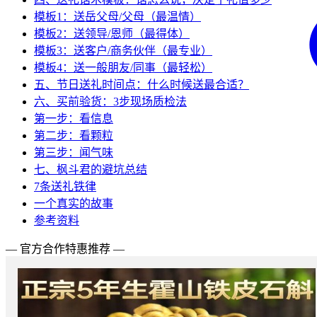
模板1：送岳父母/父母（最温情）
模板2：送领导/恩师（最得体）
模板3：送客户/商务伙伴（最专业）
模板4：送一般朋友/同事（最轻松）
五、节日送礼时间点：什么时候送最合适？
六、买前验货：3步现场质检法
第一步：看信息
第二步：看颗粒
第三步：闻气味
七、枫斗君的避坑总结
7条送礼铁律
一个真实的故事
参考资料
— 官方合作特惠推荐 —