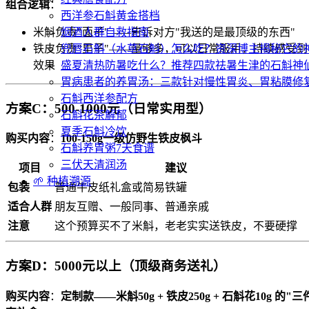
组合逻辑
：
西洋参石斛黄金搭档
米斛负责"面子"——告诉对方"我送的是最顶级的东西"
烟酒人群自救指南
铁皮负责"里子"——量够多，可以日常服用，持续感受到
兜唇石斛（水草石斛）怎么吃？资深博主揭秘它的
效果
盛夏清热防暑吃什么？推荐四款祛暑生津的石斛神
胃病患者的养胃汤：三款针对慢性胃炎、胃粘膜修
石斛西洋参配方
方案C：500-1000元（日常实用型）
石斛花茶解郁
夏季石斛冷饮
购买内容
：
100-150g一级仿野生铁皮枫斗
石斛养胃粥7天食谱
三伏天清润汤
项目
建议
🌱 种植溯源
包装
普通牛皮纸礼盒或简易铁罐
适合人群
朋友互赠、一般同事、普通亲戚
注意
这个预算买不了米斛，老老实实送铁皮，不要硬撑
方案D：5000元以上（顶级商务送礼）
购买内容
：
定制款——米斛50g + 铁皮250g + 石斛花10g 的"三