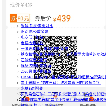
米斛/铁皮/紫皮对比
识别胶水/重金属
电商低价陷阱
看懂检测报告
一张表看懂：米斛/铁皮/紫皮
铁皮和紫皮到底买哪个？一文看懂两大仙草的功效
石斛粉避坑指南
鲜条选购避坑指南
2026暑期直播骗局
DB34/T 2646-2016 霍山石斛仿野生种植标准解
霍山米斛 vs 铁皮石斛：谁才是真正的“软黄金”？
水草石斛鉴别
买到染色石斛？三招教你快速识别人工染色与加糖
低价“陈年老石斛”是宝还是草？教你通过色泽与胶
鲜条 vs 枫斗：怎么选？