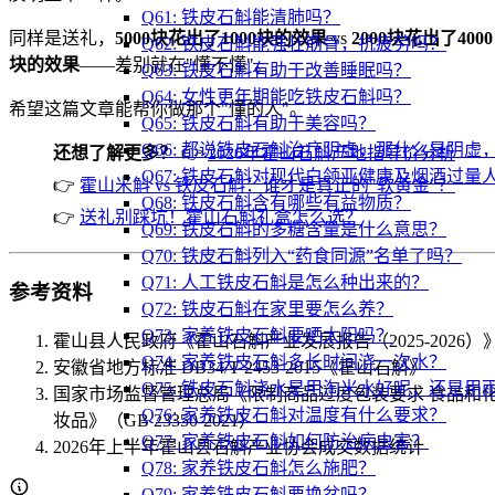
Q61: 铁皮石斛能清肺吗？
同样是送礼，
5000块花出了1000块的效果
vs
2000块花出了4000
Q62: 铁皮石斛能强壮筋骨，抗疲劳吗？
块的效果
——差别就在"懂不懂"。
Q63: 铁皮石斛有助于改善睡眠吗？
Q64: 女性更年期能吃铁皮石斛吗？
希望这篇文章能帮你做那个"懂的人"。
Q65: 铁皮石斛有助于美容吗？
Q66: 都说铁皮石斛治疗阴虚，那什么是阴
还想了解更多？
👉
2026年霍山石斛产地指导价分析
Q67: 铁皮石斛对现代白领亚健康及烟酒过量
👉
霍山米斛 vs 铁皮石斛：谁才是真正的"软黄金"？
Q68: 铁皮石斛含有哪些有益物质？
👉
送礼别踩坑！霍山石斛礼盒怎么选？
Q69: 铁皮石斛的多糖含量是什么意思？
Q70: 铁皮石斛列入“药食同源”名单了吗？
Q71: 人工铁皮石斛是怎么种出来的？
参考资料
Q72: 铁皮石斛在家里要怎么养？
Q73: 家养铁皮石斛要晒太阳吗？
霍山县人民政府《霍山石斛产业发展报告（2025-2026）
Q74: 家养铁皮石斛多长时间浇一次水？
安徽省地方标准 DB34/T 2453-2015《霍山石斛》
Q75: 铁皮石斛浇水是用淘米水好呢，还是用
国家市场监督管理总局《限制商品过度包装要求 食品和
Q76: 家养铁皮石斛对温度有什么要求？
妆品》（GB 23350-2021）
Q77: 家养铁皮石斛如何防治病虫害？
2026年上半年霍山县石斛产业协会成交数据统计
Q78: 家养铁皮石斛怎么施肥？
Q79: 家养铁皮石斛要换盆吗？