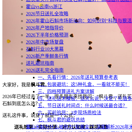
霍山vs云南vs浙江
2026节日送礼全攻略
2026年霍山石斛市场新动向：如何识别“科技与狠活
2026年产地指导价
2026下半年价格预测
2026年中市场复盘
石斛行业10大黑幕
2026新产季鲜条行情
送礼避坑指南
2026送礼完全指南
一、先看行情：2026年送礼预算参考表
二、包装避坑：这5种礼盒，一看就不能买！
大家好，我是
枫斗君
。
三、四档预算送礼方案详解
2026年已经过去了一半，很多朋友来找我问：“枫斗君，送礼买
四、送礼话术模板：话怎么说，决定了礼值多
石斛到底怎么选？”
五、节日送礼时间点：什么时候送最合适？
六、买前验货：3步现场质检法
送礼这件事，说穿了就是一个公式：
七、枫斗君的避坑总结
霍山米斛为什么被称为“软黄金”？深度解析2026
送礼效果 = 实际价值 × 对方认知度 - 踩坑系数