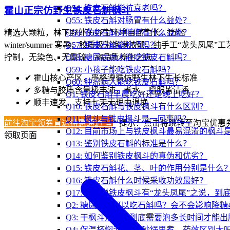
Q54: 铁皮石斛能抗衰老吗？
霍山正宗仿野生铁皮石斛枫斗
Q55: 铁皮石斛对肠胃有什么益处？
Q56: 铁皮石斛对肝胆有什么益处？
精选大颗粒，林下野外仿野生环境自然生长。历经
Q57: 铁皮石斛能补肾吗？
winter/summer 寒暑，胶质极为饱满浓郁。纯手工“龙头凤尾”工
Q58: 糖尿病病人能吃铁皮石斛吗？
拧制，无染色、无熏硫，高品质养生之选。
Q59: 小孩子能吃铁皮石斛吗？
✔
霍山核心产区，严格遵循仿野生林下生长标准
Q60: 肿瘤病人能吃铁皮石斛吗？
✔
多糖与胶质含量极丰沛，煮水、嚼服皆清香
Q1: 铁皮石斛早晨吃好还是晚上吃好？
✔
顺丰速发，支持七天无理由退换
Q10: 铁皮石斛与铁皮枫斗有什么区别？
Q11: 枫斗与铁皮枫斗是一回事吗？
前往淘宝领券直达特惠通道 →
* 提示：点击将跳转至淘宝优惠
Q12: 目前市场上与铁皮枫斗最易混淆的枫斗
领取页面
Q13: 鉴别铁皮石斛的标准是什么？
Q14: 如何鉴别铁皮枫斗的真伪和优劣？
Q15: 铁皮石斛花、茎、叶的作用分别是什么
Q16: 铁皮石斛什么时候采收功效最好？
Q17: 常听说铁皮枫斗有“龙头凤尾”之说，到
Q2: 糖尿病人可以吃石斛吗？会不会影响降糖
Q3: 干枫斗泡水，到底需要泡多长时间才能出
Q4: 保温杯焖泡 和 放砂锅里煮，药效区别大