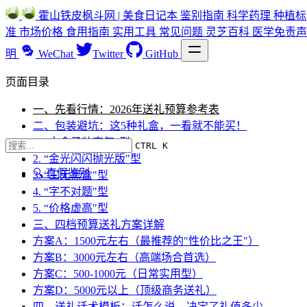
霍山铁皮枫斗网 | 美食日记本
鉴别指南
科学药理
种植标
准
市场价格
食用指南
实用工具
常见问题
灵芝百科
医学免责声
明
WeChat
Twitter
GitHub
页面目录
一、先看行情：2026年送礼预算参考表
二、包装避坑：这5种礼盒，一看就不能买！
1. “大盒子装空气"型
CTRL K
2. “金光闪闪抛光版"型
🔍 真假鉴别
3. “三无黑盒"型
4. “字不对题"型
5. “价格虚高"型
三、四档预算送礼方案详解
方案A：1500元左右（最推荐的"性价比之王"）
方案B：3000元左右（高端场合首选）
方案C：500-1000元（日常实用型）
方案D：5000元以上（顶级商务送礼）
四、送礼话术模板：话怎么说，决定了礼值多少