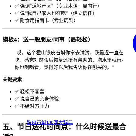
✅ 强调"道地产区"（专业术语，显内行）
✅ 说"我自己家人也在吃"（建立信任）
✅ 附食用指南卡（专业周到）
模板4：送一般朋友/同事（最轻松）
“哎，这个霍山铁皮石斛你拿去试试。我最近一直在
吃，感觉对熬夜后恢复还挺有帮助的，泡水里就行。
你也喝喝看，觉得好以后我告诉你在哪买的。”
关键要素
：
✅ 轻松不客套
✅ 说自己的亲身体验
✅ 不给对方压力
铁皮石斛100问大辞典
五、节日送礼时间点：什么时候送最合