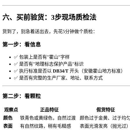
六、买前验货：3步现场质检法
货到了，别急着送出去，先花5分钟做个质检：
第一步：看信息
✅ 包装上是否有"霍山"字样
✅ 是否有"地理标志保护产品"标识
✅ 执行标准是否以
DB34/T
开头（安徽霍山地方标准）
✅ 是否有完整的生产厂家、地址、联系方式
第二步：看颗粒
观察点
正品特征
假货特征
颜色
铁青色或黄绿色，自然过渡
颜色过于金黄、过于均
表面
有自然纹路，稍有毛糙感
表面光滑发亮（抛光过