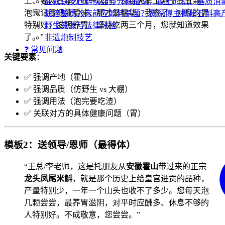
上、要两三年才收一次的。您每天早上泡个三五颗，
盆栽铁皮石斛换盆与分株指南：换土时机、基质消
泡完记得把渣嚼掉，那才是精华。我查了，对您的胃
栽培基质入床前应如何杀菌？资深博主揭秘石斛高产
特别好，滋阴养胃，坚持吃两三个月，您就知道效果
野生资源与法律风险
了。”
非遗炮制技艺
❓ 常见问题
关键要素
：
✅ 强调产地（霍山）
✅ 强调品质（仿野生 vs 大棚）
✅ 强调用法（泡完要吃渣）
✅ 关联对方的具体健康问题（胃）
模板2：送领导/恩师（最得体）
“王总/李老师，这是托朋友从
安徽霍山
带过来的正宗
龙头凤尾米斛
，就是那个历史上给皇宫进贡的品种，
产量特别少，一年一个山头也收不了多少。您每天泡
几颗尝尝，最养胃滋阴，对平时应酬多、休息不够的
人特别好。不成敬意，您尝尝。”