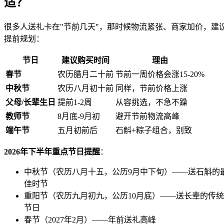
适？
很多人送礼卡在"节前几天"，那时候物流紧张、商家加价，建
提前规划：
节日
建议购买时间
理由
春节
农历腊月二十前
节前一周价格会涨15-20%
中秋节
农历八月初十前
同样，节前价格上涨
父母/长辈生日
提前1-2周
从容挑选，不急不躁
教师节
8月底-9月初
避开节前物流高峰
端午节
五月初前后
石斛+粽子组合，别致
2026年下半年重点节日提醒
：
中秋节（农历八月十五，公历9月中下旬）——送石斛的
佳时节
重阳节（农历九月初九，公历10月底）——送长辈的传统
节日
春节（2027年2月）——年前送礼高峰