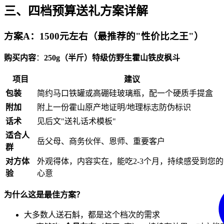
三、四档预算送礼方案详解
方案A：1500元左右（最推荐的"性价比之王"）
购买内容
：
250g（半斤）特级仿野生霍山铁皮枫斗
项目
建议
包装
简约马口铁罐或高硼硅玻璃瓶，配一个硬质手提盒
附加
附上一份霍山原产地证明/地理标志防伪标识
话术
见后文"送礼话术模板"
适合人
岳父母、商务伙伴、恩师、重要客户
群
对方体
外观得体，内容实在，能吃2-3个月，持续感受到您的
验
心意
为什么这是最佳方案？
大多数人送石斛，都是这个档次的需求