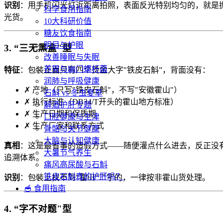
识别
：用手机闪光灯近距离拍照，表面反光特别均匀的，就是
科学食用指南
光货。
10大科研价值
糖友饮食指南
明目与护眼
3. “三无黑盒"型
改善睡眠与失眠
养胃与幽门螺杆菌
特征
：包装正面只有四个烫金大字"铁皮石斛”，背面没有：
润肺与呼吸健康
✗ 产地（只写"铁皮石斛"，不写"安徽霍山"）
石斛 vs 冬虫夏草
✗ 执行标准（DB34/T开头的霍山地方标准）
解酒护肝专题
✗ 生产日期和保质期
口腔健康与生津
✗ 生产厂家和联系方式
骨骼与关节健康
大脑与认知健康
真相
：这是最省事的造假方式——随便灌点什么进去，反正没
大暑节气养生
追溯体系。
痛风高尿酸与石斛
铁皮石斛真的护肝吗？
识别
：包装上找不到"霍山"二字的，一律按非霍山货处理。
🥣 食用指南
4. “字不对题"型