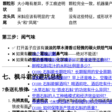
颗粒形
大小略有差异，手工痕迹明
颗粒完全一致，机器量
状
显
感
龙头凤
米斛应该有明显的"龙
没有这些特征，或形状
尾
头"和"凤尾"
自然
第三步：闻气味
✅ 打开盖子应该有
淡淡的草木清香
或
轻微的碳火烘焙气
20个刁钻问题
❌ 如果有
酸味、霉味、刺鼻气味
——绝对不能送！
想让鲜榨石斛汁口感更好，应该加什么食材？
❌ 如果有
浓郁的香精味、化学味
——可能是处理过的
鲜榨石斛花汁的水料比例是多少？
Q106: 石斛能长期吃吗？长期服用的安全周
七、枫斗君的避坑总结
石斛什么时间吃最好？早上还是晚上、空腹还
Q108: 石斛能解酒吗？喝酒前吃、酒后吃有
7条送礼铁律
“水草石斛”与“铁皮石斛”的功效有什么异同？
兜唇石斛的人工种植模式和经济效益如何？
先辨真假，再谈档次
—— 假的米斛送出去，还不如送真
兜唇石斛（水草石斛）的药理作用与药用价值
铁皮有面子
Q100: 如何保障浙产铁皮石斛的质量？