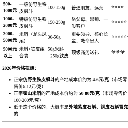
500-
一级仿野生铁
⭐⭐⭐⭐
100-150g
普通朋友、远亲
1000元
皮枫斗
1000-
特级仿野生铁
岳父母、恩师、一
⭐⭐⭐⭐⭐
150-250g
2000元
皮枫斗
般客户
2000-
米斛（龙头凤
重要领导、核心长
⭐⭐⭐⭐⭐
30-50g
5000元
尾）
辈、救命恩人
5000元
米斛+铁皮组
50g米斛
💎💎💎
顶级商务送礼
以上
合装
+250g铁皮
2026年价格提醒
：
正宗
仿野生铁皮枫斗
的产地成本价约为
4-6元/克
（市场零
售价6-12元/克）
正宗
霍山米斛
的产地成本价约为
50-80元/克
（市场零售价
100-200元/克）
低于这个价格的，大概率是
外地紫皮石斛、铜皮石斛冒充
的