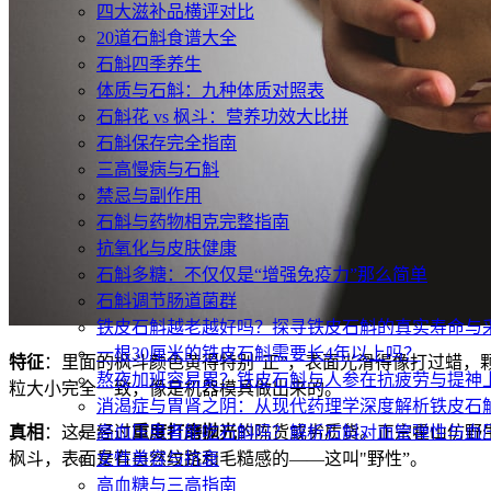
四大滋补品横评对比
20道石斛食谱大全
石斛四季养生
体质与石斛：九种体质对照表
石斛花 vs 枫斗：营养功效大比拼
石斛保存完全指南
三高慢病与石斛
禁忌与副作用
石斛与药物相克完整指南
抗氧化与皮肤健康
石斛多糖：不仅仅是“增强免疫力”那么简单
石斛调节肠道菌群
铁皮石斛越老越好吗？探寻铁皮石斛的真实寿命与
一根30厘米的铁皮石斛需要长4年以上吗？
特征
：里面的枫斗颜色黄得特别"正”，表面光滑得像打过蜡，
熬夜加班容易累？铁皮石斛与人参在抗疲劳与提神
粒大小完全一致，像是机器模具做出来的。
消渴症与胃肾之阴：从现代药理学深度解析铁皮石
真相
：这是经过
重度打磨抛光
的陈货或劣质货。正宗霍山仿野
高血压患者能吃石斛吗？解析石斛对血管弹性与血
枫斗，表面是有自然纹路和毛糙感的——这叫"野性”。
女性美容与抗衰
高血糖与三高指南