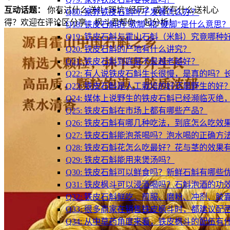
互动话题：
你有过什么送礼"踩坑"经历？或者有什么送礼心
Q80: 家养铁皮石斛叶子发黄怎么办？
得？欢迎在评论区分享，枫斗君帮你一起分析！
Q18: 铁皮石斛的“软脚”和“硬脚”是什么意
Q19: 铁皮石斛与霍山石斛（米斛）究竟哪种
Q20: 铁皮石斛的产地有什么讲究？
Q21: 铁皮石斛到底是不是越老越好？
Q22: 有人说铁皮石斛生长很慢，是真的吗
Q23: 铁皮石斛是人工栽培的好还是野生的好
Q24: 媒体上说野生的铁皮石斛已经濒临灭
Q25: 铁皮石斛在市场上都有哪些产品？
Q26: 铁皮石斛有哪几种吃法，到底怎么吃效
Q27: 铁皮石斛能泡茶喝吗？泡水喝的正确方
Q28: 铁皮石斛花怎么吃最好？花与茎的效果
Q29: 铁皮石斛能用来煲汤吗？
Q30: 铁皮石斛可以鲜食吗？新鲜石斛有哪些
Q31: 铁皮枫斗可以浸酒喝吗？石斛泡酒的功
Q32: 铁皮石斛鲜吃、煎服、磨粉、冲剂、
Q33: 很多商家在销售铁皮枫斗时，都建议
Q34: 从中草药角度来看，铁皮枫斗的配伍有