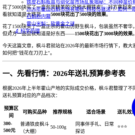
铁皮石斛瓶苗与驯化苗市场乱象揭秘：不同种苗价
花了5000块买了一盒包装精美的"外地大棚铁皮"，对方拿起来
2026年霍山石斛市场有哪些“科技与狠活”？如何一
看就知道是大路货——
5000块花出了500块的效果
。
石斛粉内幕
霍山米斛：软黄金之谜
花了1500块买了一盒正宗的霍山仿野生枫斗，包装虽然不奢华
🔬 科学药理
但对方一品尝就知道是好东西——
1500块花出了3000块的效果
今天这篇文章，枫斗君就站在2026年的最新市场行情下，教大
如何把"钱花在刀刃上"。
一、先看行情：2026年送礼预算参考表
根据2026年上半年霍山产地的实际成交价格，枫斗君整理了不
送礼预算对应的产品档次：
预算区
可购买品种
推荐规格
适合场景
送礼效
间
300-
普通铁皮枫斗
同事伴手礼、日常
⭐⭐⭐
50-100g
500元
（大棚）
探访