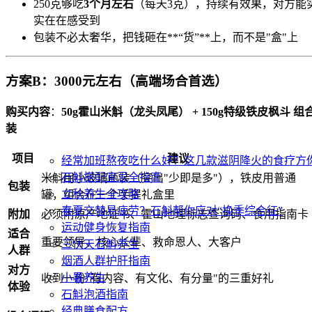
250克够吃
3个月左右
（每天3克），持续有效果，对方能
实在在感受到
包装不必太奢华，把钱砸在**“货”**上，而不是"盒"上
方案B：3000元左右（高端场合首选）
购买内容
：
50g霍山米斛（龙头凤尾） + 150g特级铁皮枫斗 组
装
项目
建议
经常加班熬夜吃什么好？这几款滋阴降火的食疗方
石斛搭配宜忌全指南
米斛用小玻璃瓶装（突出"少即是多"），铁皮用普通
包装
立秋养生全攻略
罐，组合在一个手提礼盒里
春夏交替易疲劳？石斛帮你应对“换季综合征”
附加
必须附原产地证书、霍山地理标志查询码、食用指南卡
运动健身恢复指南
适合
重要领导、核心长辈、救命恩人、大客户
三伏天石斛养生
人群
烟酒人群护肝指南
对方
小暑养生
收到一份"有内容、有文化、有分量"的三重好礼
体验
石斛泡酒指南
经典膳食配方