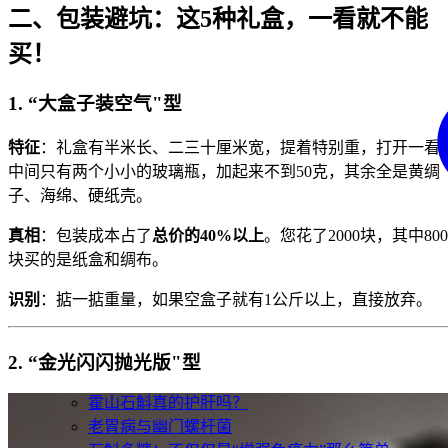
二、包装避坑：这5种礼盒，一看就不能
买！
1. “大盒子装空气"型
特征
：礼盒有半米长、二三十厘米宽，提着特别重，打开一看
中间只有两个小小的玻璃瓶，加起来不到50克，其余全是黄绸
子、海绵、硬纸壳。
真相
：包装成本占了
总价的40%以上
。您花了2000块，其中800
块买的是纸盒和绸布。
识别
：掂一掂重量，如果空盒子就有1公斤以上，直接放弃。
2. “金光闪闪抛光版"型
霍山石斛真的护肝吗？
老胃病与幽门螺杆菌