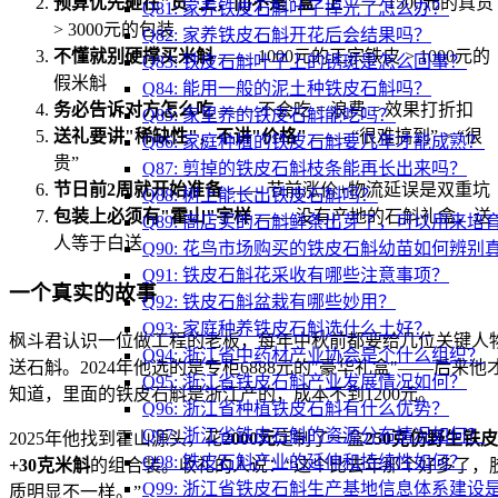
预算优先砸在"货"上，而不是"盒"上
—— 1500元的真货
Q81: 家养铁皮石斛叶子掉光了怎么办？
> 3000元的包装
Q82: 家养铁皮石斛开花后会结果吗？
不懂就别硬撑买米斛
—— 1000元的正宗铁皮 > 1000元的
Q83: 铁皮石斛叶子上的锈斑是怎么回事？
假米斛
Q84: 能用一般的泥土种铁皮石斛吗？
务必告诉对方怎么吃
—— 不会吃 = 浪费 = 效果打折扣
Q85: 家里养的铁皮石斛能吃吗？
送礼要讲"稀缺性"，不讲"价格"
—— “很难搞到” > “很
Q86: 家庭种植的铁皮石斛要几年才能成熟？
贵”
Q87: 剪掉的铁皮石斛枝条能再长出来吗？
节日前2周就开始准备
—— 节前涨价+物流延误是双重坑
Q88: 树上能长出铁皮石斛吗？
包装上必须有"霍山"字样
—— 没有产地的石斛礼盒，送
Q89: 商店买的石斛鲜条出芽了，可以用来培
人等于白送
Q90: 花鸟市场购买的铁皮石斛幼苗如何辨别
Q91: 铁皮石斛花采收有哪些注意事项？
一个真实的故事
Q92: 铁皮石斛盆栽有哪些妙用？
Q93: 家庭种养铁皮石斛选什么土好？
枫斗君认识一位做工程的老板，每年中秋前都要给几位关键人
Q94: 浙江省中药材产业协会是个什么组织？
送石斛。2024年他选的是专柜6888元的"豪华礼盒"——后来他
Q95: 浙江省铁皮石斛产业发展情况如何？
知道，里面的铁皮石斛是浙江产的，成本不到1200元。
Q96: 浙江省种植铁皮石斛有什么优势？
Q97: 浙江省铁皮石斛的资源分布情况如何？
2025年他找到霍山源头，花
2000元
定制了一盒
250克仿野生铁皮
Q98: 铁皮石斛产业的延伸和持续性如何？
+30克米斛
的组合装。收礼的人说：“这个比去年那个好多了，
Q99: 浙江省铁皮石斛生产基地信息体系建设
质明显不一样。”