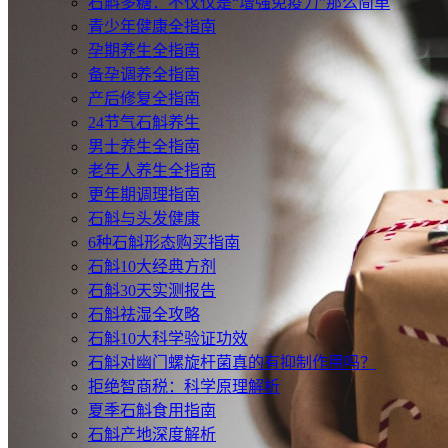
石斛多糖：不仅仅是“增强免疫力”那么简单
青少年健康全指南
孕期养生全指南
备孕调养全指南
产后修复全指南
24节气石斛养生
男士养生全指南
老年人养生全指南
更年期调理指南
石斛与头发健康
6种石斛形态购买指南
石斛10大经典方剂
石斛30天实测报告
石斛祛湿全攻略
石斛10大科学验证功效
石斛对幽门螺旋杆菌真的有抑制作用吗？
拒绝智商税：科学原理解析
夏季石斛食用指南
石斛产地深度解析