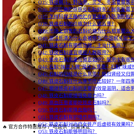
Q35: 铁皮枫斗、野山参、灵芝、冬虫夏草
Q36: 如何正确贮存铁皮石斛鲜条？鲜条发霉
Q37: 怎样科学正确地贮存铁皮枫斗防潮防蛀
Q38: 铁皮石斛的价格为什么这么贵？
Q39: 市场上销售的石斛价格为什么相差那么
Q40: 浙江乐清为什么会被称为"中国枫斗加工
Q41: 铁皮石斛有哪些功效，主治什么病？
Q42: 铁皮石斛适宜哪些人群服用？
Q43: 铁皮石斛用量与禁忌如何？服用中有哪
Q44: 石斛“味甘入脾”是什么意思？石斛“味
Q45: 石斛的归经是什么意思？既归肾经又归
Q46: 铁皮石斛在什么季节吃比较好？一年四
Q47: 据说铁皮石斛的主要功效是滋阴，适合
Q48: 铁皮石斛能增强免疫力吗？
Q49: 高血压患者能吃铁皮石斛吗？
Q50: 铁皮石斛能降血脂吗？
Q51: 铁皮石斛有护嗓作用吗？
Q52: 铁皮石斛对治疗女性产后虚损有效果吗
🔥 官方合作特惠推荐
产地直供 · 质量保证
Q53: 铁皮石斛能够明目吗？