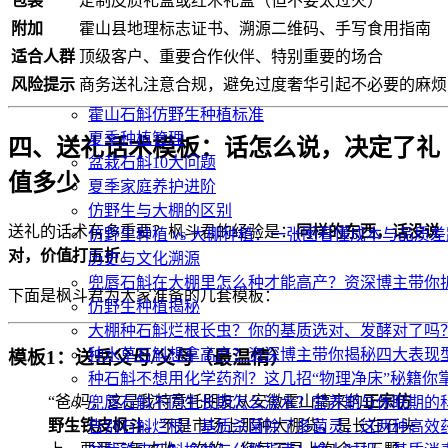
包装
定制皮质礼盒或红木礼盒（但不要太过火）
附加
霍山县地理标志证书、溯源二维码、手写食用指南
适合人群
顶级客户、重要合作伙伴、特别重要的场合
风险提示
商务送礼注意合规，避免过度奢华引起不必要的麻烦
霍山石斛仿野生种植标准
夏季种植管理
四、送礼话术模板：话怎么说，决定了礼
盆栽石斛10大问题
值多少
夏季家庭养护进阶
仿野生与大棚的区别
送礼的话术有多重要？枫斗君的经验是：
同样的东西，话没说
仿野生种植 vs 大棚种植：一张图看懂成本与品质差
对，价值打五折
。
历史与文化溯源
兜唇石斛在大棚里怎么种才能高产？资深博主带你
下面是枫斗君为大家准备的几套模板：
仿野生种植揭秘
大棚种石斛烂根长虫？你的基质选对、发酵对了吗
种水草石斛想拿高产？资深博主带你揭秘四大表现
模板1：送岳父母/父母（最温情）
种石斛不想用化学药剂？这几招“物理净床”秘籍你
“爸/妈，这是我特意托朋友从安徽霍山搞来的
正宗仿
兜唇石斛不同生长期怎么浇水？营养期与休眠期的
野生铁皮枫斗
。不是市场上那种大棚货，是长在石头
告别石斛烂根！基质杀菌除了多菌灵，这两种高效