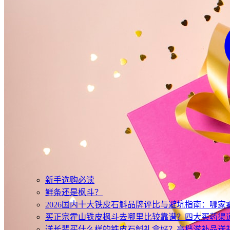
新手选购必读
鲜条还是枫斗？
2026国内十大铁皮石斛品牌评比与避坑指南：哪
买正宗霍山铁皮枫斗去哪里比较靠谱？四大买药渠
送长辈买什么样的铁皮石斛礼盒好？高档滋补品送