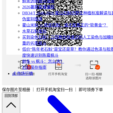
鲜条选购避坑指南
2026暑期直播骗局
DB34/T 2646-2016 霍山石斛仿野生种植标准解读与
伪鉴别图谱
霍山米斛 vs 铁皮石斛：谁才是真正的“软黄金”？
水草石斛鉴别
买到染色石斛？三招教你快速识别人工染色与加糖
重的劣质枫斗
低价“陈年老石斛”是宝还是草？教你通过色泽与胶
度快速识别陈霉枫斗
鲜条 vs 枫斗：怎么选？
石斛保存指南
💰 市场行情
保存图片至相册 ｜ 打开手机淘宝扫一扫 ｜ 即可领券下单
回到顶部