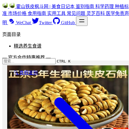
霍山铁皮枫斗网 | 美食日记本
鉴别指南
科学药理
种植标
准
市场价格
食用指南
实用工具
常见问题
灵芝百科
医学免责声
明
WeChat
Twitter
GitHub
页面目录
精选养生食谱
— 官方合作特惠推荐 —
CTRL K
🔍 真假鉴别