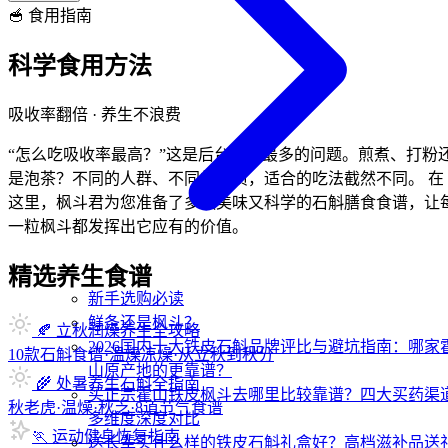
🥣 食用指南
科学食用方法
吸收率翻倍 · 养生不浪费
“怎么吃吸收率最高？”这是后台收到最多的问题。煎煮、打粉
是泡茶？不同的人群、不同的体质，适合的吃法截然不同。 在
这里，枫斗君为您准备了多款美味又科学的石斛膳食食谱，让
一粒枫斗都发挥出它应有的价值。
精选养生食谱
新手选购必读
鲜条还是枫斗？
🍂 立秋润燥养生全攻略
2026国内十大铁皮石斛品牌评比与避坑指南：哪家
10款石斛食谱·温燥凉燥·从立秋到秋分
山原产地的更靠谱？
🌾 处暑养生石斛全指南
买正宗霍山铁皮枫斗去哪里比较靠谱？四大买药渠
秋老虎·温燥·秋乏·8道节气食谱
多维度深度对比
🏃 运动健身恢复指南
送长辈买什么样的铁皮石斛礼盒好？高档滋补品送