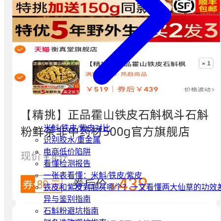
米斛/铁皮/紫皮对比
识别胶水/重金属
电商低价陷阱
看懂检测报告
一张表看懂：米斛/铁皮/紫皮
铁皮和紫皮到底买哪个？一文看懂两大仙草的功效
异与鉴别指南
石斛粉避坑指南