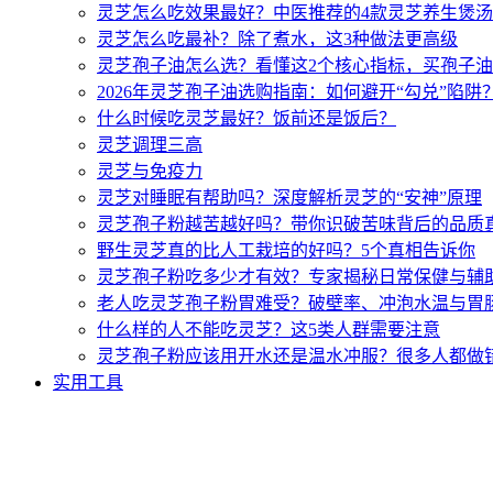
灵芝怎么吃效果最好？中医推荐的4款灵芝养生煲
灵芝怎么吃最补？除了煮水，这3种做法更高级
灵芝孢子油怎么选？看懂这2个核心指标，买孢子
2026年灵芝孢子油选购指南：如何避开“勾兑”陷阱
什么时候吃灵芝最好？饭前还是饭后？
灵芝调理三高
灵芝与免疫力
灵芝对睡眠有帮助吗？深度解析灵芝的“安神”原理
灵芝孢子粉越苦越好吗？带你识破苦味背后的品质
野生灵芝真的比人工栽培的好吗？5个真相告诉你
灵芝孢子粉吃多少才有效？专家揭秘日常保健与辅
老人吃灵芝孢子粉胃难受？破壁率、冲泡水温与胃
什么样的人不能吃灵芝？这5类人群需要注意
灵芝孢子粉应该用开水还是温水冲服？很多人都做
实用工具