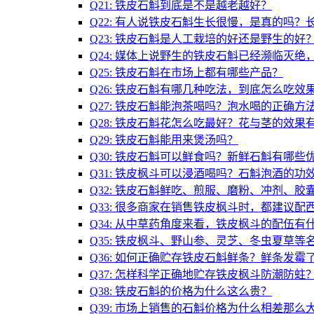
Q21: 铁皮石斛到底是不是越老越好？
Q22: 有人说铁皮石斛生长很慢，是真的吗
Q23: 铁皮石斛是人工栽培的好还是野生的好
Q24: 媒体上说野生的铁皮石斛已经濒临灭
Q25: 铁皮石斛在市场上都有哪些产品？
Q26: 铁皮石斛有哪几种吃法，到底怎么吃效
Q27: 铁皮石斛能泡茶喝吗？泡水喝的正确方
Q28: 铁皮石斛花怎么吃最好？花与茎的效果
Q29: 铁皮石斛能用来煲汤吗？
Q30: 铁皮石斛可以鲜食吗？新鲜石斛有哪些
Q31: 铁皮枫斗可以浸酒喝吗？石斛泡酒的功
Q32: 铁皮石斛鲜吃、煎服、磨粉、冲剂、
Q33: 很多商家在销售铁皮枫斗时，都建议
Q34: 从中草药角度来看，铁皮枫斗的配伍有
Q35: 铁皮枫斗、野山参、灵芝、冬虫夏草
Q36: 如何正确贮存铁皮石斛鲜条？鲜条发霉
Q37: 怎样科学正确地贮存铁皮枫斗防潮防蛀
Q38: 铁皮石斛的价格为什么这么贵？
Q39: 市场上销售的石斛价格为什么相差那么