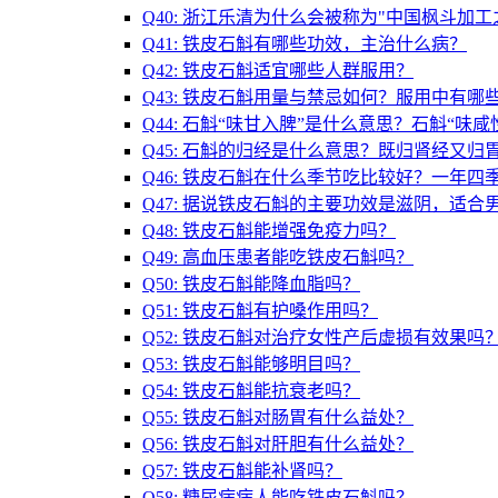
Q40: 浙江乐清为什么会被称为"中国枫斗加工
Q41: 铁皮石斛有哪些功效，主治什么病？
Q42: 铁皮石斛适宜哪些人群服用？
Q43: 铁皮石斛用量与禁忌如何？服用中有哪
Q44: 石斛“味甘入脾”是什么意思？石斛“味
Q45: 石斛的归经是什么意思？既归肾经又归
Q46: 铁皮石斛在什么季节吃比较好？一年四
Q47: 据说铁皮石斛的主要功效是滋阴，适合
Q48: 铁皮石斛能增强免疫力吗？
Q49: 高血压患者能吃铁皮石斛吗？
Q50: 铁皮石斛能降血脂吗？
Q51: 铁皮石斛有护嗓作用吗？
Q52: 铁皮石斛对治疗女性产后虚损有效果吗
Q53: 铁皮石斛能够明目吗？
Q54: 铁皮石斛能抗衰老吗？
Q55: 铁皮石斛对肠胃有什么益处？
Q56: 铁皮石斛对肝胆有什么益处？
Q57: 铁皮石斛能补肾吗？
Q58: 糖尿病病人能吃铁皮石斛吗？