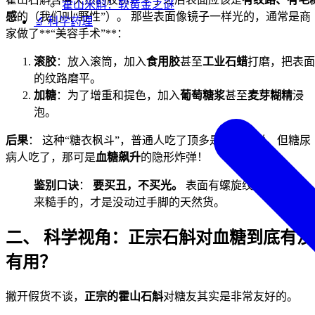
霍山米斛：软黄金之谜
感
的（我们叫“野性”）。 那些表面像镜子一样光的，通常是商
🔬 科学药理
家做了**“美容手术”**：
滚胶
：放入滚筒，加入
食用胶
甚至
工业石蜡
打磨，把表面
的纹路磨平。
加糖
：为了增重和提色，加入
葡萄糖浆
甚至
麦芽糊精
浸
泡。
后果
： 这种“糖衣枫斗”，普通人吃了顶多是交智商税，但糖尿
病人吃了，那可是
血糖飙升
的隐形炸弹！
鉴别口诀
：
要买丑，不买光。
表面有螺旋纹、摸起
来糙手的，才是没动过手脚的天然货。
二、 科学视角：正宗石斛对血糖到底有没
有用？
撇开假货不谈，
正宗的霍山石斛
对糖友其实是非常友好的。