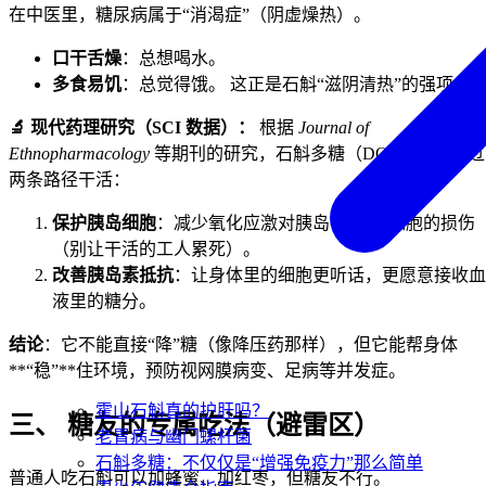
在中医里，糖尿病属于“消渴症”（阴虚燥热）。
口干舌燥
：总想喝水。
多食易饥
：总觉得饿。 这正是石斛“滋阴清热”的强项。
🔬 现代药理研究（SCI 数据）：
根据
Journal of
Ethnopharmacology
等期刊的研究，石斛多糖（DOP）主要通过
两条路径干活：
保护胰岛细胞
：减少氧化应激对胰岛 $\beta$ 细胞的损伤
（别让干活的工人累死）。
改善胰岛素抵抗
：让身体里的细胞更听话，更愿意接收血
液里的糖分。
结论
：它不能直接“降”糖（像降压药那样），但它能帮身体
**“稳”**住环境，预防视网膜病变、足病等并发症。
霍山石斛真的护肝吗？
三、 糖友的专属吃法（避雷区）
老胃病与幽门螺杆菌
石斛多糖：不仅仅是“增强免疫力”那么简单
普通人吃石斛可以加蜂蜜、加红枣，但糖友不行。