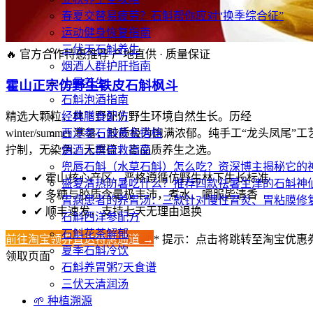
春夏交替易疲劳？石斛帮你应对“换季综合征”
运动健身恢复指南
三伏天石斛养生
🔥 官方合作特惠推荐
产地直供 · 质量保证
烟酒人群护肝指南
小暑养生
霍山正宗仿野生铁皮石斛枫斗
石斛泡酒指南
精选大颗粒，林下野外仿野生环境自然生长。历经
经典膳食配方
winter/summer 寒暑，胶质极为饱满浓郁。纯手工“龙头凤尾”工
西洋参石斛黄金搭档
拧制，无染色、无熏硫，高品质养生之选。
烟酒人群自救指南
兜唇石斛（水草石斛）怎么吃？资深博主揭秘它的
✔
霍山核心产区，严格遵循仿野生林下生长标准
盛夏清热防暑吃什么？推荐四款祛暑生津的石斛神
✔
多糖与胶质含量极丰沛，煮水、嚼服皆清香
胃病患者的养胃汤：三款针对慢性胃炎、胃粘膜修
✔
顺丰速发，支持七天无理由退换
石斛西洋参配方
石斛花茶解郁
前往淘宝领券直达特惠通道 →
* 提示：点击将跳转至淘宝优惠
夏季石斛冷饮
领取页面
石斛养胃粥7天食谱
三伏天清润汤
🌱 种植溯源