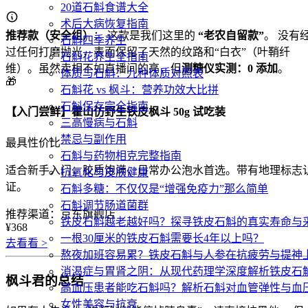
20道石斛食谱大全
术后大病恢复指南
推荐款（安全组）
： 这款是我们这里的
“老农自留款”
。 没有
石斛四季养生
过任何打磨抛光，表面保留了天然的纹路和“白衣”（叶鞘纤
石斛花养生全指南
维）。虽然卖相不如直播间的亮，但
测糖仪实测：0 添加
。
体质与石斛：九种体质对照表
🎁
石斛花 vs 枫斗：营养功效大比拼
石斛保存完全指南
【入门尝鲜】霍山仿野生铁皮枫斗 50g 试吃装
三高慢病与石斛
禁忌与副作用
最具性价比
石斛与药物相克完整指南
适合新手入门，胶质饱满，日常办公泡水首选。带有地理标志
抗氧化与皮肤健康
证。
石斛多糖：不仅仅是“增强免疫力”那么简单
石斛调节肠道菌群
推荐渠道：京东旗舰店
铁皮石斛越老越好吗？探寻铁皮石斛的真实寿命与
¥368
一根30厘米的铁皮石斛需要长4年以上吗？
去看看 >
熬夜加班容易累？铁皮石斛与人参在抗疲劳与提神
消渴症与胃肾之阴：从现代药理学深度解析铁皮石
枫斗君的总结
高血压患者能吃石斛吗？解析石斛对血管弹性与血
女性美容与抗衰