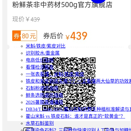
米斛/铁皮/紫皮对比
识别胶水/重金属
电商低价陷阱
看懂检测报告
一张表看懂：米斛/铁皮/紫皮
铁皮和紫皮到底买哪个？一文看懂两大仙草的功效
石斛粉避坑指南
鲜条选购避坑指南
2026暑期直播骗局
DB34/T 2646-2016 霍山石斛仿野生种植标准解
霍山米斛 vs 铁皮石斛：谁才是真正的“软黄金”？
水草石斛鉴别
买到染色石斛？三招教你快速识别人工染色与加糖