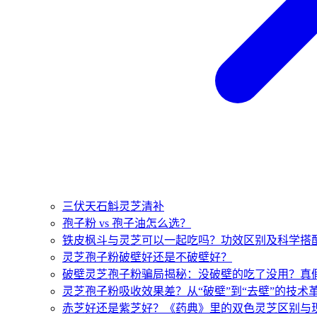
三伏天石斛灵芝清补
孢子粉 vs 孢子油怎么选？
铁皮枫斗与灵芝可以一起吃吗？功效区别及科学搭
灵芝孢子粉破壁好还是不破壁好？
破壁灵芝孢子粉骗局揭秘：没破壁的吃了没用？真
灵芝孢子粉吸收效果差？从“破壁”到“去壁”的技术
赤芝好还是紫芝好？《药典》里的双色灵芝区别与