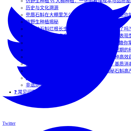
仿野生种植 vs 大棚种植：一张图看懂成本与品质差
历史与文化溯源
兜唇石斛在大棚里怎么种才能高产？资深博主带你
仿野生种植揭秘
大棚种石斛烂根长虫？你的基质选对、发酵对了吗
种水草石斛想拿高产？资深博主带你揭秘四大表现
种石斛不想用化学药剂？这几招“物理净床”秘籍你
兜唇石斛不同生长期怎么浇水？营养期与休眠期的
告别石斛烂根！基质杀菌除了多菌灵，这两种高效
盆栽铁皮石斛换盆与分株指南：换土时机、基质消
栽培基质入床前应如何杀菌？资深博主揭秘石斛高产
野生资源与法律风险
非遗炮制技艺
❓ 常见问题
Twitter