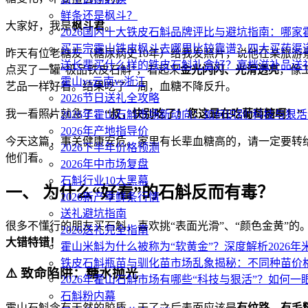
鲜条还是枫斗？
大家好，我是
枫斗君
。
2026国内十大铁皮石斛品牌评比与避坑指南：哪
买正宗霍山铁皮枫斗去哪里比较靠谱？四大买药渠
昨天有位老糖友（糖尿病史10年）给我发照片，说他在某旅游
送长辈买什么样的铁皮石斛礼盒好？高档滋补品送
点买了一罐“极品铁皮石斛”，看起来
金光闪闪、光滑透亮
，像
霍山vs云南vs浙江
艺品一样好看。结果吃了一周，血糖不降反升。
2026节日送礼全攻略
我一看照片就急了：
“叔，快别吃了！您这是在吃葡萄糖啊！”
2026年霍山石斛市场新动向：如何识别“科技与狠活
2026年产地指导价
今天这篇，事关健康安危。家里有长辈血糖高的，请一定要转
2026下半年价格预测
他们看。
2026年中市场复盘
石斛行业10大黑幕
一、 为什么“好看”的石斛反而有毒？
2026新产季鲜条行情
送礼避坑指南
很多不懂行的朋友买石斛，喜欢挑“表面光滑”、“颜色金黄”的
2026送礼完全指南
大错特错！
霍山米斛为什么被称为“软黄金”？深度解析2026
铁皮石斛瓶苗与驯化苗市场乱象揭秘：不同种苗价
⚠️ 致命陷阱：糖水抛光
2026年霍山石斛市场有哪些“科技与狠活”？如何一
石斛粉内幕
霍山石斛含有天然的胶质，干了之后表面应该是
有纹路、有毛