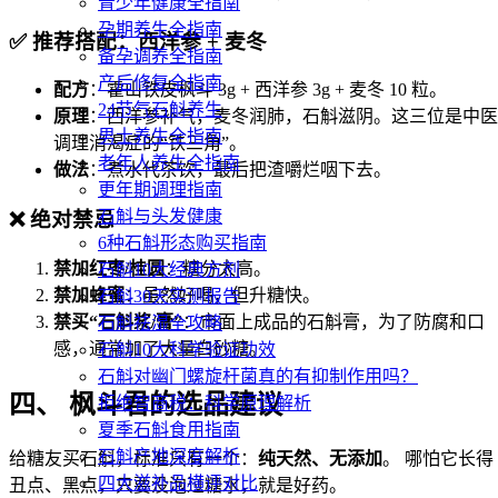
青少年健康全指南
孕期养生全指南
✅ 推荐搭配：西洋参 + 麦冬
备孕调养全指南
产后修复全指南
配方
：霍山铁皮枫斗 3g + 西洋参 3g + 麦冬 10 粒。
24节气石斛养生
原理
：西洋参补气，麦冬润肺，石斛滋阴。这三位是中医
男士养生全指南
调理消渴症的“铁三角”。
老年人养生全指南
做法
：煮水代茶饮，最后把渣嚼烂咽下去。
更年期调理指南
石斛与头发健康
❌ 绝对禁忌
6种石斛形态购买指南
禁加红枣/桂圆
：糖分太高。
石斛10大经典方剂
禁加蜂蜜
：虽然好喝，但升糖快。
石斛30天实测报告
禁买“石斛浆/膏”
：市面上成品的石斛膏，为了防腐和口
石斛祛湿全攻略
感，通常加了大量白砂糖。
石斛10大科学验证功效
石斛对幽门螺旋杆菌真的有抑制作用吗？
四、 枫斗君的选品建议
拒绝智商税：科学原理解析
夏季石斛食用指南
石斛产地深度解析
给糖友买石斛，标准只有一个：
纯天然、无添加
。 哪怕它长得
四大滋补品横评对比
丑点、黑点，只要没泡过糖水，就是好药。