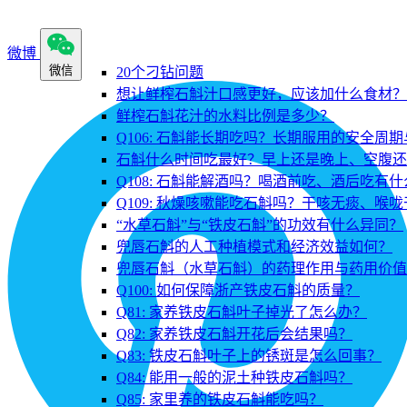
微博
微信
20个刁钻问题
想让鲜榨石斛汁口感更好，应该加什么食材？
鲜榨石斛花汁的水料比例是多少？
Q106: 石斛能长期吃吗？长期服用的安全周
石斛什么时间吃最好？早上还是晚上、空腹还
Q108: 石斛能解酒吗？喝酒前吃、酒后吃有
Q109: 秋燥咳嗽能吃石斛吗？干咳无痰、喉
“水草石斛”与“铁皮石斛”的功效有什么异同？
兜唇石斛的人工种植模式和经济效益如何？
兜唇石斛（水草石斛）的药理作用与药用价值
Q100: 如何保障浙产铁皮石斛的质量？
Q81: 家养铁皮石斛叶子掉光了怎么办？
Q82: 家养铁皮石斛开花后会结果吗？
Q83: 铁皮石斛叶子上的锈斑是怎么回事？
Q84: 能用一般的泥土种铁皮石斛吗？
Q85: 家里养的铁皮石斛能吃吗？