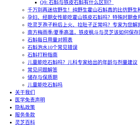
Q9: 石斛与铁皮石斛有什么区别？
千万别再迷信野生！纯野生霍山石斛真的比仿野生
孕妇、经期女性能吃霍山铁皮石斛吗？特殊时期食
吃灵芝孢子粉后上火、拉肚子正常吗？专家为您解惑
南方梅雨季/夏季高温，铁皮枫斗与灵芝该如何保存
石斛每日用量对照表
石斛泡水10个常见错误
石斛打粉指南
儿童能吃石斛吗？儿科专家给出的年龄与剂量建议
常见问题解答
储存与保质期
儿童能吃石斛吗
关于我们
医学免责声明
隐私政策
服务条款
灵芝百科