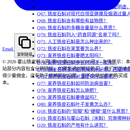
Q66: 都说铁皮石斛治疗阴虚，那什么是阴
Q67: 铁皮石斛对现代白领亚健康及烟酒过量
Q68: 铁皮石斛含有哪些有益物质？
Q69: 铁皮石斛的多糖含量是什么意思？
Q70: 铁皮石斛列入“药食同源”名单了吗？
Q71: 人工铁皮石斛是怎么种出来的？
Q72: 铁皮石斛在家里要怎么养？
Email
复制链接
Q73: 家养铁皮石斛要晒太阳吗？
© 2026 霍山铁皮枫斗网 湘ICP备2026003535号-1 | 友情提示：
Q74: 家养铁皮石斛多长时间浇一次水？
站部分内容包含分销链接，如果您通过链接购买，我们可能会
Q75: 铁皮石斛浇水是用淘米水好呢，还是用
得少量佣金，这有助于维持网站运营，但不会增加您的购买成
Q76: 家养铁皮石斛对温度有什么要求？
本。
Q77: 家养铁皮石斛如何防治病虫害？
Q78: 家养铁皮石斛怎么施肥？
Q79: 家养铁皮石斛要换盆吗？
Q80: 家养铁皮石斛叶子发黄怎么办？
Q18: 铁皮石斛的“软脚”和“硬脚”是什么意
Q19: 铁皮石斛与霍山石斛（米斛）究竟哪种
Q20: 铁皮石斛的产地有什么讲究？