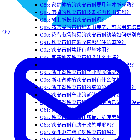
Q86: 家庭种植的铁皮石斛要几年才能成熟？
Q87: 剪掉的铁皮石斛枝条能再长出来吗？
Q88: 树上能长出铁皮石斛吗？
Q89: 商店买的石斛鲜条出芽了，可以用来培
QQ
Q90: 花鸟市场购买的铁皮石斛幼苗如何辨别
Q91: 铁皮石斛花采收有哪些注意事项？
Q92: 铁皮石斛盆栽有哪些妙用？
Q93: 家庭种养铁皮石斛选什么土好？
Q94: 浙江省中药材产业协会是个什么组织？
Q95: 浙江省铁皮石斛产业发展情况如何？
Q96: 浙江省种植铁皮石斛有什么优势？
Q97: 浙江省铁皮石斛的资源分布情况如何？
Q98: 铁皮石斛产业的延伸和持续性如何？
Q99: 浙江省铁皮石斛生产基地信息体系建设
Q61: 铁皮石斛能清肺吗？
Q62: 铁皮石斛能强壮筋骨，抗疲劳吗？
Q63: 铁皮石斛有助于改善睡眠吗？
Q64: 女性更年期能吃铁皮石斛吗？
Q65: 铁皮石斛有助于美容吗？