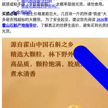
痛风高尿酸与石斛
腻感或粘手感（非胶质的粘），大概率是抛光货，请勿食用。
铁皮石斛真的护肝吗？
🥣 食用指南
买前必看：
市面上价格差距巨大，几百块一斤的所谓“铁皮”大
多是农残超标的大棚货。 为了安全起见，建议您先阅读
2026年
霍山石斛产地指导价
，了解真正的仿野生底价，避免买到劣质
光货。