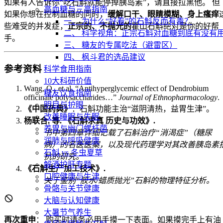
如果有人告诉你“吃石斛就能停掉胰岛素”，请直接拉黑他。 但
高血糖与三高指南
如果你想在控制血糖的同时，
缓解口干、眼睛模糊、身上瘙痒
一、 为什么“好看”的石斛反而有毒？
些难受的并发症，
正宗的、不抛光的
霍山石斛绝对是你的好帮
二、 科学视角：正宗石斛对血糖到底有没有
手。
三、 糖友的专属吃法（避雷区）
四、 枫斗君的选品建议
参考资料
科学食用指南
10大科研价值
Wang, Q., et al. “Antihyperglycemic effect of Dendrobium
糖友饮食指南
officinale polysaccharides…”
Journal of Ethnopharmacology
.
明目与护眼
《中国药典》
：石斛功能主治“滋阴清热，益胃生津”。
改善睡眠与失眠
杨联合, 等. 《石斛求真 历史与功效》.
养胃与幽门螺杆菌
书中第四章详细记载了石斛治疗“消渴症”（糖尿
润肺与呼吸健康
病）的名医医案，以及现代药理学对其改善胰岛素
石斛 vs 冬虫夏草
抗的研究。
解酒护肝专题
《石斛生产加工技术》.
口腔健康与生津
关于鉴别“胶水/蜡质抛光”石斛的物理特征分析。
骨骼与关节健康
大脑与认知健康
大暑节气养生
再次重申
： 购买时请务必用手摸一下表面。如果摸完手上有油