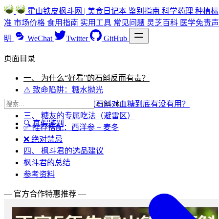
霍山铁皮枫斗网 | 美食日记本
鉴别指南
科学药理
种植标
准
市场价格
食用指南
实用工具
常见问题
灵芝百科
医学免责声
明
WeChat
Twitter
GitHub
页面目录
一、 为什么“好看”的石斛反而有毒？
⚠️ 致命陷阱：糖水抛光
二、 科学视角：正宗石斛对血糖到底有没有用？
CTRL K
三、 糖友的专属吃法（避雷区）
🔍 真假鉴别
✅ 推荐搭配：西洋参 + 麦冬
❌ 绝对禁忌
四、 枫斗君的选品建议
枫斗君的总结
参考资料
— 官方合作特惠推荐 —