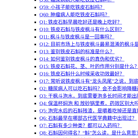
Q59: 小孩子能吃铁皮石斛吗？
Q60: 肿瘤病人能吃铁皮石斛吗？
Q1: 铁皮石斛早晨吃好还是晚上吃好？
Q10: 铁皮石斛与铁皮枫斗有什么区别？
Q11: 枫斗与铁皮枫斗是一回事吗？
Q12: 目前市场上与铁皮枫斗最易混淆的枫斗
Q13: 鉴别铁皮石斛的标准是什么？
Q14: 如何鉴别铁皮枫斗的真伪和优劣？
Q15: 铁皮石斛花、茎、叶的作用分别是什么
Q16: 铁皮石斛什么时候采收功效最好？
Q17: 常听说铁皮枫斗有“龙头凤尾”之说，到
Q2: 糖尿病人可以吃石斛吗？会不会影响降糖
Q3: 干枫斗泡水，到底需要泡多长时间才能出
Q4: 保温杯焖泡 和 放砂锅里煮，药效区别大
Q5: 泡完水后的石斛残渣，是嚼着吃掉还是
Q6: 石斛最早在哪部古代医学典籍中出现过？
Q7: 石斛有多少种类？都可以入药吗？
Q8: 石斛因何得名？“斛”怎么读，是什么意思