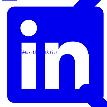
铁皮石斛100问大辞典