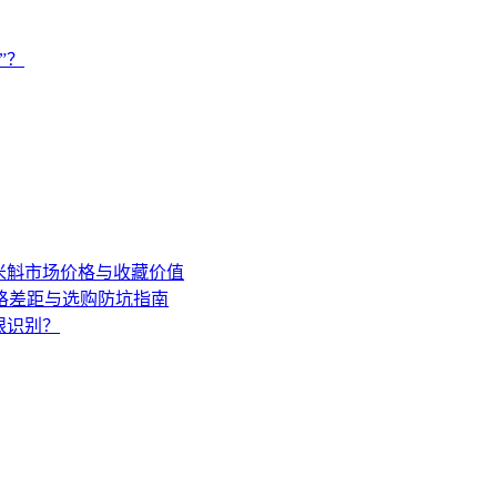
”？
年米斛市场价格与收藏价值
格差距与选购防坑指南
眼识别？