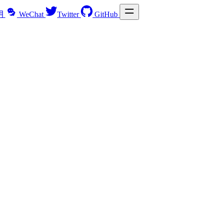
明
WeChat
Twitter
GitHub