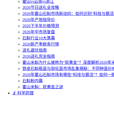
霍山vs云南vs浙江
2026节日送礼全攻略
2026年霍山石斛市场新动向：如何识别“科技与狠活
2026年产地指导价
2026下半年价格预测
2026年中市场复盘
石斛行业10大黑幕
2026新产季鲜条行情
送礼避坑指南
2026送礼完全指南
霍山米斛为什么被称为“软黄金”？深度解析2026
铁皮石斛瓶苗与驯化苗市场乱象揭秘：不同种苗价
2026年霍山石斛市场有哪些“科技与狠活”？如何一
石斛粉内幕
霍山米斛：软黄金之谜
🔬 科学药理