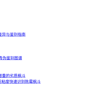
差异与鉴别指南
读与真伪鉴别图谱
增重的劣质枫斗
质粘度快速识别陈霉枫斗