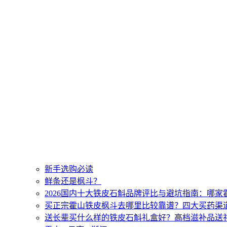
新手选购必读
鲜条还是枫斗？
2026国内十大铁皮石斛品牌评比与避坑指南：哪
买正宗霍山铁皮枫斗去哪里比较靠谱？四大买药渠
送长辈买什么样的铁皮石斛礼盒好？高档滋补品送