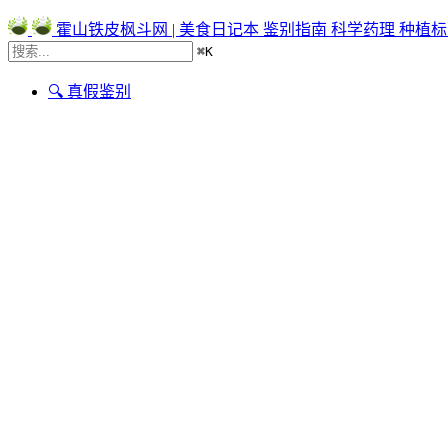
霍山铁皮枫斗网 | 美食日记本
鉴别指南
科学药理
种植标
⌘
K
🔍 真假鉴别