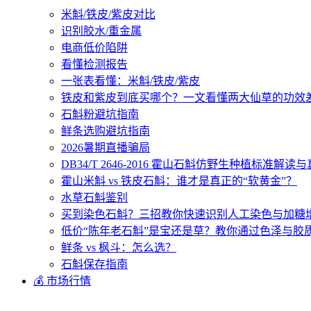
米斛/铁皮/紫皮对比
识别胶水/重金属
电商低价陷阱
看懂检测报告
一张表看懂：米斛/铁皮/紫皮
铁皮和紫皮到底买哪个？一文看懂两大仙草的功效
石斛粉避坑指南
鲜条选购避坑指南
2026暑期直播骗局
DB34/T 2646-2016 霍山石斛仿野生种植标准解
霍山米斛 vs 铁皮石斛：谁才是真正的“软黄金”？
水草石斛鉴别
买到染色石斛？三招教你快速识别人工染色与加糖
低价“陈年老石斛”是宝还是草？教你通过色泽与胶
鲜条 vs 枫斗：怎么选？
石斛保存指南
💰 市场行情