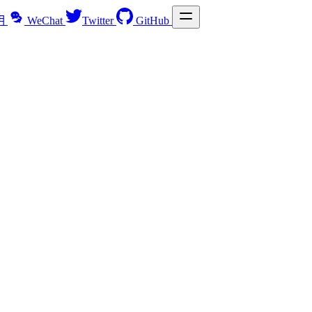
明
WeChat
Twitter
GitHub