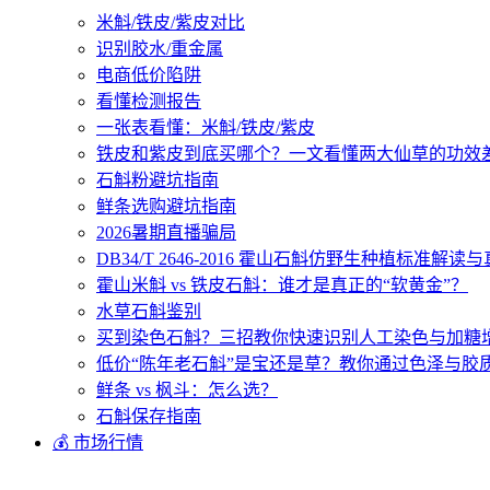
米斛/铁皮/紫皮对比
识别胶水/重金属
电商低价陷阱
看懂检测报告
一张表看懂：米斛/铁皮/紫皮
铁皮和紫皮到底买哪个？一文看懂两大仙草的功效
石斛粉避坑指南
鲜条选购避坑指南
2026暑期直播骗局
DB34/T 2646-2016 霍山石斛仿野生种植标准解
霍山米斛 vs 铁皮石斛：谁才是真正的“软黄金”？
水草石斛鉴别
买到染色石斛？三招教你快速识别人工染色与加糖
低价“陈年老石斛”是宝还是草？教你通过色泽与胶
鲜条 vs 枫斗：怎么选？
石斛保存指南
💰 市场行情