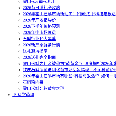
霍山vs云南vs浙江
2026节日送礼全攻略
2026年霍山石斛市场新动向：如何识别“科技与狠活
2026年产地指导价
2026下半年价格预测
2026年中市场复盘
石斛行业10大黑幕
2026新产季鲜条行情
送礼避坑指南
2026送礼完全指南
霍山米斛为什么被称为“软黄金”？深度解析2026
铁皮石斛瓶苗与驯化苗市场乱象揭秘：不同种苗价
2026年霍山石斛市场有哪些“科技与狠活”？如何一
石斛粉内幕
霍山米斛：软黄金之谜
🔬 科学药理