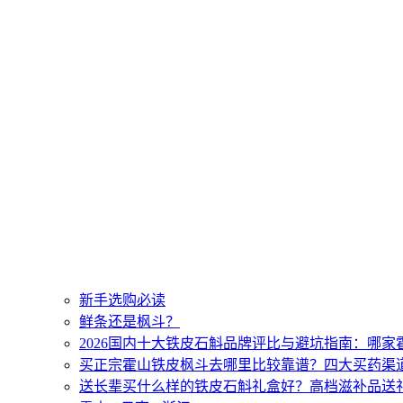
新手选购必读
鲜条还是枫斗？
2026国内十大铁皮石斛品牌评比与避坑指南：哪
买正宗霍山铁皮枫斗去哪里比较靠谱？四大买药渠
送长辈买什么样的铁皮石斛礼盒好？高档滋补品送