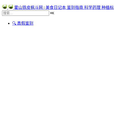
霍山铁皮枫斗网 | 美食日记本
鉴别指南
科学药理
种植标
⌘
K
🔍 真假鉴别