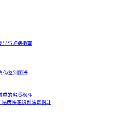
差异与鉴别指南
读与真伪鉴别图谱
增重的劣质枫斗
质粘度快速识别陈霉枫斗