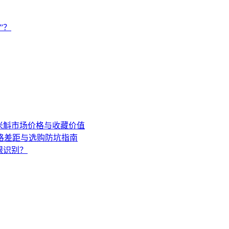
”？
年米斛市场价格与收藏价值
格差距与选购防坑指南
眼识别？