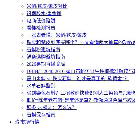
米斛/铁皮/紫皮对比
识别胶水/重金属
电商低价陷阱
看懂检测报告
一张表看懂：米斛/铁皮/紫皮
铁皮和紫皮到底买哪个？一文看懂两大仙草的功效
石斛粉避坑指南
鲜条选购避坑指南
2026暑期直播骗局
DB34/T 2646-2016 霍山石斛仿野生种植标准解
霍山米斛 vs 铁皮石斛：谁才是真正的“软黄金”？
水草石斛鉴别
买到染色石斛？三招教你快速识别人工染色与加糖
低价“陈年老石斛”是宝还是草？教你通过色泽与胶
鲜条 vs 枫斗：怎么选？
石斛保存指南
💰 市场行情