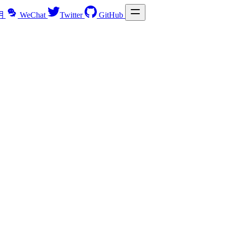
明
WeChat
Twitter
GitHub