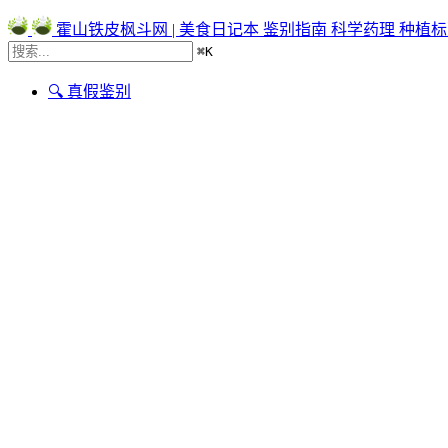
霍山铁皮枫斗网 | 美食日记本
鉴别指南
科学药理
种植标
⌘
K
🔍 真假鉴别