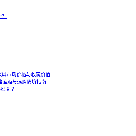
”？
年米斛市场价格与收藏价值
格差距与选购防坑指南
眼识别？