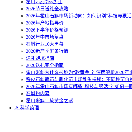
霍山vs云南vs浙江
2026节日送礼全攻略
2026年霍山石斛市场新动向：如何识别“科技与狠活
2026年产地指导价
2026下半年价格预测
2026年中市场复盘
石斛行业10大黑幕
2026新产季鲜条行情
送礼避坑指南
2026送礼完全指南
霍山米斛为什么被称为“软黄金”？深度解析2026
铁皮石斛瓶苗与驯化苗市场乱象揭秘：不同种苗价
2026年霍山石斛市场有哪些“科技与狠活”？如何一
石斛粉内幕
霍山米斛：软黄金之谜
🔬 科学药理