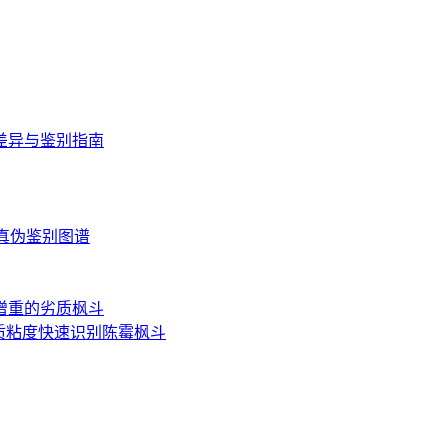
差异与鉴别指南
读与真伪鉴别图谱
增重的劣质枫斗
质粘度快速识别陈霉枫斗