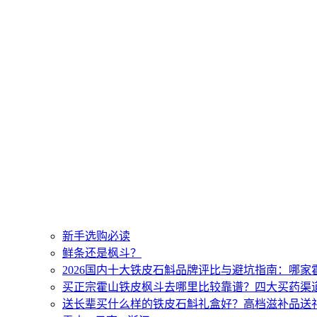
新手选购必读
鲜条还是枫斗？
2026国内十大铁皮石斛品牌评比与避坑指南：哪
买正宗霍山铁皮枫斗去哪里比较靠谱？四大买药渠
送长辈买什么样的铁皮石斛礼盒好？高档滋补品送