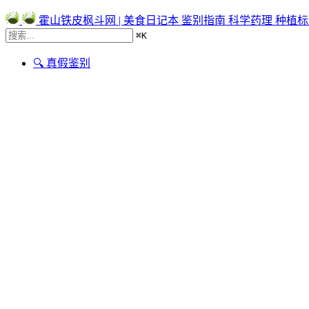
霍山铁皮枫斗网 | 美食日记本
鉴别指南
科学药理
种植标
⌘
K
🔍 真假鉴别