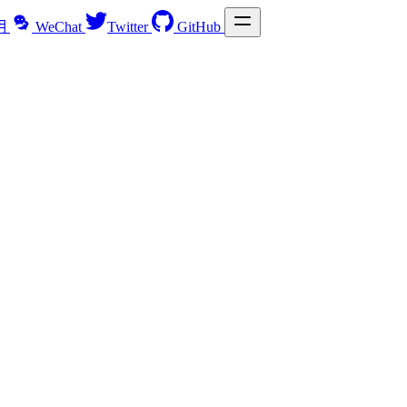
明
WeChat
Twitter
GitHub