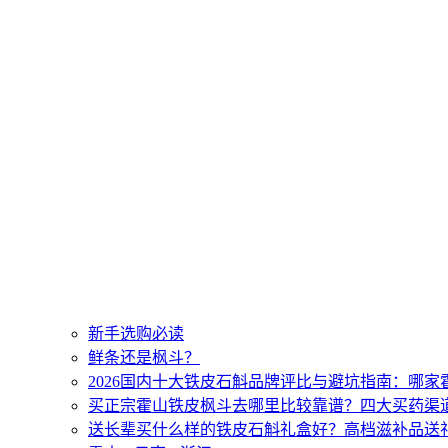
新手选购必读
鲜条还是枫斗？
2026国内十大铁皮石斛品牌评比与避坑指南：哪
买正宗霍山铁皮枫斗去哪里比较靠谱？四大买药渠
送长辈买什么样的铁皮石斛礼盒好？高档滋补品送