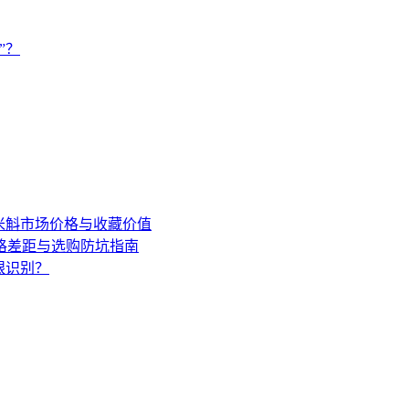
”？
年米斛市场价格与收藏价值
格差距与选购防坑指南
眼识别？