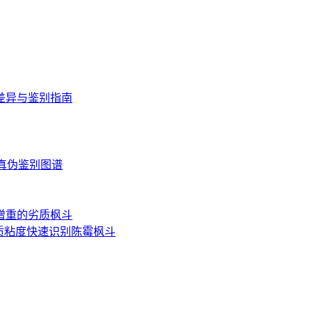
差异与鉴别指南
读与真伪鉴别图谱
增重的劣质枫斗
质粘度快速识别陈霉枫斗