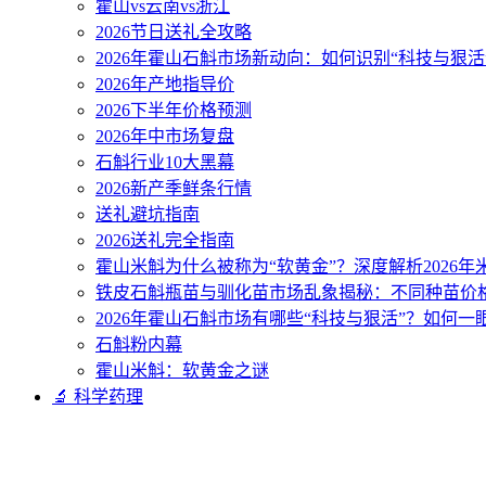
霍山vs云南vs浙江
2026节日送礼全攻略
2026年霍山石斛市场新动向：如何识别“科技与狠活
2026年产地指导价
2026下半年价格预测
2026年中市场复盘
石斛行业10大黑幕
2026新产季鲜条行情
送礼避坑指南
2026送礼完全指南
霍山米斛为什么被称为“软黄金”？深度解析2026
铁皮石斛瓶苗与驯化苗市场乱象揭秘：不同种苗价
2026年霍山石斛市场有哪些“科技与狠活”？如何一
石斛粉内幕
霍山米斛：软黄金之谜
🔬 科学药理