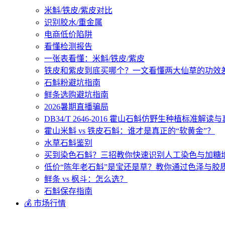
米斛/铁皮/紫皮对比
识别胶水/重金属
电商低价陷阱
看懂检测报告
一张表看懂：米斛/铁皮/紫皮
铁皮和紫皮到底买哪个？一文看懂两大仙草的功效
石斛粉避坑指南
鲜条选购避坑指南
2026暑期直播骗局
DB34/T 2646-2016 霍山石斛仿野生种植标准解
霍山米斛 vs 铁皮石斛：谁才是真正的“软黄金”？
水草石斛鉴别
买到染色石斛？三招教你快速识别人工染色与加糖
低价“陈年老石斛”是宝还是草？教你通过色泽与胶
鲜条 vs 枫斗：怎么选？
石斛保存指南
💰 市场行情