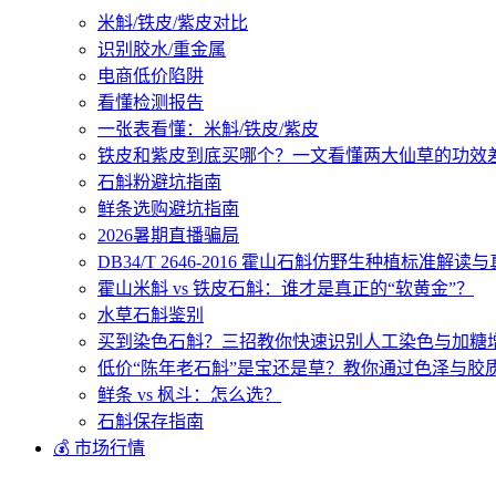
米斛/铁皮/紫皮对比
识别胶水/重金属
电商低价陷阱
看懂检测报告
一张表看懂：米斛/铁皮/紫皮
铁皮和紫皮到底买哪个？一文看懂两大仙草的功效
石斛粉避坑指南
鲜条选购避坑指南
2026暑期直播骗局
DB34/T 2646-2016 霍山石斛仿野生种植标准解
霍山米斛 vs 铁皮石斛：谁才是真正的“软黄金”？
水草石斛鉴别
买到染色石斛？三招教你快速识别人工染色与加糖
低价“陈年老石斛”是宝还是草？教你通过色泽与胶
鲜条 vs 枫斗：怎么选？
石斛保存指南
💰 市场行情