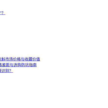
”？
年米斛市场价格与收藏价值
格差距与选购防坑指南
眼识别？