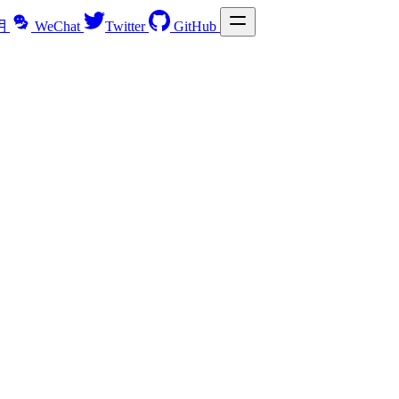
明
WeChat
Twitter
GitHub