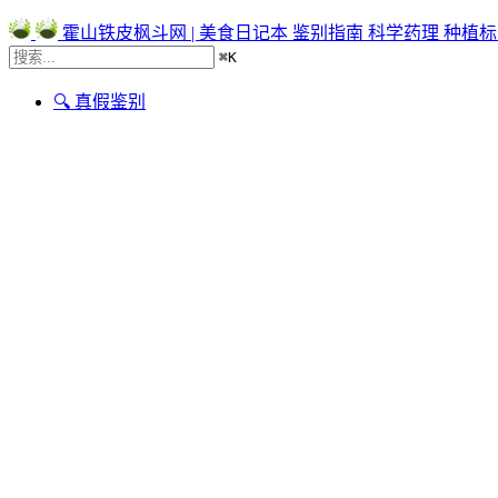
霍山铁皮枫斗网 | 美食日记本
鉴别指南
科学药理
种植标
⌘
K
🔍 真假鉴别