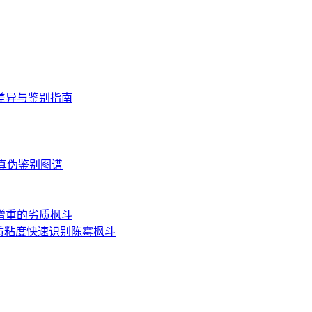
差异与鉴别指南
读与真伪鉴别图谱
增重的劣质枫斗
质粘度快速识别陈霉枫斗