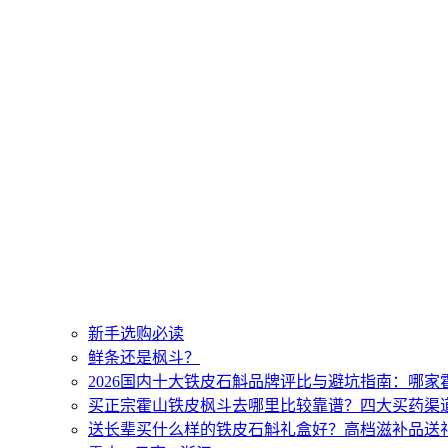
新手选购必读
鲜条还是枫斗？
2026国内十大铁皮石斛品牌评比与避坑指南：哪
买正宗霍山铁皮枫斗去哪里比较靠谱？四大买药渠
送长辈买什么样的铁皮石斛礼盒好？高档滋补品送