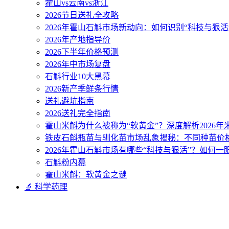
霍山vs云南vs浙江
2026节日送礼全攻略
2026年霍山石斛市场新动向：如何识别“科技与狠活
2026年产地指导价
2026下半年价格预测
2026年中市场复盘
石斛行业10大黑幕
2026新产季鲜条行情
送礼避坑指南
2026送礼完全指南
霍山米斛为什么被称为“软黄金”？深度解析2026
铁皮石斛瓶苗与驯化苗市场乱象揭秘：不同种苗价
2026年霍山石斛市场有哪些“科技与狠活”？如何一
石斛粉内幕
霍山米斛：软黄金之谜
🔬 科学药理