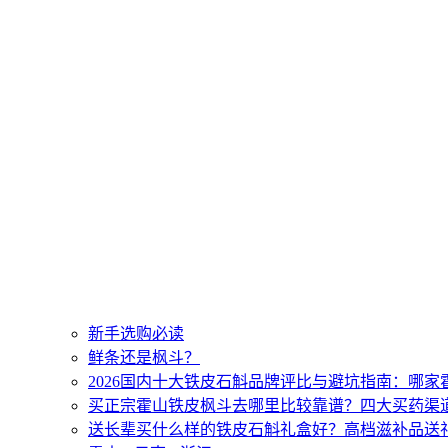
新手选购必读
鲜条还是枫斗？
2026国内十大铁皮石斛品牌评比与避坑指南：哪
买正宗霍山铁皮枫斗去哪里比较靠谱？四大买药渠
送长辈买什么样的铁皮石斛礼盒好？高档滋补品送