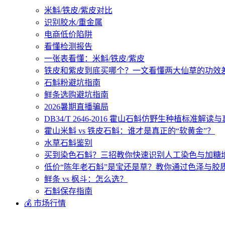
米斛/铁皮/紫皮对比
识别胶水/重金属
电商低价陷阱
看懂检测报告
一张表看懂：米斛/铁皮/紫皮
铁皮和紫皮到底买哪个？一文看懂两大仙草的功效
石斛粉避坑指南
鲜条选购避坑指南
2026暑期直播骗局
DB34/T 2646-2016 霍山石斛仿野生种植标准解
霍山米斛 vs 铁皮石斛：谁才是真正的“软黄金”？
水草石斛鉴别
买到染色石斛？三招教你快速识别人工染色与加糖
低价“陈年老石斛”是宝还是草？教你通过色泽与胶
鲜条 vs 枫斗：怎么选？
石斛保存指南
💰 市场行情