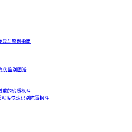
差异与鉴别指南
读与真伪鉴别图谱
增重的劣质枫斗
质粘度快速识别陈霉枫斗