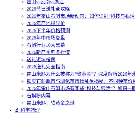
霍山vs云南vs浙江
2026节日送礼全攻略
2026年霍山石斛市场新动向：如何识别“科技与狠活
2026年产地指导价
2026下半年价格预测
2026年中市场复盘
石斛行业10大黑幕
2026新产季鲜条行情
送礼避坑指南
2026送礼完全指南
霍山米斛为什么被称为“软黄金”？深度解析2026
铁皮石斛瓶苗与驯化苗市场乱象揭秘：不同种苗价
2026年霍山石斛市场有哪些“科技与狠活”？如何一
石斛粉内幕
霍山米斛：软黄金之谜
🔬 科学药理