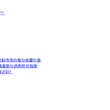
”？
年米斛市场价格与收藏价值
格差距与选购防坑指南
眼识别？