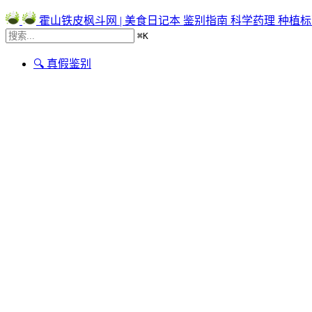
霍山铁皮枫斗网 | 美食日记本
鉴别指南
科学药理
种植标
⌘
K
🔍 真假鉴别