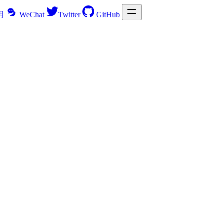
明
WeChat
Twitter
GitHub