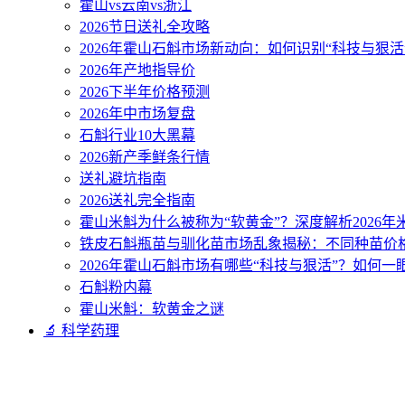
霍山vs云南vs浙江
2026节日送礼全攻略
2026年霍山石斛市场新动向：如何识别“科技与狠活
2026年产地指导价
2026下半年价格预测
2026年中市场复盘
石斛行业10大黑幕
2026新产季鲜条行情
送礼避坑指南
2026送礼完全指南
霍山米斛为什么被称为“软黄金”？深度解析2026
铁皮石斛瓶苗与驯化苗市场乱象揭秘：不同种苗价
2026年霍山石斛市场有哪些“科技与狠活”？如何一
石斛粉内幕
霍山米斛：软黄金之谜
🔬 科学药理