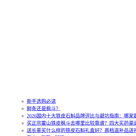
新手选购必读
鲜条还是枫斗？
2026国内十大铁皮石斛品牌评比与避坑指南：哪
买正宗霍山铁皮枫斗去哪里比较靠谱？四大买药渠
送长辈买什么样的铁皮石斛礼盒好？高档滋补品送