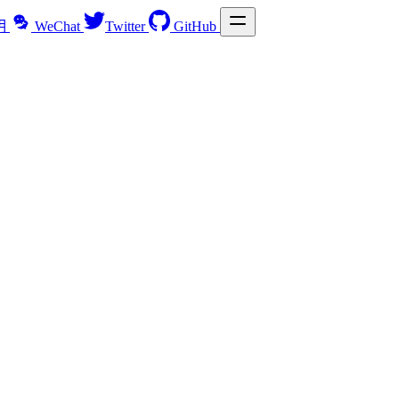
明
WeChat
Twitter
GitHub