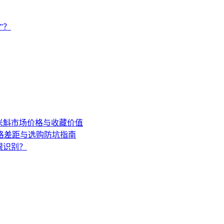
”？
年米斛市场价格与收藏价值
格差距与选购防坑指南
眼识别？