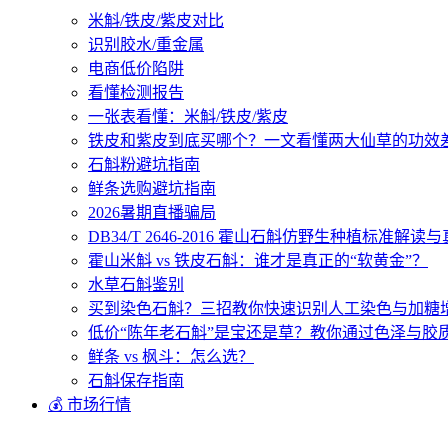
米斛/铁皮/紫皮对比
识别胶水/重金属
电商低价陷阱
看懂检测报告
一张表看懂：米斛/铁皮/紫皮
铁皮和紫皮到底买哪个？一文看懂两大仙草的功效
石斛粉避坑指南
鲜条选购避坑指南
2026暑期直播骗局
DB34/T 2646-2016 霍山石斛仿野生种植标准解
霍山米斛 vs 铁皮石斛：谁才是真正的“软黄金”？
水草石斛鉴别
买到染色石斛？三招教你快速识别人工染色与加糖
低价“陈年老石斛”是宝还是草？教你通过色泽与胶
鲜条 vs 枫斗：怎么选？
石斛保存指南
💰 市场行情