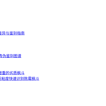
差异与鉴别指南
读与真伪鉴别图谱
增重的劣质枫斗
质粘度快速识别陈霉枫斗