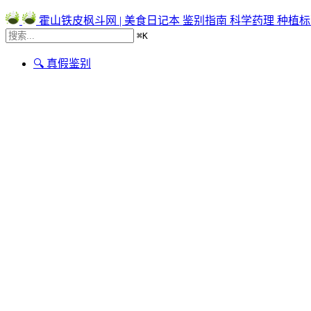
霍山铁皮枫斗网 | 美食日记本
鉴别指南
科学药理
种植标
⌘
K
🔍 真假鉴别