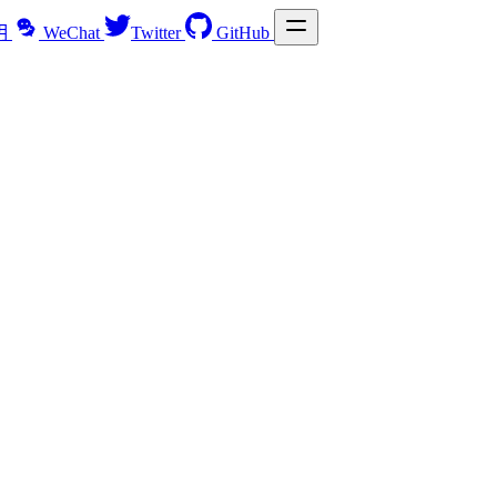
明
WeChat
Twitter
GitHub