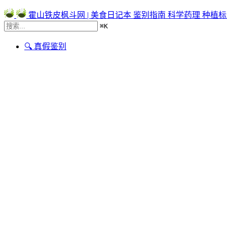
霍山铁皮枫斗网 | 美食日记本
鉴别指南
科学药理
种植标
⌘
K
🔍 真假鉴别