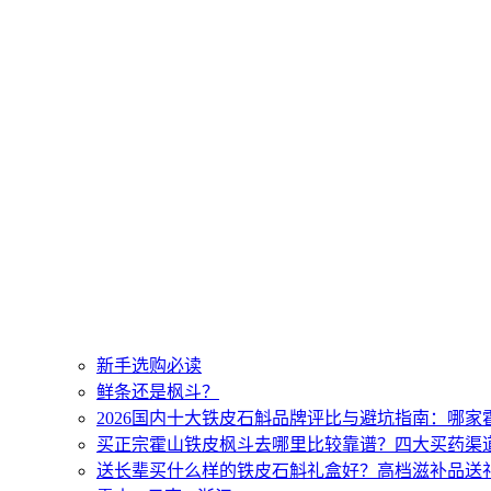
新手选购必读
鲜条还是枫斗？
2026国内十大铁皮石斛品牌评比与避坑指南：哪
买正宗霍山铁皮枫斗去哪里比较靠谱？四大买药渠
送长辈买什么样的铁皮石斛礼盒好？高档滋补品送