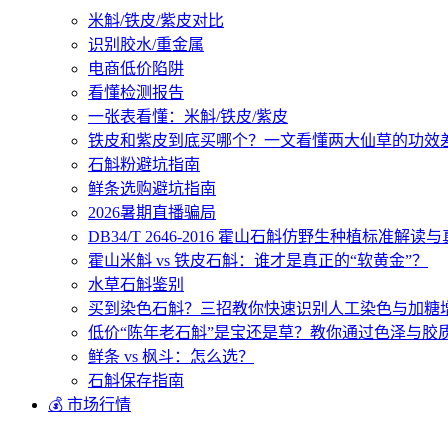
米斛/铁皮/紫皮对比
识别胶水/重金属
电商低价陷阱
看懂检测报告
一张表看懂：米斛/铁皮/紫皮
铁皮和紫皮到底买哪个？一文看懂两大仙草的功效
石斛粉避坑指南
鲜条选购避坑指南
2026暑期直播骗局
DB34/T 2646-2016 霍山石斛仿野生种植标准解
霍山米斛 vs 铁皮石斛：谁才是真正的“软黄金”？
水草石斛鉴别
买到染色石斛？三招教你快速识别人工染色与加糖
低价“陈年老石斛”是宝还是草？教你通过色泽与胶
鲜条 vs 枫斗：怎么选？
石斛保存指南
💰 市场行情