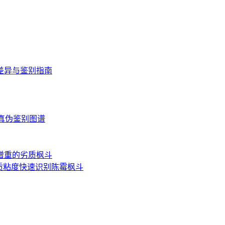
差异与鉴别指南
读与真伪鉴别图谱
增重的劣质枫斗
质粘度快速识别陈霉枫斗