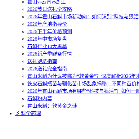
霍山vs云南vs浙江
2026节日送礼全攻略
2026年霍山石斛市场新动向：如何识别“科技与狠活
2026年产地指导价
2026下半年价格预测
2026年中市场复盘
石斛行业10大黑幕
2026新产季鲜条行情
送礼避坑指南
2026送礼完全指南
霍山米斛为什么被称为“软黄金”？深度解析2026
铁皮石斛瓶苗与驯化苗市场乱象揭秘：不同种苗价
2026年霍山石斛市场有哪些“科技与狠活”？如何一
石斛粉内幕
霍山米斛：软黄金之谜
🔬 科学药理