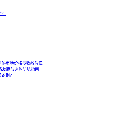
”？
年米斛市场价格与收藏价值
格差距与选购防坑指南
眼识别？