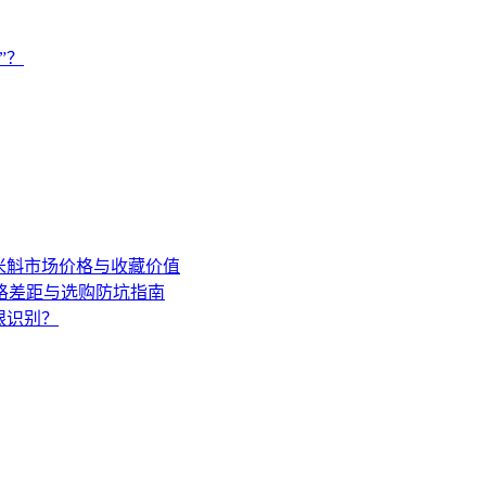
”？
年米斛市场价格与收藏价值
格差距与选购防坑指南
眼识别？