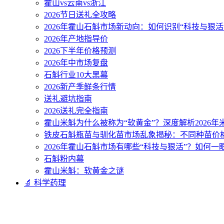
霍山vs云南vs浙江
2026节日送礼全攻略
2026年霍山石斛市场新动向：如何识别“科技与狠活
2026年产地指导价
2026下半年价格预测
2026年中市场复盘
石斛行业10大黑幕
2026新产季鲜条行情
送礼避坑指南
2026送礼完全指南
霍山米斛为什么被称为“软黄金”？深度解析2026
铁皮石斛瓶苗与驯化苗市场乱象揭秘：不同种苗价
2026年霍山石斛市场有哪些“科技与狠活”？如何一
石斛粉内幕
霍山米斛：软黄金之谜
🔬 科学药理