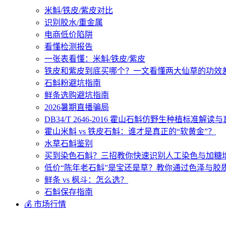
米斛/铁皮/紫皮对比
识别胶水/重金属
电商低价陷阱
看懂检测报告
一张表看懂：米斛/铁皮/紫皮
铁皮和紫皮到底买哪个？一文看懂两大仙草的功效
石斛粉避坑指南
鲜条选购避坑指南
2026暑期直播骗局
DB34/T 2646-2016 霍山石斛仿野生种植标准解
霍山米斛 vs 铁皮石斛：谁才是真正的“软黄金”？
水草石斛鉴别
买到染色石斛？三招教你快速识别人工染色与加糖
低价“陈年老石斛”是宝还是草？教你通过色泽与胶
鲜条 vs 枫斗：怎么选？
石斛保存指南
💰 市场行情