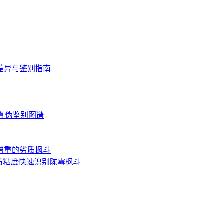
差异与鉴别指南
读与真伪鉴别图谱
增重的劣质枫斗
质粘度快速识别陈霉枫斗