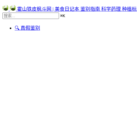
霍山铁皮枫斗网 | 美食日记本
鉴别指南
科学药理
种植标
⌘
K
🔍 真假鉴别