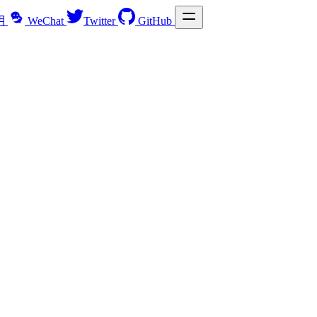
明
WeChat
Twitter
GitHub