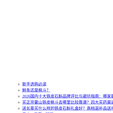
新手选购必读
鲜条还是枫斗？
2026国内十大铁皮石斛品牌评比与避坑指南：哪
买正宗霍山铁皮枫斗去哪里比较靠谱？四大买药渠
送长辈买什么样的铁皮石斛礼盒好？高档滋补品送