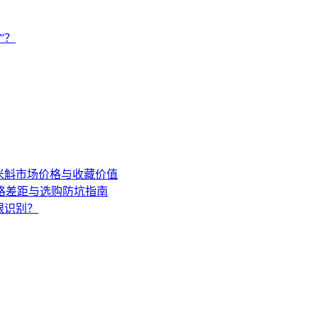
”？
年米斛市场价格与收藏价值
格差距与选购防坑指南
眼识别？