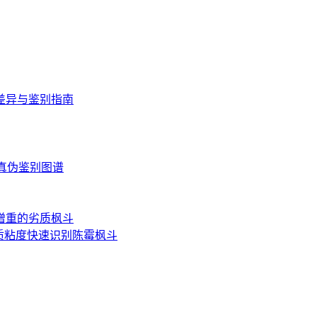
差异与鉴别指南
读与真伪鉴别图谱
增重的劣质枫斗
质粘度快速识别陈霉枫斗