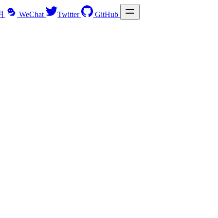
明
WeChat
Twitter
GitHub