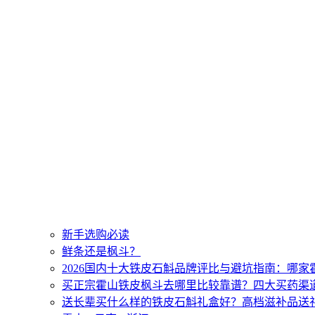
新手选购必读
鲜条还是枫斗？
2026国内十大铁皮石斛品牌评比与避坑指南：哪
买正宗霍山铁皮枫斗去哪里比较靠谱？四大买药渠
送长辈买什么样的铁皮石斛礼盒好？高档滋补品送