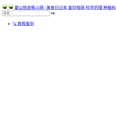
霍山铁皮枫斗网 | 美食日记本
鉴别指南
科学药理
种植标
⌘
K
🔍 真假鉴别