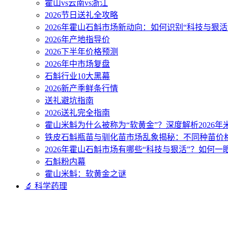
霍山vs云南vs浙江
2026节日送礼全攻略
2026年霍山石斛市场新动向：如何识别“科技与狠活
2026年产地指导价
2026下半年价格预测
2026年中市场复盘
石斛行业10大黑幕
2026新产季鲜条行情
送礼避坑指南
2026送礼完全指南
霍山米斛为什么被称为“软黄金”？深度解析2026
铁皮石斛瓶苗与驯化苗市场乱象揭秘：不同种苗价
2026年霍山石斛市场有哪些“科技与狠活”？如何一
石斛粉内幕
霍山米斛：软黄金之谜
🔬 科学药理