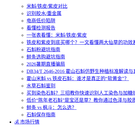
米斛/铁皮/紫皮对比
识别胶水/重金属
电商低价陷阱
看懂检测报告
一张表看懂：米斛/铁皮/紫皮
铁皮和紫皮到底买哪个？一文看懂两大仙草的功效
石斛粉避坑指南
鲜条选购避坑指南
2026暑期直播骗局
DB34/T 2646-2016 霍山石斛仿野生种植标准解
霍山米斛 vs 铁皮石斛：谁才是真正的“软黄金”？
水草石斛鉴别
买到染色石斛？三招教你快速识别人工染色与加糖
低价“陈年老石斛”是宝还是草？教你通过色泽与胶
鲜条 vs 枫斗：怎么选？
石斛保存指南
💰 市场行情