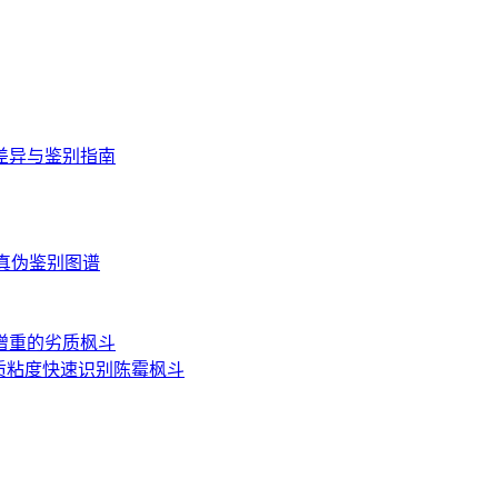
差异与鉴别指南
读与真伪鉴别图谱
增重的劣质枫斗
质粘度快速识别陈霉枫斗