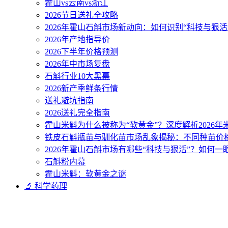
霍山vs云南vs浙江
2026节日送礼全攻略
2026年霍山石斛市场新动向：如何识别“科技与狠活
2026年产地指导价
2026下半年价格预测
2026年中市场复盘
石斛行业10大黑幕
2026新产季鲜条行情
送礼避坑指南
2026送礼完全指南
霍山米斛为什么被称为“软黄金”？深度解析2026
铁皮石斛瓶苗与驯化苗市场乱象揭秘：不同种苗价
2026年霍山石斛市场有哪些“科技与狠活”？如何一
石斛粉内幕
霍山米斛：软黄金之谜
🔬 科学药理