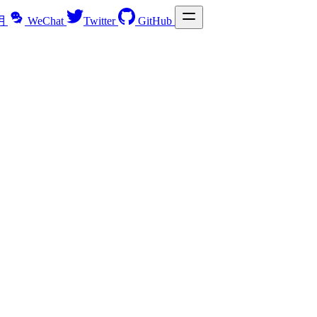
明
WeChat
Twitter
GitHub