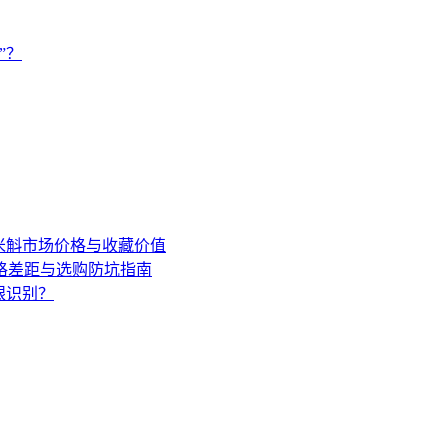
”？
年米斛市场价格与收藏价值
格差距与选购防坑指南
眼识别？