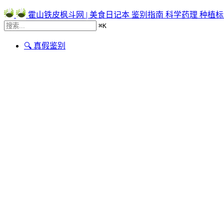
霍山铁皮枫斗网 | 美食日记本
鉴别指南
科学药理
种植标
⌘
K
🔍 真假鉴别