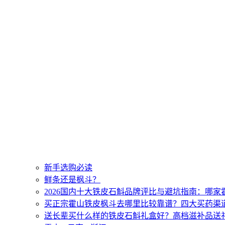
新手选购必读
鲜条还是枫斗？
2026国内十大铁皮石斛品牌评比与避坑指南：哪
买正宗霍山铁皮枫斗去哪里比较靠谱？四大买药渠
送长辈买什么样的铁皮石斛礼盒好？高档滋补品送