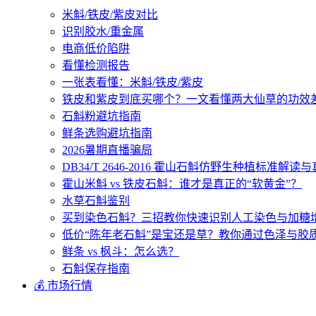
米斛/铁皮/紫皮对比
识别胶水/重金属
电商低价陷阱
看懂检测报告
一张表看懂：米斛/铁皮/紫皮
铁皮和紫皮到底买哪个？一文看懂两大仙草的功效
石斛粉避坑指南
鲜条选购避坑指南
2026暑期直播骗局
DB34/T 2646-2016 霍山石斛仿野生种植标准解
霍山米斛 vs 铁皮石斛：谁才是真正的“软黄金”？
水草石斛鉴别
买到染色石斛？三招教你快速识别人工染色与加糖
低价“陈年老石斛”是宝还是草？教你通过色泽与胶
鲜条 vs 枫斗：怎么选？
石斛保存指南
💰 市场行情