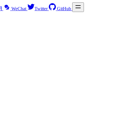
明
WeChat
Twitter
GitHub