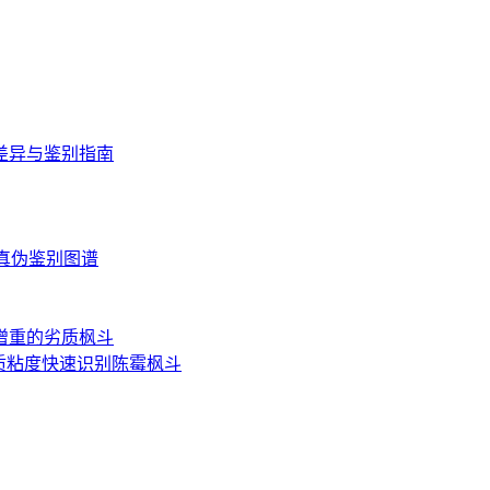
差异与鉴别指南
读与真伪鉴别图谱
增重的劣质枫斗
质粘度快速识别陈霉枫斗