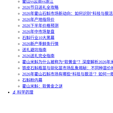
霍山vs云南vs浙江
2026节日送礼全攻略
2026年霍山石斛市场新动向：如何识别“科技与狠活
2026年产地指导价
2026下半年价格预测
2026年中市场复盘
石斛行业10大黑幕
2026新产季鲜条行情
送礼避坑指南
2026送礼完全指南
霍山米斛为什么被称为“软黄金”？深度解析2026
铁皮石斛瓶苗与驯化苗市场乱象揭秘：不同种苗价
2026年霍山石斛市场有哪些“科技与狠活”？如何一
石斛粉内幕
霍山米斛：软黄金之谜
🔬 科学药理