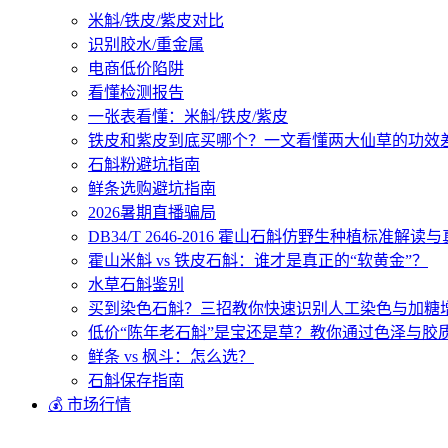
米斛/铁皮/紫皮对比
识别胶水/重金属
电商低价陷阱
看懂检测报告
一张表看懂：米斛/铁皮/紫皮
铁皮和紫皮到底买哪个？一文看懂两大仙草的功效
石斛粉避坑指南
鲜条选购避坑指南
2026暑期直播骗局
DB34/T 2646-2016 霍山石斛仿野生种植标准解
霍山米斛 vs 铁皮石斛：谁才是真正的“软黄金”？
水草石斛鉴别
买到染色石斛？三招教你快速识别人工染色与加糖
低价“陈年老石斛”是宝还是草？教你通过色泽与胶
鲜条 vs 枫斗：怎么选？
石斛保存指南
💰 市场行情