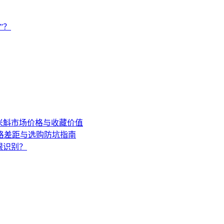
”？
年米斛市场价格与收藏价值
格差距与选购防坑指南
眼识别？