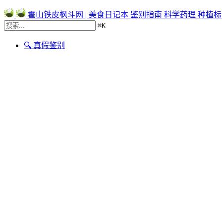
霍山铁皮枫斗网 | 美食日记本
鉴别指南
科学药理
种植标
⌘
K
🔍 真假鉴别