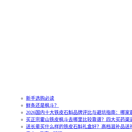
新手选购必读
鲜条还是枫斗？
2026国内十大铁皮石斛品牌评比与避坑指南：哪
买正宗霍山铁皮枫斗去哪里比较靠谱？四大买药渠
送长辈买什么样的铁皮石斛礼盒好？高档滋补品送