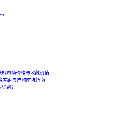
”？
年米斛市场价格与收藏价值
格差距与选购防坑指南
眼识别？