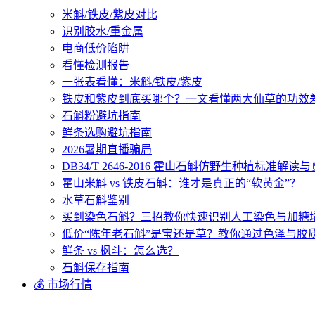
米斛/铁皮/紫皮对比
识别胶水/重金属
电商低价陷阱
看懂检测报告
一张表看懂：米斛/铁皮/紫皮
铁皮和紫皮到底买哪个？一文看懂两大仙草的功效
石斛粉避坑指南
鲜条选购避坑指南
2026暑期直播骗局
DB34/T 2646-2016 霍山石斛仿野生种植标准解
霍山米斛 vs 铁皮石斛：谁才是真正的“软黄金”？
水草石斛鉴别
买到染色石斛？三招教你快速识别人工染色与加糖
低价“陈年老石斛”是宝还是草？教你通过色泽与胶
鲜条 vs 枫斗：怎么选？
石斛保存指南
💰 市场行情