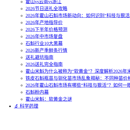
霍山vs云南vs浙江
2026节日送礼全攻略
2026年霍山石斛市场新动向：如何识别“科技与狠活
2026年产地指导价
2026下半年价格预测
2026年中市场复盘
石斛行业10大黑幕
2026新产季鲜条行情
送礼避坑指南
2026送礼完全指南
霍山米斛为什么被称为“软黄金”？深度解析2026
铁皮石斛瓶苗与驯化苗市场乱象揭秘：不同种苗价
2026年霍山石斛市场有哪些“科技与狠活”？如何一
石斛粉内幕
霍山米斛：软黄金之谜
🔬 科学药理