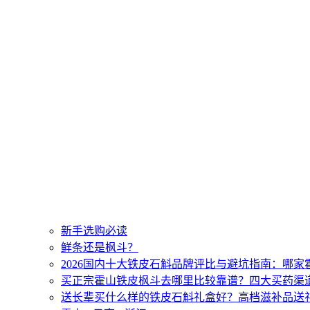
新手选购必读
鲜条还是枫斗？
2026国内十大铁皮石斛品牌评比与避坑指南：哪
买正宗霍山铁皮枫斗去哪里比较靠谱？四大买药渠
送长辈买什么样的铁皮石斛礼盒好？高档滋补品送