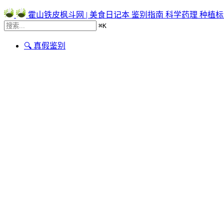
霍山铁皮枫斗网 | 美食日记本
鉴别指南
科学药理
种植标
⌘
K
🔍 真假鉴别