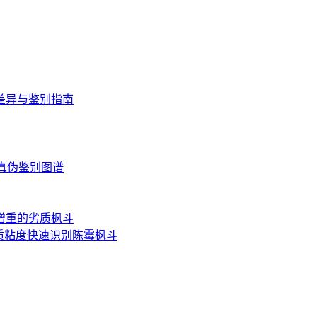
差异与鉴别指南
读与真伪鉴别图谱
增重的劣质枫斗
质粘度快速识别陈霉枫斗