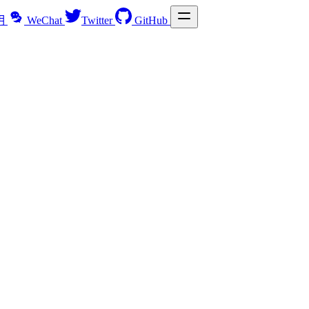
明
WeChat
Twitter
GitHub