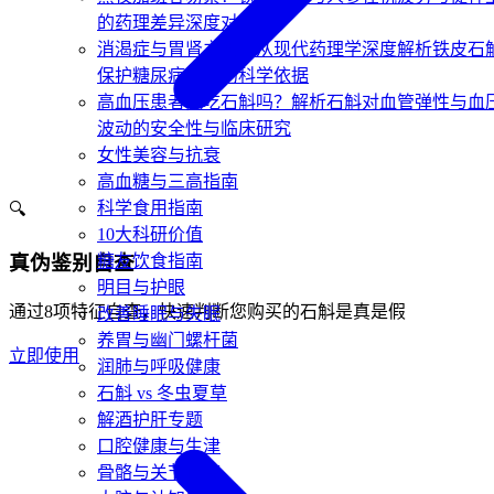
的药理差异深度对比
消渴症与胃肾之阴：从现代药理学深度解析铁皮石
保护糖尿病肾脏的科学依据
高血压患者能吃石斛吗？解析石斛对血管弹性与血
波动的安全性与临床研究
女性美容与抗衰
高血糖与三高指南
科学食用指南
🔍
10大科研价值
糖友饮食指南
真伪鉴别自查
明目与护眼
通过8项特征自查，快速判断您购买的石斛是真是假
改善睡眠与失眠
养胃与幽门螺杆菌
立即使用
润肺与呼吸健康
石斛 vs 冬虫夏草
解酒护肝专题
口腔健康与生津
骨骼与关节健康