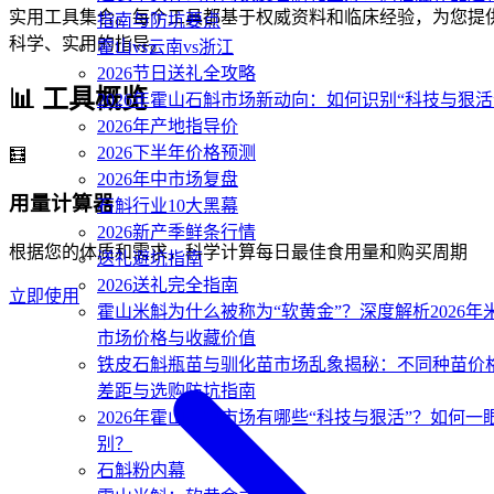
实用工具集合。每个工具都基于权威资料和临床经验，为您提
指南与防坑要点
科学、实用的指导。
霍山vs云南vs浙江
2026节日送礼全攻略
📊 工具概览
2026年霍山石斛市场新动向：如何识别“科技与狠活
2026年产地指导价
2026下半年价格预测
🧮
2026年中市场复盘
用量计算器
石斛行业10大黑幕
2026新产季鲜条行情
根据您的体质和需求，科学计算每日最佳食用量和购买周期
送礼避坑指南
2026送礼完全指南
立即使用
霍山米斛为什么被称为“软黄金”？深度解析2026年
市场价格与收藏价值
铁皮石斛瓶苗与驯化苗市场乱象揭秘：不同种苗价
差距与选购防坑指南
2026年霍山石斛市场有哪些“科技与狠活”？如何一
别？
石斛粉内幕