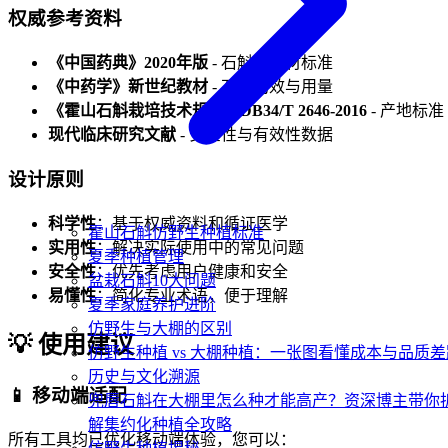
权威参考资料
《中国药典》2020年版
- 石斛类药材标准
《中药学》新世纪教材
- 石斛功效与用量
《霍山石斛栽培技术规程》DB34/T 2646-2016
- 产地标准
现代临床研究文献
- 安全性与有效性数据
设计原则
科学性
：基于权威资料和循证医学
霍山石斛仿野生种植标准
实用性
：解决实际使用中的常见问题
夏季种植管理
安全性
：优先考虑用户健康和安全
盆栽石斛10大问题
易懂性
：简化专业术语，便于理解
夏季家庭养护进阶
仿野生与大棚的区别
💡 使用建议
仿野生种植 vs 大棚种植：一张图看懂成本与品质差
历史与文化溯源
📱
移动端适配
兜唇石斛在大棚里怎么种才能高产？资深博主带你
解集约化种植全攻略
所有工具均已优化移动端体验，您可以：