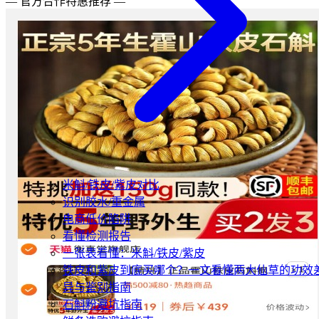
— 官方合作特惠推荐 —
米斛/铁皮/紫皮对比
识别胶水/重金属
电商低价陷阱
看懂检测报告
一张表看懂：米斛/铁皮/紫皮
铁皮和紫皮到底买哪个？一文看懂两大仙草的功效
异与鉴别指南
石斛粉避坑指南