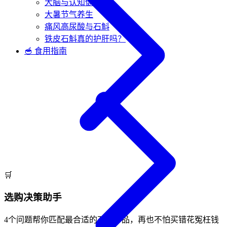
大脑与认知健康
大暑节气养生
痛风高尿酸与石斛
铁皮石斛真的护肝吗？
🥣 食用指南
🛒
选购决策助手
4个问题帮你匹配最合适的石斛产品，再也不怕买错花冤枉钱