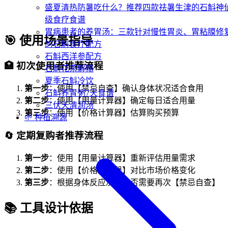
盛夏清热防暑吃什么？推荐四款祛暑生津的石斛神
级食疗食谱
胃病患者的养胃汤：三款针对慢性胃炎、胃粘膜修
🎯 使用场景指导
的石斛食疗配方
石斛西洋参配方
🏥
初次使用者推荐流程
石斛花茶解郁
夏季石斛冷饮
第一步
：使用【禁忌自查】确认身体状况适合食用
石斛养胃粥7天食谱
第二步
：使用【用量计算器】确定每日适合用量
三伏天清润汤
第三步
：使用【价格计算器】估算购买预算
🌱 种植溯源
🔄
定期复购者推荐流程
第一步
：使用【用量计算器】重新评估用量需求
第二步
：使用【价格计算器】对比市场价格变化
第三步
：根据身体反应决定是否需要再次【禁忌自查】
📚 工具设计依据