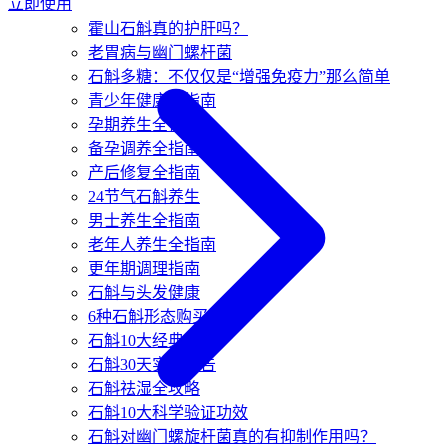
立即使用
霍山石斛真的护肝吗？
老胃病与幽门螺杆菌
石斛多糖：不仅仅是“增强免疫力”那么简单
青少年健康全指南
孕期养生全指南
备孕调养全指南
产后修复全指南
24节气石斛养生
男士养生全指南
老年人养生全指南
更年期调理指南
石斛与头发健康
6种石斛形态购买指南
石斛10大经典方剂
石斛30天实测报告
石斛祛湿全攻略
石斛10大科学验证功效
石斛对幽门螺旋杆菌真的有抑制作用吗？