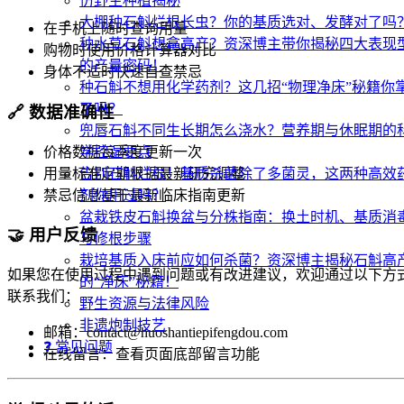
仿野生种植揭秘
大棚种石斛烂根长虫？你的基质选对、发酵对了吗
在手机上随时查询用量
种水草石斛想拿高产？资深博主带你揭秘四大表现
购物时使用价格计算器对比
的产量密码！
身体不适时快速自查禁忌
种石斛不想用化学药剂？这几招“物理净床”秘籍你
了吗？
🔗
数据准确性
兜唇石斛不同生长期怎么浇水？营养期与休眠期的
价格数据每季度更新一次
学控湿要点
用量标准定期根据最新研究调整
告别石斛烂根！基质杀菌除了多菌灵，这两种高效
禁忌信息基于最新临床指南更新
剂你用过吗？
盆栽铁皮石斛换盆与分株指南：换土时机、基质消
🤝
用户反馈
与修根步骤
栽培基质入床前应如何杀菌？资深博主揭秘石斛高
如果您在使用过程中遇到问题或有改进建议，欢迎通过以下方
的“净床”秘籍！
联系我们：
野生资源与法律风险
非遗炮制技艺
邮箱：contact@huoshantiepifengdou.com
❓ 常见问题
在线留言：查看页面底部留言功能