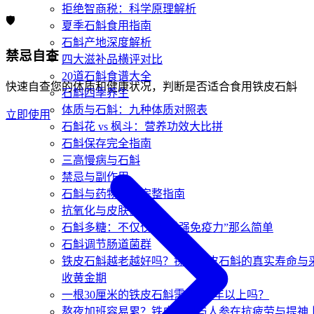
拒绝智商税：科学原理解析
🛡️
夏季石斛食用指南
石斛产地深度解析
禁忌自查
四大滋补品横评对比
20道石斛食谱大全
快速自查您的体质和健康状况，判断是否适合食用铁皮石斛
石斛四季养生
体质与石斛：九种体质对照表
立即使用
石斛花 vs 枫斗：营养功效大比拼
石斛保存完全指南
三高慢病与石斛
禁忌与副作用
石斛与药物相克完整指南
抗氧化与皮肤健康
石斛多糖：不仅仅是“增强免疫力”那么简单
石斛调节肠道菌群
铁皮石斛越老越好吗？探寻铁皮石斛的真实寿命与
收黄金期
一根30厘米的铁皮石斛需要长4年以上吗？
熬夜加班容易累？铁皮石斛与人参在抗疲劳与提神