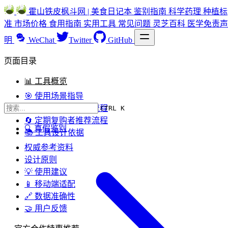
霍山铁皮枫斗网 | 美食日记本
鉴别指南
科学药理
种植标
准
市场价格
食用指南
实用工具
常见问题
灵芝百科
医学免责声
明
WeChat
Twitter
GitHub
页面目录
📊 工具概览
🎯 使用场景指导
🏥 初次使用者推荐流程
CTRL K
🔄 定期复购者推荐流程
🔍 真假鉴别
📚 工具设计依据
权威参考资料
设计原则
💡 使用建议
📱 移动端适配
🔗 数据准确性
🤝 用户反馈