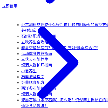
立即使用
经常加班熬夜吃什么好？这几款滋阴降火的食疗方
必须知道
石斛搭配宜忌全指南
立秋养生全攻略
春夏交替易疲劳？石斛帮你应对“换季综合征”
运动健身恢复指南
三伏天石斛养生
烟酒人群护肝指南
小暑养生
石斛泡酒指南
经典膳食配方
西洋参石斛黄金搭档
烟酒人群自救指南
兜唇石斛（水草石斛）怎么吃？资深博主揭秘它的
仙级食品做法！