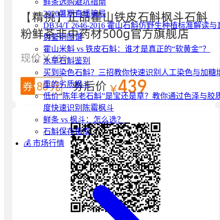
鲜条选购避坑指南
2026暑期直播骗局
DB34/T 2646-2016 霍山石斛仿野生种植标准解读与
伪鉴别图谱
霍山米斛 vs 铁皮石斛：谁才是真正的“软黄金”？
水草石斛鉴别
买到染色石斛？三招教你快速识别人工染色与加糖
重的劣质枫斗
低价“陈年老石斛”是宝还是草？教你通过色泽与胶
度快速识别陈霉枫斗
鲜条 vs 枫斗：怎么选？
石斛保存指南
💰 市场行情