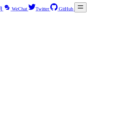
明
WeChat
Twitter
GitHub