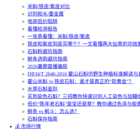
米斛/铁皮/紫皮对比
识别胶水/重金属
电商低价陷阱
看懂检测报告
一张表看懂：米斛/铁皮/紫皮
铁皮和紫皮到底买哪个？一文看懂两大仙草的功效
石斛粉避坑指南
鲜条选购避坑指南
2026暑期直播骗局
DB34/T 2646-2016 霍山石斛仿野生种植标准解
霍山米斛 vs 铁皮石斛：谁才是真正的“软黄金”？
水草石斛鉴别
买到染色石斛？三招教你快速识别人工染色与加糖
低价“陈年老石斛”是宝还是草？教你通过色泽与胶
鲜条 vs 枫斗：怎么选？
石斛保存指南
💰 市场行情