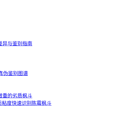
差异与鉴别指南
读与真伪鉴别图谱
增重的劣质枫斗
质粘度快速识别陈霉枫斗