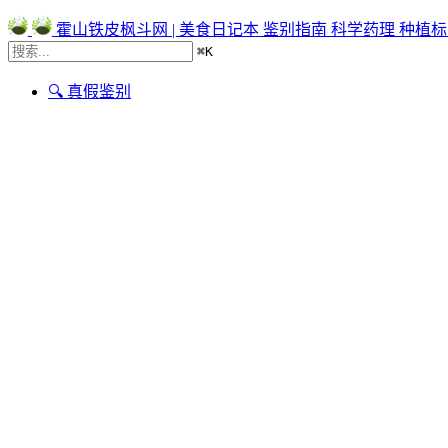
霍山铁皮枫斗网 | 美食日记本
鉴别指南
科学药理
种植标
⌘
K
🔍 真假鉴别