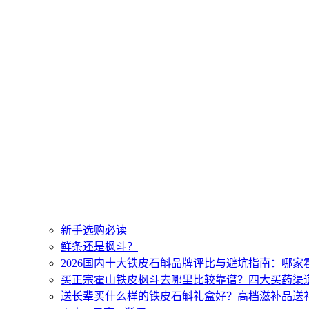
新手选购必读
鲜条还是枫斗？
2026国内十大铁皮石斛品牌评比与避坑指南：哪
买正宗霍山铁皮枫斗去哪里比较靠谱？四大买药渠
送长辈买什么样的铁皮石斛礼盒好？高档滋补品送