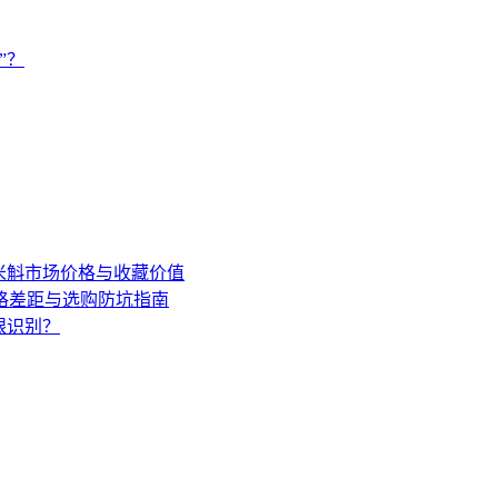
”？
年米斛市场价格与收藏价值
格差距与选购防坑指南
眼识别？